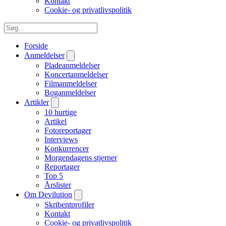
Kontakt
Cookie- og privatlivspolitik
Forside
Anmeldelser
Pladeanmeldelser
Koncertanmeldelser
Filmanmeldelser
Boganmeldelser
Artikler
10 hurtige
Artikel
Fotoreportager
Interviews
Konkurrencer
Morgendagens stjerner
Reportager
Top 5
Årslister
Om Devilution
Skribentprofiler
Kontakt
Cookie- og privatlivspolitik