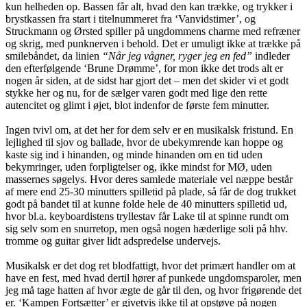
kun helheden op. Bassen får alt, hvad den kan trække, og trykker i
brystkassen fra start i titelnummeret fra ‘Vanvidstimer’, og
Struckmann og Ørsted spiller på ungdommens charme med refræner
og skrig, med punknerven i behold. Det er umuligt ikke at trække på
smilebåndet, da linien
“Når jeg vågner, ryger jeg en fed”
indleder
den efterfølgende ‘Brune Drømme’, for mon ikke det trods alt er
nogen år siden, at de sidst har gjort det – men det skider vi et godt
stykke her og nu, for de sælger varen godt med lige den rette
autencitet og glimt i øjet, blot indenfor de første fem minutter.
Ingen tvivl om, at det her for dem selv er en musikalsk fristund. En
lejlighed til sjov og ballade, hvor de ubekymrende kan hoppe og
kaste sig ind i hinanden, og minde hinanden om en tid uden
bekymringer, uden forpligtelser og, ikke mindst for MØ, uden
massernes søgelys. Hvor deres samlede materiale vel næppe består
af mere end 25-30 minutters spilletid på plade, så får de dog trukket
godt på bandet til at kunne folde hele de 40 minutters spilletid ud,
hvor bl.a. keyboardistens tryllestav får Lake til at spinne rundt om
sig selv som en snurretop, men også nogen hæderlige soli på hhv.
tromme og guitar giver lidt adspredelse undervejs.
Musikalsk er det dog ret blodfattigt, hvor det primært handler om at
have en fest, med hvad dertil hører af punkede ungdomsparoler, men
jeg må tage hatten af hvor ægte de går til den, og hvor frigørende det
er. ‘Kampen Fortsætter’ er givetvis ikke til at opstøve på nogen