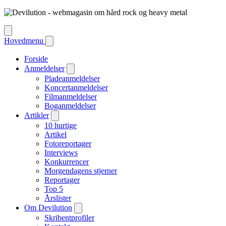
Hovedmenu
Forside
Anmeldelser
Pladeanmeldelser
Koncertanmeldelser
Filmanmeldelser
Boganmeldelser
Artikler
10 hurtige
Artikel
Fotoreportager
Interviews
Konkurrencer
Morgendagens stjerner
Reportager
Top 5
Årslister
Om Devilution
Skribentprofiler