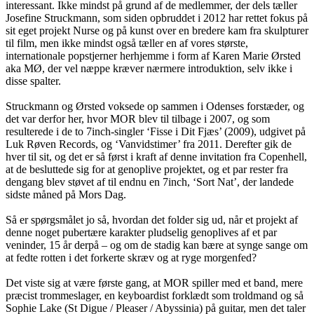
interessant. Ikke mindst på grund af de medlemmer, der dels tæller
Josefine Struckmann, som siden opbruddet i 2012 har rettet fokus på
sit eget projekt Nurse og på kunst over en bredere kam fra skulpturer
til film, men ikke mindst også tæller en af vores største,
internationale popstjerner herhjemme i form af Karen Marie Ørsted
aka MØ, der vel næppe kræver nærmere introduktion, selv ikke i
disse spalter.
Struckmann og Ørsted voksede op sammen i Odenses forstæder, og
det var derfor her, hvor MOR blev til tilbage i 2007, og som
resulterede i de to 7inch-singler ‘Fisse i Dit Fjæs’ (2009), udgivet på
Luk Røven Records, og ‘Vanvidstimer’ fra 2011. Derefter gik de
hver til sit, og det er så først i kraft af denne invitation fra Copenhell,
at de besluttede sig for at genoplive projektet, og et par rester fra
dengang blev støvet af til endnu en 7inch, ‘Sort Nat’, der landede
sidste måned på Mors Dag.
Så er spørgsmålet jo så, hvordan det folder sig ud, når et projekt af
denne noget pubertære karakter pludselig genoplives af et par
veninder, 15 år derpå – og om de stadig kan bære at synge sange om
at fedte rotten i det forkerte skræv og at ryge morgenfed?
Det viste sig at være første gang, at MOR spiller med et band, mere
præcist trommeslager, en keyboardist forklædt som troldmand og så
Sophie Lake (St Digue / Pleaser / Abyssinia) på guitar, men det taler