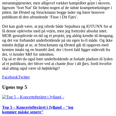
streamingtjenester, men alligevel vækker kampråbet gejst i skoven,
ligesom ‘Sort Nat’ får forløst nogen af de sidste krampetrækninger i
pitten, før Ørsted og Struckmann begge lader sig bære henover
publikum til den afrundende ‘Fisse i Dit Fjæs’.
Det kan godt være, at jeg ofrede både Sepultura og IOTUNN for at
få denne oplevelse med på vejen, men jeg fortryder absolut intet.
MOR genoplivede en tid og et projekt, jeg aldrig kendte til dengang,
og det var forbandet underholdende på sin egen lo-fi måde. Og ikke
mindst dejligt at se, at Struckmann og Ørsted gik til opgaven med
kemien intakt og en bramfri ånd, der i hvert fald ligger milevidt fra
det, vi kender MØ for sidenhen.
Og så er det da også bare underholdende at forlade pladsen til lyden
af et publikum, der bliver ved at chante
fisse i dit fjæs
, fordi hvorfor
skal alting også være så højtideligt?
Facebook
Twitter
Ugens top 5
Top 5 – Koncertefteråret i Jylland – "jeg
kommer måske senere"