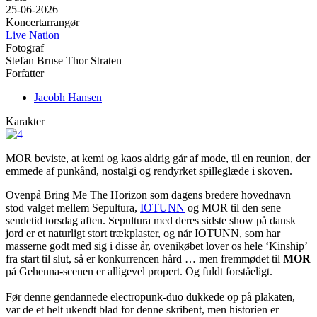
25-06-2026
Koncertarrangør
Live Nation
Fotograf
Stefan Bruse Thor Straten
Forfatter
Jacobh Hansen
Karakter
MOR beviste, at kemi og kaos aldrig går af mode, til en reunion, der
emmede af punkånd, nostalgi og rendyrket spilleglæde i skoven.
Ovenpå Bring Me The Horizon som dagens bredere hovednavn
stod valget mellem Sepultura,
IOTUNN
og MOR til den sene
sendetid torsdag aften. Sepultura med deres sidste show på dansk
jord er et naturligt stort trækplaster, og når IOTUNN, som har
masserne godt med sig i disse år, ovenikøbet lover os hele ‘Kinship’
fra start til slut, så er konkurrencen hård … men fremmødet til
MOR
på Gehenna-scenen er alligevel propert. Og fuldt forståeligt.
Før denne gendannede electropunk-duo dukkede op på plakaten,
var de et helt ukendt blad for denne skribent, men historien er