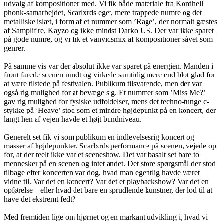
udvalg af kompositioner med. Vi fik både materiale fra Kordhell
phonk-samarbejdet, Scarlxrds eget, mere trappede numre og det
metalliske islæt, i form af et nummer som ’Rage’, der normalt gæstes
af Samplifire, Kayzo og ikke mindst Darko US. Der var ikke sparet
på gode numre, og vi fik et vanvidsmix af kompositioner såvel som
genrer.
På samme vis var der absolut ikke var sparet på energien. Manden i
front farede scenen rundt og virkede samtidig mere end blot glad for
at være tilstede på festivalen. Publikum tilsvarende, men der var
også rig mulighed for at bevæge sig. Et nummer som ’Miss Me?’
gav rig mulighed for fysiske udfoldelser, mens det techno-tunge c-
stykke på ’Heave’ stod som et mindre højdepunkt på en koncert, der
langt hen af vejen havde et højt bundniveau.
Generelt set fik vi som publikum en indlevelsesrig koncert og
masser af højdepunkter. Scarlxrds performance på scenen, vejede op
for, at der reelt ikke var et sceneshow. Det var basalt set bare to
mennesker på en scenen og intet andet. Det store spørgsmål der stod
tilbage efter koncerten var dog, hvad man egentlig havde været
vidne til. Var det en koncert? Var det et playbackshow? Var det en
opførelse – eller hvad det bare en sprudlende kunstner, der lod til at
have det ekstremt fedt?
Med fremtiden lige om hjørnet og en markant udvikling i, hvad vi