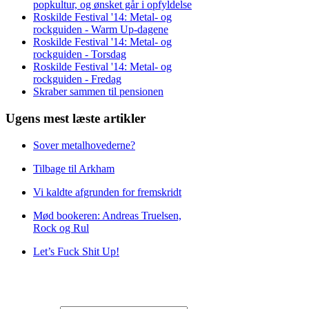
popkultur, og ønsket går i opfyldelse
Roskilde Festival '14: Metal- og
rockguiden - Warm Up-dagene
Roskilde Festival '14: Metal- og
rockguiden - Torsdag
Roskilde Festival '14: Metal- og
rockguiden - Fredag
Skraber sammen til pensionen
Ugens mest læste artikler
Sover metalhovederne?
Tilbage til Arkham
Vi kaldte afgrunden for fremskridt
Mød bookeren: Andreas Truelsen,
Rock og Rul
Let’s Fuck Shit Up!