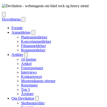
Hovedmenu
Forside
Anmeldelser
Pladeanmeldelser
Koncertanmeldelser
Filmanmeldelser
Boganmeldelser
Artikler
10 hurtige
Artikel
Fotoreportager
Interviews
Konkurrencer
Morgendagens stjerner
Reportager
Top 5
Årslister
Om Devilution
Skribentprofiler