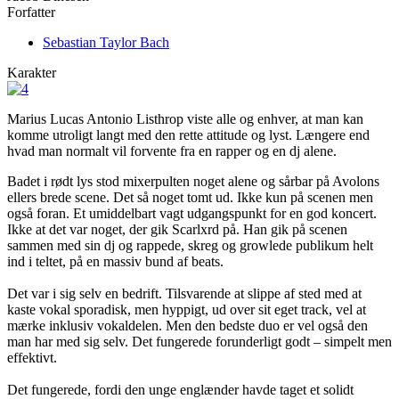
Forfatter
Sebastian Taylor Bach
Karakter
Marius Lucas Antonio Listhrop viste alle og enhver, at man kan
komme utroligt langt med den rette attitude og lyst. Længere end
hvad man normalt vil forvente fra en rapper og en dj alene.
Badet i rødt lys stod mixerpulten noget alene og sårbar på Avolons
ellers brede scene. Det så noget tomt ud. Ikke kun på scenen men
også foran. Et umiddelbart vagt udgangspunkt for en god koncert.
Ikke at det var noget, der gik Scarlxrd på. Han gik på scenen
sammen med sin dj og rappede, skreg og growlede publikum helt
ind i teltet, på en massiv bund af beats.
Det var i sig selv en bedrift. Tilsvarende at slippe af sted med at
kaste vokal sporadisk, men hyppigt, ud over sit eget track, vel at
mærke inklusiv vokaldelen. Men den bedste duo er vel også den
man har med sig selv. Det fungerede forunderligt godt – simpelt men
effektivt.
Det fungerede, fordi den unge englænder havde taget et solidt