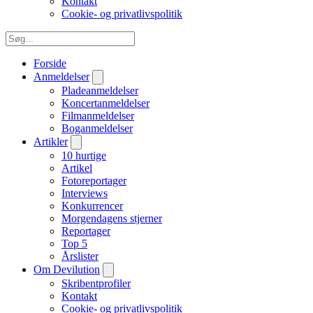
Kontakt
Cookie- og privatlivspolitik
Forside
Anmeldelser
Pladeanmeldelser
Koncertanmeldelser
Filmanmeldelser
Boganmeldelser
Artikler
10 hurtige
Artikel
Fotoreportager
Interviews
Konkurrencer
Morgendagens stjerner
Reportager
Top 5
Årslister
Om Devilution
Skribentprofiler
Kontakt
Cookie- og privatlivspolitik