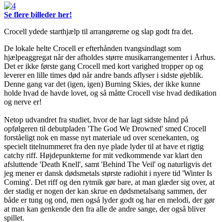
Se flere billeder her!
Crocell ydede starthjælp til arrangørerne og slap godt fra det.
De lokale helte Crocell er efterhånden tvangsindlagt som
hjælpeaggregat når der afholdes større musikarrangementer i Århus.
Det er ikke første gang Crocell med kort varighed tropper op og
leverer en lille times død når andre bands aflyser i sidste øjeblik.
Denne gang var det (igen, igen) Burning Skies, der ikke kunne
holde hvad de havde lovet, og så måtte Crocell vise hvad dedikation
og nerve er!
Netop udvandret fra studiet, hvor de har lagt sidste hånd på
opfølgeren til debutpladen 'The God We Drowned' smed Crocell
forståeligt nok en masse nyt materiale ud over scenekanten, og
specielt titelnummeret fra den nye plade lyder til at have et rigtig
catchy riff. Højdepunkterne for mit vedkommende var klart den
afsluttende 'Death Knell', samt 'Behind The Veil' og naturligvis det
jeg mener er dansk dødsmetals største radiohit i nyere tid 'Winter Is
Coming'. Det riff og den rytmik gør bare, at man glæder sig over, at
der stadig er nogen der kan skrue en dødsmetalsang sammen, der
både er tung og ond, men også lyder godt og har en melodi, der gør
at man kan genkende den fra alle de andre sange, der også bliver
spillet.