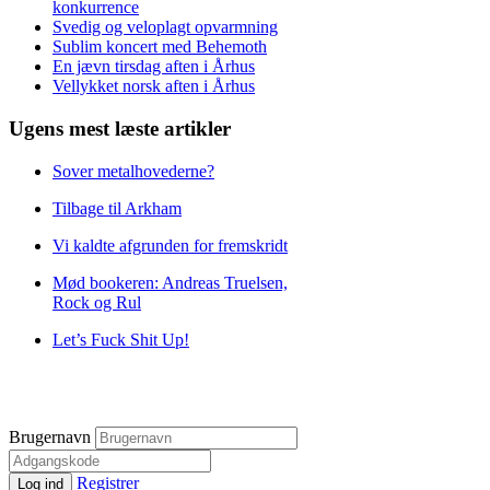
konkurrence
Svedig og veloplagt opvarmning
Sublim koncert med Behemoth
En jævn tirsdag aften i Århus
Vellykket norsk aften i Århus
Ugens mest læste artikler
Sover metalhovederne?
Tilbage til Arkham
Vi kaldte afgrunden for fremskridt
Mød bookeren: Andreas Truelsen,
Rock og Rul
Let’s Fuck Shit Up!
Brugernavn
Registrer
Log ind