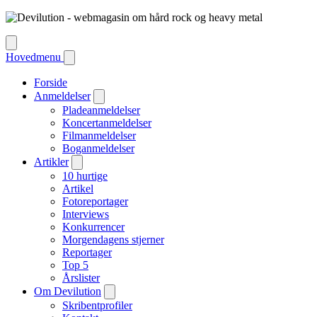
Hovedmenu
Forside
Anmeldelser
Pladeanmeldelser
Koncertanmeldelser
Filmanmeldelser
Boganmeldelser
Artikler
10 hurtige
Artikel
Fotoreportager
Interviews
Konkurrencer
Morgendagens stjerner
Reportager
Top 5
Årslister
Om Devilution
Skribentprofiler