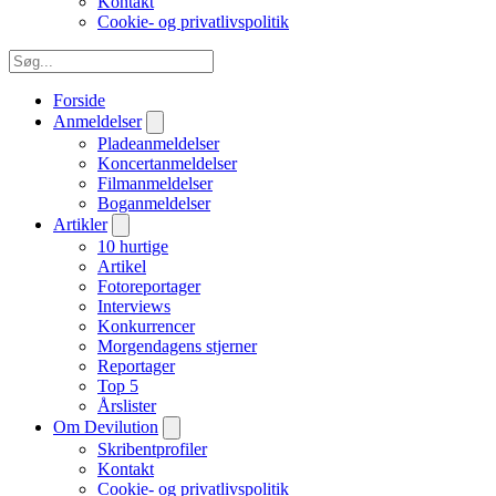
Kontakt
Cookie- og privatlivspolitik
Forside
Anmeldelser
Pladeanmeldelser
Koncertanmeldelser
Filmanmeldelser
Boganmeldelser
Artikler
10 hurtige
Artikel
Fotoreportager
Interviews
Konkurrencer
Morgendagens stjerner
Reportager
Top 5
Årslister
Om Devilution
Skribentprofiler
Kontakt
Cookie- og privatlivspolitik