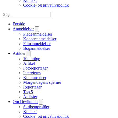
Kontakt
Cookie- og privatlivspolitik
Forside
Anmeldelser
Pladeanmeldelser
Koncertanmeldelser
Filmanmeldelser
Boganmeldelser
Artikler
10 hurtige
Artikel
Fotoreportager
Interviews
Konkurrencer
Morgendagens stjerner
Reportager
Top 5
Årslister
Om Devilution
Skribentprofiler
Kontakt
Cookie- og privatlivspolitik