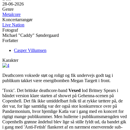
28-06-2026
Genre
Metalcore
Koncertarrangør
Live Nation
Fotograf
Michael "Caddy" Søndergaard
Forfatter
Casper Villumsen
Karakter
Deathcoren voksede støt og roligt og fik undervejs godt tag i
publikum takket være energibomben Megan Targett i front.
'Toxic'. Det britiske deathcore-band
Vexed
lod Britney Spears i
båndet version klare starten af showet på Gehenna-scenen på
Copenhell. Det fik ikke umiddelbart folk til at rykke tættere på, de
der var, for lige samtidig var der også stor konkurrence ovre på
Pandæmonium, hvor hjemlige Katla var i gang med en koncert for
rigtigt mange publikummer. Men hullerne i publikumsmængden ved
Copenhells grønne åndehul blev lige så stille fyldt ud, da bandet gik
i gang med 'Anti-Fetish' flankeret af en nærmest enerverende sub-