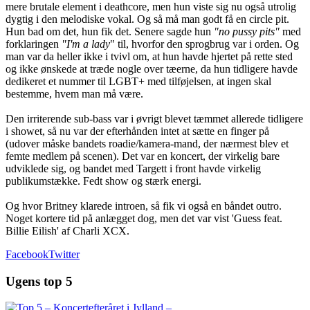
mere brutale element i deathcore, men hun viste sig nu også utrolig
dygtig i den melodiske vokal. Og så må man godt få en circle pit.
Hun bad om det, hun fik det. Senere sagde hun
"no pussy pits"
med
forklaringen
"I'm a lady
" til, hvorfor den sprogbrug var i orden. Og
man var da heller ikke i tvivl om, at hun havde hjertet på rette sted
og ikke ønskede at træde nogle over tæerne, da hun tidligere havde
dedikeret et nummer til LGBT+ med tilføjelsen, at ingen skal
bestemme, hvem man må være.
Den irriterende sub-bass var i øvrigt blevet tæmmet allerede tidligere
i showet, så nu var der efterhånden intet at sætte en finger på
(udover måske bandets roadie/kamera-mand, der nærmest blev et
femte medlem på scenen). Det var en koncert, der virkelig bare
udviklede sig, og bandet med Targett i front havde virkelig
publikumstække. Fedt show og stærk energi.
Og hvor Britney klarede introen, så fik vi også en båndet outro.
Noget kortere tid på anlægget dog, men det var vist 'Guess feat.
Billie Eilish' af Charli XCX.
Facebook
Twitter
Ugens top 5