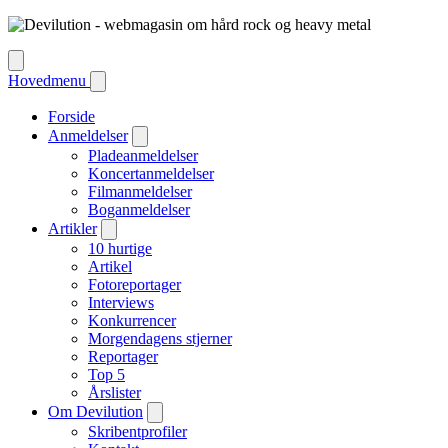
Hovedmenu
Forside
Anmeldelser
Pladeanmeldelser
Koncertanmeldelser
Filmanmeldelser
Boganmeldelser
Artikler
10 hurtige
Artikel
Fotoreportager
Interviews
Konkurrencer
Morgendagens stjerner
Reportager
Top 5
Årslister
Om Devilution
Skribentprofiler