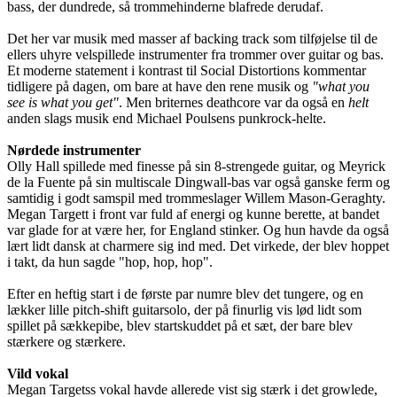
bass, der dundrede, så trommehinderne blafrede derudaf.
Det her var musik med masser af backing track som tilføjelse til de
ellers uhyre velspillede instrumenter fra trommer over guitar og bas.
Et moderne statement i kontrast til Social Distortions kommentar
tidligere på dagen, om bare at have den rene musik og
"what you
see is what you get"
. Men briternes deathcore var da også en
helt
anden slags musik end Michael Poulsens punkrock-helte.
Nørdede instrumenter
Olly Hall spillede med finesse på sin 8-strengede guitar, og Meyrick
de la Fuente på sin multiscale Dingwall-bas var også ganske ferm og
samtidig i godt samspil med trommeslager Willem Mason-Geraghty.
Megan Targett i front var fuld af energi og kunne berette, at bandet
var glade for at være her, for England stinker. Og hun havde da også
lært lidt dansk at charmere sig ind med. Det virkede, der blev hoppet
i takt, da hun sagde "hop, hop, hop".
Efter en heftig start i de første par numre blev det tungere, og en
lækker lille pitch-shift guitarsolo, der på finurlig vis lød lidt som
spillet på sækkepibe, blev startskuddet på et sæt, der bare blev
stærkere og stærkere.
Vild vokal
Megan Targetss vokal havde allerede vist sig stærk i det growlede,