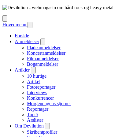
Hovedmenu
Forside
Anmeldelser
Pladeanmeldelser
Koncertanmeldelser
Filmanmeldelser
Boganmeldelser
Artikler
10 hurtige
Artikel
Fotoreportager
Interviews
Konkurrencer
Morgendagens stjerner
Reportager
Top 5
Årslister
Om Devilution
Skribentprofiler