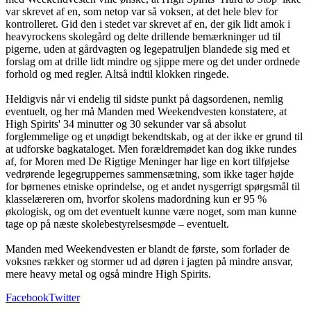
var skrevet af en, som netop var så voksen, at det hele blev for
kontrolleret. Gid den i stedet var skrevet af en, der gik lidt amok i
heavyrockens skolegård og delte drillende bemærkninger ud til
pigerne, uden at gårdvagten og legepatruljen blandede sig med et
forslag om at drille lidt mindre og sjippe mere og det under ordnede
forhold og med regler. Altså indtil klokken ringede.
Heldigvis når vi endelig til sidste punkt på dagsordenen, nemlig
eventuelt, og her må Manden med Weekendvesten konstatere, at
High Spirits' 34 minutter og 30 sekunder var så absolut
forglemmelige og et unødigt bekendtskab, og at der ikke er grund til
at udforske bagkataloget. Men forældremødet kan dog ikke rundes
af, for Moren med De Rigtige Meninger har lige en kort tilføjelse
vedrørende legegruppernes sammensætning, som ikke tager højde
for børnenes etniske oprindelse, og et andet nysgerrigt spørgsmål til
klasselæreren om, hvorfor skolens madordning kun er 95 %
økologisk, og om det eventuelt kunne være noget, som man kunne
tage op på næste skolebestyrelsesmøde – eventuelt.
Manden med Weekendvesten er blandt de første, som forlader de
voksnes rækker og stormer ud ad døren i jagten på mindre ansvar,
mere heavy metal og også mindre High Spirits.
Facebook
Twitter