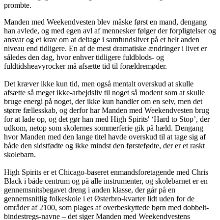
prombte.
Manden med Weekendvesten blev måske først en mand, dengang
han avlede, og med egen avl af mennesker følger der forpligtelser og
ansvar og et krav om at deltage i samfundslivet på et helt anden
niveau end tidligere. En af de mest dramatiske ændringer i livet er
således den dag, hvor enhver tidligere fuldblods- og
fuldtidsheavyrocker må afsætte tid til forældremøder.
Det kræver ikke kun tid, men også mentalt overskud at skulle
afsætte så meget ikke-arbejdsliv til noget så modent som at skulle
bruge energi på noget, der ikke kun handler om en selv, men det
større fællesskab, og derfor har Manden med Weekendvesten brug
for at lade op, og det gør han med High Spirits' ‘Hard to Stop’, der
udkom, netop som skolernes sommerferie gik på hæld. Dengang
hvor Manden med den lange titel havde overskud til at tage sig af
både den sidstfødte og ikke mindst den førstefødte, der er et raskt
skolebarn.
High Spirits er et Chicago-baseret enmandsforetagende med Chris
Black i både centrum og på alle instrumenter, og skolebarnet er en
gennemsnitsbegavet dreng i anden klasse, der går på en
gennemsnitlig folkeskole i et Østerbro-kvarter lidt uden for de
områder af 2100, som plages af overbeskyttede børn med dobbelt-
bindestregs-navne – det siger Manden med Weekendvestens