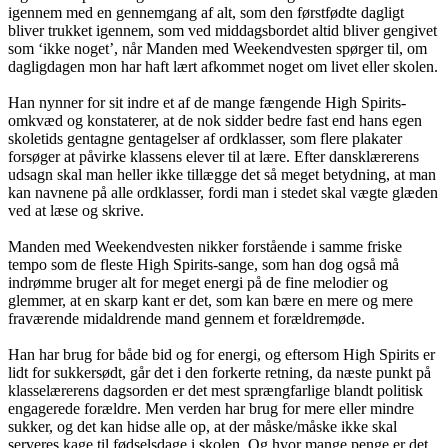
igennem med en gennemgang af alt, som den førstfødte dagligt
bliver trukket igennem, som ved middagsbordet altid bliver gengivet
som ‘ikke noget’, når Manden med Weekendvesten spørger til, om
dagligdagen mon har haft lært afkommet noget om livet eller skolen.
Han nynner for sit indre et af de mange fængende High Spirits-
omkvæd og konstaterer, at de nok sidder bedre fast end hans egen
skoletids gentagne gentagelser af ordklasser, som flere plakater
forsøger at påvirke klassens elever til at lære. Efter dansklærerens
udsagn skal man heller ikke tillægge det så meget betydning, at man
kan navnene på alle ordklasser, fordi man i stedet skal vægte glæden
ved at læse og skrive.
Manden med Weekendvesten nikker forstående i samme friske
tempo som de fleste High Spirits-sange, som han dog også må
indrømme bruger alt for meget energi på de fine melodier og
glemmer, at en skarp kant er det, som kan bære en mere og mere
fraværende midaldrende mand gennem et forældremøde.
Han har brug for både bid og for energi, og eftersom High Spirits er
lidt for sukkersødt, går det i den forkerte retning, da næste punkt på
klasselærerens dagsorden er det mest sprængfarlige blandt politisk
engagerede forældre. Men verden har brug for mere eller mindre
sukker, og det kan hidse alle op, at der måske/måske ikke skal
serveres kage til fødselsdage i skolen. Og hvor mange penge er det