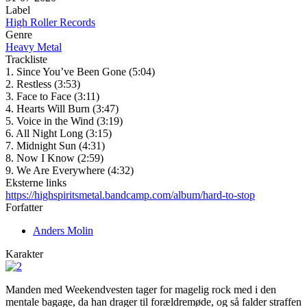
Label
High Roller Records
Genre
Heavy Metal
Trackliste
1. Since You’ve Been Gone (5:04)
2. Restless (3:53)
3. Face to Face (3:11)
4. Hearts Will Burn (3:47)
5. Voice in the Wind (3:19)
6. All Night Long (3:15)
7. Midnight Sun (4:31)
8. Now I Know (2:59)
9. We Are Everywhere (4:32)
Eksterne links
https://highspiritsmetal.bandcamp.com/album/hard-to-stop
Forfatter
Anders Molin
Karakter
Manden med Weekendvesten tager for magelig rock med i den
mentale bagage, da han drager til forældremøde, og så falder straffen