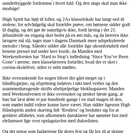
uunderbyggede fordomme i hvert fald. Og den slags skal man ikke
modsige!
High Spirit har højt til loftet, og 2As klasselokale har langt ned til
stolene, for selvfølgelig skal forældre prøve, om børnene sidder godt
til daglig, og det gør de naturligvis ikke, fordi læring i det 21.
århundrede nu engang sker bedst på en øm mås, og da læreren ikke
længere må slå, tager man i dagens Danmark mere udspekulerede
metoder i brug. Således sidder alle forældre lige ukomfortabelt med
benene presset ind under lave borde, da Manden med
Weekendvesten har ‘Hard to Stop’s indledning ‘Since You’ve Been
Gone’ i ørerne, men klasselæreren fortæller, hvad der er sket i
corona-skolelivet, siden vi sidst mødtes.
Ikke overraskende for nogen bliver der gået meget op i
håndhygiejne, og afspritning indøves i takt med verber og den
usammenhængende skrifts ubehjælpelige blokbogstaver. Manden
med Weekendvesten er ikke overrasket og tænker første gang, at
han har læst dette et par hundrede gange i en mail magen til den,
som mødet indtil videre kunne have været. Han sidder ligesom High
Håndspirits anden skæring lidt ‘Restless’ og beslutter sig for at
genlære alfabetet, som afkommets dansklærer har sømmet fast med
elefantsnot lige over opslagstavlen med dukselisten.
Og det netop som faglærerne får deres fest og får lov til at skinne