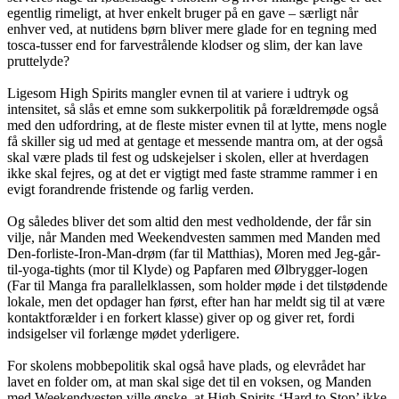
egentlig rimeligt, at hver enkelt bruger på en gave – særligt når
enhver ved, at nutidens børn bliver mere glade for en tegning med
tosca-tusser end for farvestrålende klodser og slim, der kan lave
pruttelyde?
Ligesom High Spirits mangler evnen til at variere i udtryk og
intensitet, så slås et emne som sukkerpolitik på forældremøde også
med den udfordring, at de fleste mister evnen til at lytte, mens nogle
få skiller sig ud med at gentage et messende mantra om, at der også
skal være plads til fest og udskejelser i skolen, eller at hverdagen
ikke skal fejres, og at det er vigtigt med faste stramme rammer i en
evigt forandrende fristende og farlig verden.
Og således bliver det som altid den mest vedholdende, der får sin
vilje, når Manden med Weekendvesten sammen med Manden med
Den-forliste-Iron-Man-drøm (far til Matthias), Moren med Jeg-går-
til-yoga-tights (mor til Klyde) og Papfaren med Ølbrygger-logen
(Far til Manga fra parallelklassen, som holder møde i det tilstødende
lokale, men det opdager han først, efter han har meldt sig til at være
kontaktforælder i en forkert klasse) giver op og giver ret, fordi
indsigelser vil forlænge mødet yderligere.
For skolens mobbepolitik skal også have plads, og elevrådet har
lavet en folder om, at man skal sige det til en voksen, og Manden
med Weekendvesten ville ønske, at High Spirits ‘Hard to Stop’ ikke