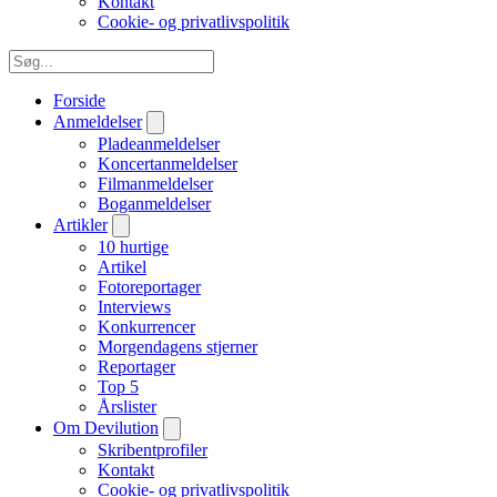
Kontakt
Cookie- og privatlivspolitik
Forside
Anmeldelser
Pladeanmeldelser
Koncertanmeldelser
Filmanmeldelser
Boganmeldelser
Artikler
10 hurtige
Artikel
Fotoreportager
Interviews
Konkurrencer
Morgendagens stjerner
Reportager
Top 5
Årslister
Om Devilution
Skribentprofiler
Kontakt
Cookie- og privatlivspolitik