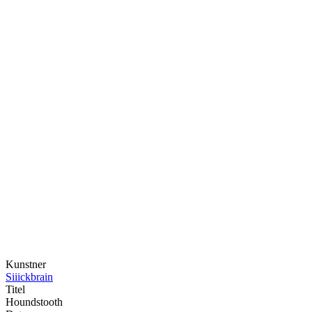
Kunstner
Siiickbrain
Titel
Houndstooth