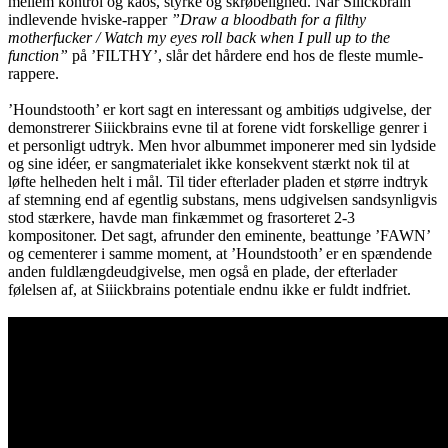
mellem kontrol og kaos, styrke og skrøbelighed. Når Siiickbrain
indlevende hviske-rapper
”Draw a bloodbath for a filthy
motherfucker / Watch my eyes roll back when I pull up to the
function”
på ’FILTHY’, slår det hårdere end hos de fleste mumle-
rappere.
’Houndstooth’ er kort sagt en interessant og ambitiøs udgivelse, der
demonstrerer Siiickbrains evne til at forene vidt forskellige genrer i
et personligt udtryk. Men hvor albummet imponerer med sin lydside
og sine idéer, er sangmaterialet ikke konsekvent stærkt nok til at
løfte helheden helt i mål. Til tider efterlader pladen et større indtryk
af stemning end af egentlig substans, mens udgivelsen sandsynligvis
stod stærkere, havde man finkæmmet og frasorteret 2-3
kompositoner. Det sagt, afrunder den eminente, beattunge ’FAWN’
og cementerer i samme moment, at ’Houndstooth’ er en spændende
anden fuldlængdeudgivelse, men også en plade, der efterlader
følelsen af, at Siiickbrains potentiale endnu ikke er fuldt indfriet.