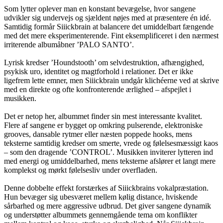
Som lytter oplever man en konstant bevægelse, hvor sangene
udvikler sig undervejs og sjældent nøjes med at præsentere én idé.
Samtidig formår Siiickbrain at balancere det umiddelbart fængende
med det mere eksperimenterende. Fint eksemplificeret i den nærmest
irriterende albumåbner ’PALO SANTO’.
Lyrisk kredser ’Houndstooth’ om selvdestruktion, afhængighed,
psykisk uro, identitet og magtforhold i relationer. Det er ikke
ligefrem lette emner, men Siiickbrain undgår klichéerne ved at skrive
med en direkte og ofte konfronterende ærlighed – afspejlet i
musikken.
Det er netop her, albummet finder sin mest interessante kvalitet.
Flere af sangene er bygget op omkring pulserende, elektroniske
grooves, dansable rytmer eller næsten poppede hooks, mens
teksterne samtidig kredser om smerte, vrede og følelsesmæssigt kaos
– som den dragende ’CONTROL’. Musikken inviterer lytteren ind
med energi og umiddelbarhed, mens teksterne afslører et langt mere
komplekst og mørkt følelsesliv under overfladen.
Denne dobbelte effekt forstærkes af Siiickbrains vokalpræstation.
Hun bevæger sig ubesværet mellem kølig distance, hviskende
sårbarhed og mere aggressive udbrud. Det giver sangene dynamik
og understøtter albummets gennemgående tema om konflikter