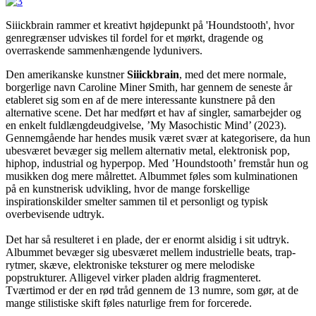
Siiickbrain rammer et kreativt højdepunkt på 'Houndstooth', hvor
genregrænser udviskes til fordel for et mørkt, dragende og
overraskende sammenhængende lydunivers.
Den amerikanske kunstner
Siiickbrain
, med det mere normale,
borgerlige navn Caroline Miner Smith, har gennem de seneste år
etableret sig som en af de mere interessante kunstnere på den
alternative scene. Det har medført et hav af singler, samarbejder og
en enkelt fuldlængdeudgivelse, ’My Masochistic Mind’ (2023).
Gennemgående har hendes musik været svær at kategorisere, da hun
ubesværet bevæger sig mellem alternativ metal, elektronisk pop,
hiphop, industrial og hyperpop. Med ’Houndstooth’ fremstår hun og
musikken dog mere målrettet. Albummet føles som kulminationen
på en kunstnerisk udvikling, hvor de mange forskellige
inspirationskilder smelter sammen til et personligt og typisk
overbevisende udtryk.
Det har så resulteret i en plade, der er enormt alsidig i sit udtryk.
Albummet bevæger sig ubesværet mellem industrielle beats, trap-
rytmer, skæve, elektroniske teksturer og mere melodiske
popstrukturer. Alligevel virker pladen aldrig fragmenteret.
Tværtimod er der en rød tråd gennem de 13 numre, som gør, at de
mange stilistiske skift føles naturlige frem for forcerede.