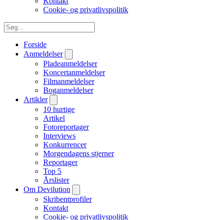
Kontakt
Cookie- og privatlivspolitik
Forside
Anmeldelser
Pladeanmeldelser
Koncertanmeldelser
Filmanmeldelser
Boganmeldelser
Artikler
10 hurtige
Artikel
Fotoreportager
Interviews
Konkurrencer
Morgendagens stjerner
Reportager
Top 5
Årslister
Om Devilution
Skribentprofiler
Kontakt
Cookie- og privatlivspolitik