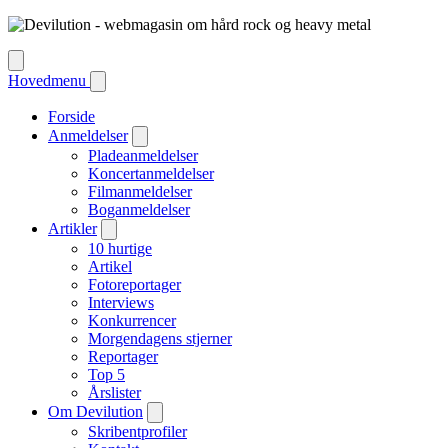
Hovedmenu
Forside
Anmeldelser
Pladeanmeldelser
Koncertanmeldelser
Filmanmeldelser
Boganmeldelser
Artikler
10 hurtige
Artikel
Fotoreportager
Interviews
Konkurrencer
Morgendagens stjerner
Reportager
Top 5
Årslister
Om Devilution
Skribentprofiler