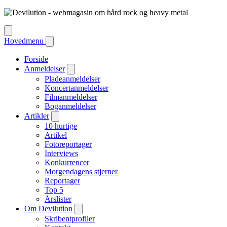
Hovedmenu
Forside
Anmeldelser
Pladeanmeldelser
Koncertanmeldelser
Filmanmeldelser
Boganmeldelser
Artikler
10 hurtige
Artikel
Fotoreportager
Interviews
Konkurrencer
Morgendagens stjerner
Reportager
Top 5
Årslister
Om Devilution
Skribentprofiler