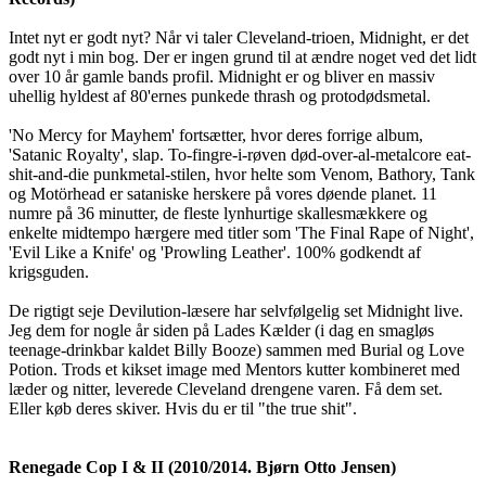
Intet nyt er godt nyt? Når vi taler Cleveland-trioen, Midnight, er det
godt nyt i min bog. Der er ingen grund til at ændre noget ved det lidt
over 10 år gamle bands profil. Midnight er og bliver en massiv
uhellig hyldest af 80'ernes punkede thrash og protodødsmetal.
'No Mercy for Mayhem' fortsætter, hvor deres forrige album,
'Satanic Royalty', slap. To-fingre-i-røven død-over-al-metalcore eat-
shit-and-die punkmetal-stilen, hvor helte som Venom, Bathory, Tank
og Motörhead er sataniske herskere på vores døende planet. 11
numre på 36 minutter, de fleste lynhurtige skallesmækkere og
enkelte midtempo hærgere med titler som 'The Final Rape of Night',
'Evil Like a Knife' og 'Prowling Leather'. 100% godkendt af
krigsguden.
De rigtigt seje Devilution-læsere har selvfølgelig set Midnight live.
Jeg dem for nogle år siden på Lades Kælder (i dag en smagløs
teenage-drinkbar kaldet Billy Booze) sammen med Burial og Love
Potion. Trods et kikset image med Mentors kutter kombineret med
læder og nitter, leverede Cleveland drengene varen. Få dem set.
Eller køb deres skiver. Hvis du er til "the true shit".
Renegade Cop I & II (2010/2014. Bjørn Otto Jensen)