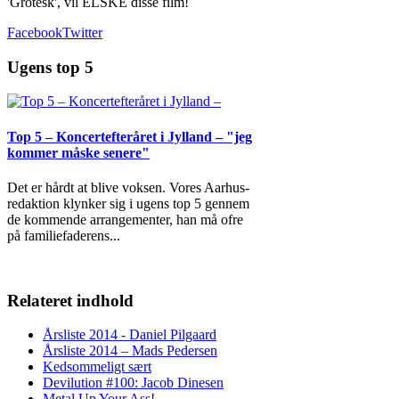
'Grotesk', vil ELSKE disse film!
Facebook
Twitter
Ugens top 5
Top 5 – Koncertefteråret i Jylland – "jeg
kommer måske senere"
Det er hårdt at blive voksen. Vores Aarhus-
redaktion klynker sig i ugens top 5 gennem
de kommende arrangementer, han må ofre
på familiefaderens
...
Relateret indhold
Årsliste 2014 - Daniel Pilgaard
Årsliste 2014 – Mads Pedersen
Kedsommeligt sært
Devilution #100: Jacob Dinesen
Metal Up Your Ass!