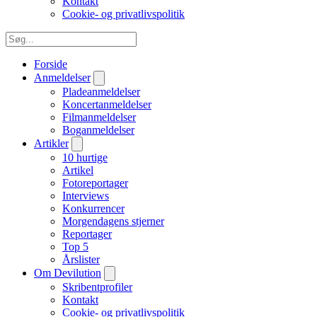
Kontakt
Cookie- og privatlivspolitik
Forside
Anmeldelser
Pladeanmeldelser
Koncertanmeldelser
Filmanmeldelser
Boganmeldelser
Artikler
10 hurtige
Artikel
Fotoreportager
Interviews
Konkurrencer
Morgendagens stjerner
Reportager
Top 5
Årslister
Om Devilution
Skribentprofiler
Kontakt
Cookie- og privatlivspolitik