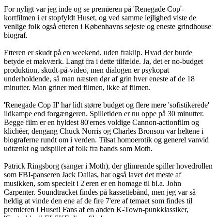
For nyligt var jeg inde og se premieren på 'Renegade Cop'-
kortfilmen i et stopfyldt Huset, og ved samme lejlighed viste de
venlige folk også etteren i Københavns sejeste og eneste grindhouse
biograf.
Etteren er skudt på en weekend, uden fraklip. Hvad der burde
betyde et makværk. Langt fra i dette tilfælde. Ja, det er no-budget
produktion, skudt-på-video, men dialogen er psykopat
underholdende, så man næsten dør af grin hver eneste af de 18
minutter. Man griner med filmen, ikke af filmen.
'Renegade Cop II' har lidt større budget og flere mere 'sofistikerede'
ildkampe end forgængeren. Spilletiden er nu oppe på 30 minutter.
Begge film er en hyldest 80'ernes voldige Cannon-actionfilm og
klichéer, dengang Chuck Norris og Charles Bronson var heltene i
biograferne rundt om i verden. Tilsat homoerotik og generel vanvid
udtænkt og udspillet af folk fra bands som Moth.
Patrick Ringsborg (sanger i Moth), der glimrende spiller hovedrollen
som FBI-panseren Jack Dallas, har også lavet det meste af
musikken, som specielt i 2'eren er en homage til bl.a. John
Carpenter. Soundtracket findes på kassettebånd, men jeg var så
heldig at vinde den ene af de fire 7'ere af temaet som findes til
premieren i Huset! Fans af en anden K-Town-punkklassiker,