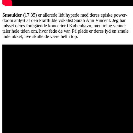
Smoulder
(17.35) er allerede lidt hypede med deres episke power-
doom anført af den kraftfulde vokalist Sarah Ann Vincent. Jeg har
misset deres foregående koncerter i København, men mine venner
taler hele tiden om, hvor fede de var. På plade er deres lyd en smule
indelukket; live skulle de være helt i top.