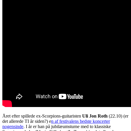
Året efter spillede ex-Scorpions-guitaristen
Uli Jon Roth
(22.10) (er
det allerede TI år siden?) e
n af festivalens bedste koncerter
nogensinde
. I år er han på jubilæumsturne med to klassiske