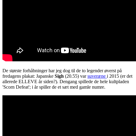
De største forhåbninger har jeg dog til de to legender øverst på
fredagens plakat: Japanske
Sigh
(20.55) var
suveræne
i 2015 (er det
allerede ELLEVE år siden?). Dengang spillede de hele kultpladen
'Scorn Defeat'; i år spiller de et sæt med gamle numre.