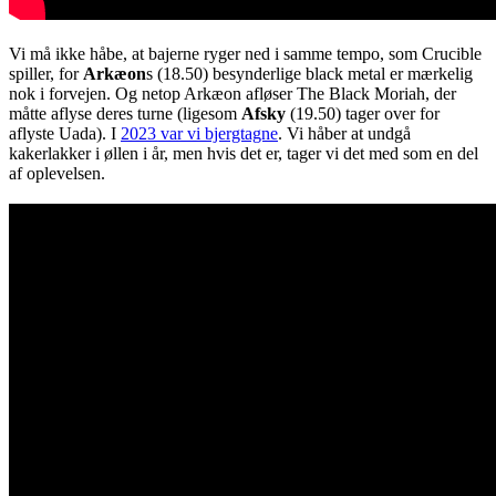
Vi må ikke håbe, at bajerne ryger ned i samme tempo, som Crucible
spiller, for
Arkæon
s (18.50) besynderlige black metal er mærkelig
nok i forvejen. Og netop Arkæon afløser The Black Moriah, der
måtte aflyse deres turne (ligesom
Afsky
(19.50) tager over for
aflyste Uada). I
2023 var vi bjergtagne
. Vi håber at undgå
kakerlakker i øllen i år, men hvis det er, tager vi det med som en del
af oplevelsen.