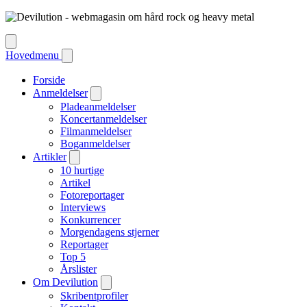
Hovedmenu
Forside
Anmeldelser
Pladeanmeldelser
Koncertanmeldelser
Filmanmeldelser
Boganmeldelser
Artikler
10 hurtige
Artikel
Fotoreportager
Interviews
Konkurrencer
Morgendagens stjerner
Reportager
Top 5
Årslister
Om Devilution
Skribentprofiler