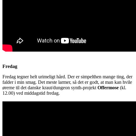
Fredag
Fredag tegner helt urimeligt hård. Der er simpelthen mange ting, der
falder i min smag. Det meste larmer, så det er godt, at man kan hvile
ørerne til det danske kraut/dungeon synth-projekt
Offermose
(kl.
12.00) ved middagstid fredag.