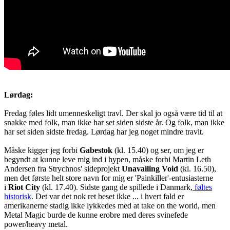
Lørdag:
Fredag føles lidt umenneskeligt travl. Der skal jo også være tid til at
snakke med folk, man ikke har set siden sidste år. Og folk, man ikke
har set siden sidste fredag. Lørdag har jeg noget mindre travlt.
Måske kigger jeg forbi
Gabestok
(kl. 15.40) og ser, om jeg er
begyndt at kunne leve mig ind i hypen, måske forbi Martin Leth
Andersen fra Strychnos' sideprojekt
Unavailing Void
(kl. 16.50),
men det første helt store navn for mig er 'Painkiller'-entusiasterne
i
Riot City
(kl. 17.40). Sidste gang de spillede i Danmark,
føltes
historisk
. Det var det nok ret beset ikke ... i hvert fald er
amerikanerne stadig ikke lykkedes med at take on the world, men
Metal Magic burde de kunne erobre med deres svinefede
power/heavy metal.