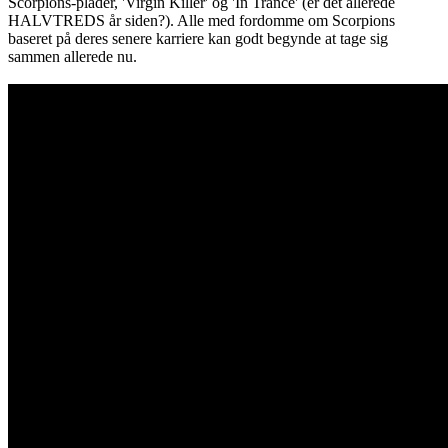
Scorpions-plader, 'Virgin Killer' og 'In Trance' (er det allerede
HALVTREDS år siden?). Alle med fordomme om Scorpions
baseret på deres senere karriere kan godt begynde at tage sig
sammen allerede nu.