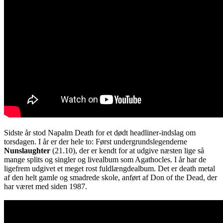
Sidste år stod Napalm Death for et dødt headliner-indslag om
torsdagen. I år er der hele to: Først undergrundslegenderne
Nunslaughter
(21.10), der er kendt for at udgive næsten lige så
mange splits og singler og livealbum som Agathocles. I år har de
ligefrem udgivet et meget rost fuldlængdealbum. Det er death metal
af den helt gamle og smadrede skole, anført af Don of the Dead, der
har været med siden 1987.