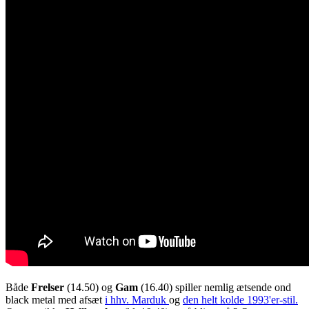
Både
Frelser
(14.50) og
Gam
(16.40) spiller nemlig ætsende ond
black metal med afsæt
i hhv. Marduk
og
den helt kolde 1993'er-stil.