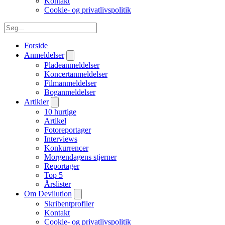
Kontakt
Cookie- og privatlivspolitik
Forside
Anmeldelser
Pladeanmeldelser
Koncertanmeldelser
Filmanmeldelser
Boganmeldelser
Artikler
10 hurtige
Artikel
Fotoreportager
Interviews
Konkurrencer
Morgendagens stjerner
Reportager
Top 5
Årslister
Om Devilution
Skribentprofiler
Kontakt
Cookie- og privatlivspolitik