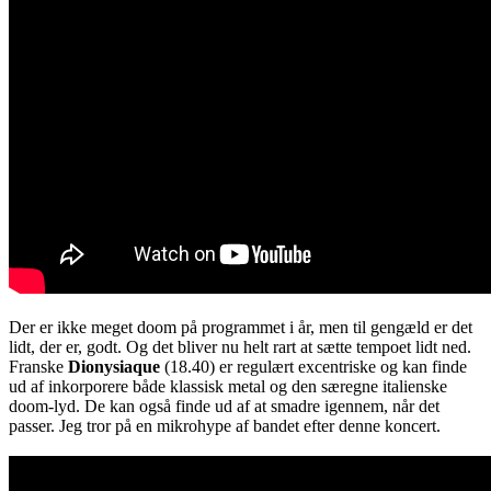
Der er ikke meget doom på programmet i år, men til gengæld er det
lidt, der er, godt. Og det bliver nu helt rart at sætte tempoet lidt ned.
Franske
Dionysiaque
(18.40) er regulært excentriske og kan finde
ud af inkorporere både klassisk metal og den særegne italienske
doom-lyd. De kan også finde ud af at smadre igennem, når det
passer. Jeg tror på en mikrohype af bandet efter denne koncert.