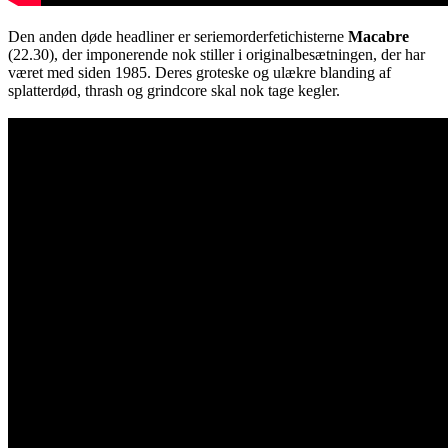
Den anden døde headliner er seriemorderfetichisterne
Macabre
(22.30), der imponerende nok stiller i originalbesætningen, der har
været med siden 1985. Deres groteske og ulækre blanding af
splatterdød, thrash og grindcore skal nok tage kegler.