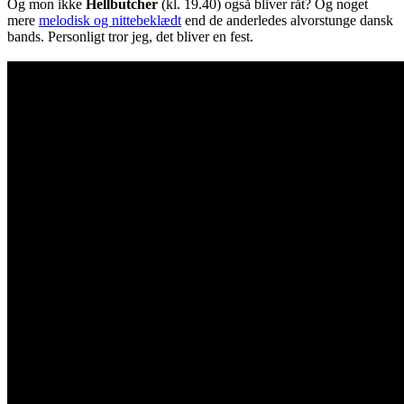
Og mon ikke
Hellbutcher
(kl. 19.40) også bliver råt? Og noget
mere
melodisk og nittebeklædt
end de anderledes alvorstunge dansk
bands. Personligt tror jeg, det bliver en fest.