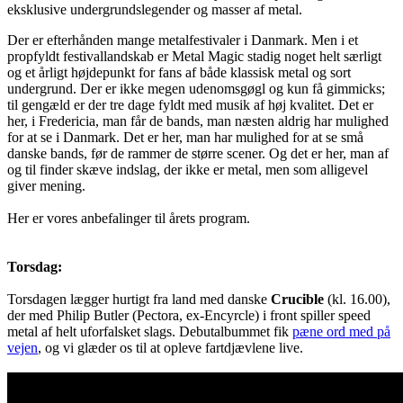
eksklusive undergrundslegender og masser af metal.
Der er efterhånden mange metalfestivaler i Danmark. Men i et
propfyldt festivallandskab er Metal Magic stadig noget helt særligt
og et årligt højdepunkt for fans af både klassisk metal og sort
undergrund. Der er ikke megen udenomsgøgl og kun få gimmicks;
til gengæld er der tre dage fyldt med musik af høj kvalitet. Det er
her, i Fredericia, man får de bands, man næsten aldrig har mulighed
for at se i Danmark. Det er her, man har mulighed for at se små
danske bands, før de rammer de større scener. Og det er her, man af
og til finder skæve indslag, der ikke er metal, men som alligevel
giver mening.
Her er vores anbefalinger til årets program.
Torsdag:
Torsdagen lægger hurtigt fra land med danske
Crucible
(kl. 16.00),
der med Philip Butler (Pectora, ex-Encyrcle) i front spiller speed
metal af helt uforfalsket slags. Debutalbummet fik
pæne ord med på
vejen
, og vi glæder os til at opleve fartdjævlene live.