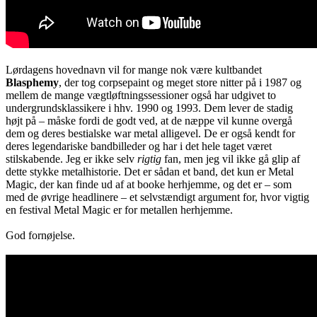
Lørdagens hovednavn vil for mange nok være kultbandet
Blasphemy
, der tog corpsepaint og meget store nitter på i 1987 og
mellem de mange vægtløftningssessioner også har udgivet to
undergrundsklassikere i hhv. 1990 og 1993. Dem lever de stadig
højt på – måske fordi de godt ved, at de næppe vil kunne overgå
dem og deres bestialske war metal alligevel. De er også kendt for
deres legendariske bandbilleder og har i det hele taget været
stilskabende. Jeg er ikke selv
rigtig
fan, men jeg vil ikke gå glip af
dette stykke metalhistorie. Det er sådan et band, det kun er Metal
Magic, der kan finde ud af at booke herhjemme, og det er – som
med de øvrige headlinere – et selvstændigt argument for, hvor vigtig
en festival Metal Magic er for metallen herhjemme.
God fornøjelse.