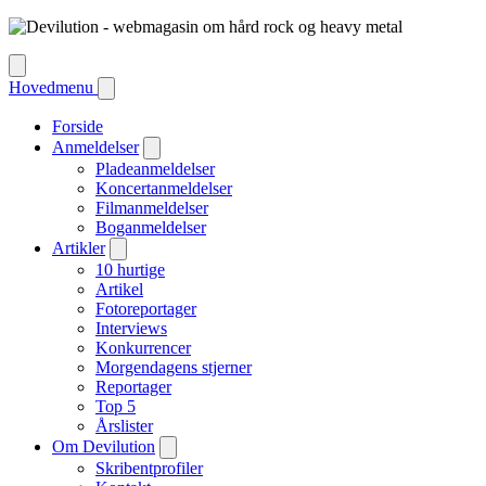
Hovedmenu
Forside
Anmeldelser
Pladeanmeldelser
Koncertanmeldelser
Filmanmeldelser
Boganmeldelser
Artikler
10 hurtige
Artikel
Fotoreportager
Interviews
Konkurrencer
Morgendagens stjerner
Reportager
Top 5
Årslister
Om Devilution
Skribentprofiler