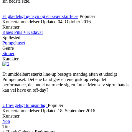
sin bedste side.
Et glædeligt gensyn og en svær skuffelse
Populær
Koncertanmeldelser
Updated
04. Oktober 2016
Kunstner
Blues Pills + Kadavar
Spillested
Pumpehuset
Genre
Stoner
Karakter
Et umiddelbart stærkt line-up besøgte mandag aften et udsolgt
Pumpehuset. Det ene band gav en energisk og velspillet
performance, det andet nærmede sig en farce. Men selv større bands
kan vel have en off-day?
Ufravigeligt tungsindigt
Populær
Koncertanmeldelser
Updated
18. September 2016
Kunstner
Yob
Titel
+ Black Cobra + Bethmoora