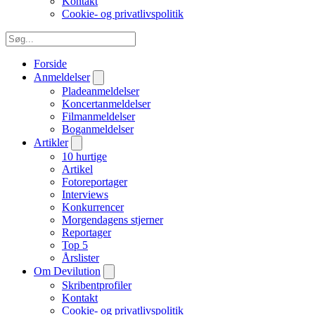
Kontakt
Cookie- og privatlivspolitik
Forside
Anmeldelser
Pladeanmeldelser
Koncertanmeldelser
Filmanmeldelser
Boganmeldelser
Artikler
10 hurtige
Artikel
Fotoreportager
Interviews
Konkurrencer
Morgendagens stjerner
Reportager
Top 5
Årslister
Om Devilution
Skribentprofiler
Kontakt
Cookie- og privatlivspolitik