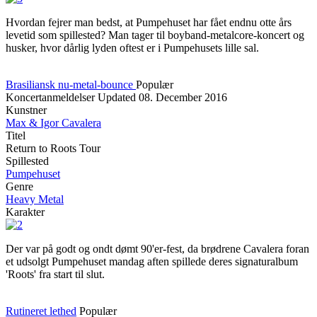
Hvordan fejrer man bedst, at Pumpehuset har fået endnu otte års
levetid som spillested? Man tager til boyband-metalcore-koncert og
husker, hvor dårlig lyden oftest er i Pumpehusets lille sal.
Brasiliansk nu-metal-bounce
Populær
Koncertanmeldelser
Updated
08. December 2016
Kunstner
Max & Igor Cavalera
Titel
Return to Roots Tour
Spillested
Pumpehuset
Genre
Heavy Metal
Karakter
Der var på godt og ondt dømt 90'er-fest, da brødrene Cavalera foran
et udsolgt Pumpehuset mandag aften spillede deres signaturalbum
'Roots' fra start til slut.
Rutineret lethed
Populær