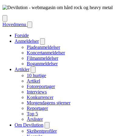
Hovedmenu
Forside
Anmeldelser
Pladeanmeldelser
Koncertanmeldelser
Filmanmeldelser
Boganmeldelser
Artikler
10 hurtige
Artikel
Fotoreportager
Interviews
Konkurrencer
Morgendagens stjerner
Reportager
Top 5
Årslister
Om Devilution
Skribentprofiler