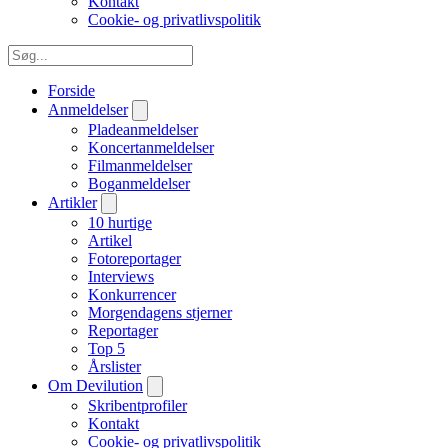
Kontakt
Cookie- og privatlivspolitik
Forside
Anmeldelser
Pladeanmeldelser
Koncertanmeldelser
Filmanmeldelser
Boganmeldelser
Artikler
10 hurtige
Artikel
Fotoreportager
Interviews
Konkurrencer
Morgendagens stjerner
Reportager
Top 5
Årslister
Om Devilution
Skribentprofiler
Kontakt
Cookie- og privatlivspolitik