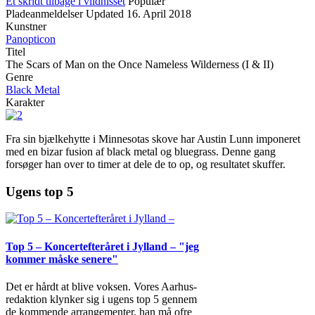
Et skridt tilbage i vildnisset
Populær
Pladeanmeldelser
Updated
16. April 2018
Kunstner
Panopticon
Titel
The Scars of Man on the Once Nameless Wilderness (I & II)
Genre
Black Metal
Karakter
Fra sin bjælkehytte i Minnesotas skove har Austin Lunn imponeret
med en bizar fusion af black metal og bluegrass. Denne gang
forsøger han over to timer at dele de to op, og resultatet skuffer.
Ugens top 5
Top 5 – Koncertefteråret i Jylland – "jeg
kommer måske senere"
Det er hårdt at blive voksen. Vores Aarhus-
redaktion klynker sig i ugens top 5 gennem
de kommende arrangementer, han må ofre