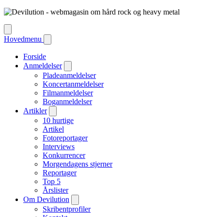
Hovedmenu
Forside
Anmeldelser
Pladeanmeldelser
Koncertanmeldelser
Filmanmeldelser
Boganmeldelser
Artikler
10 hurtige
Artikel
Fotoreportager
Interviews
Konkurrencer
Morgendagens stjerner
Reportager
Top 5
Årslister
Om Devilution
Skribentprofiler