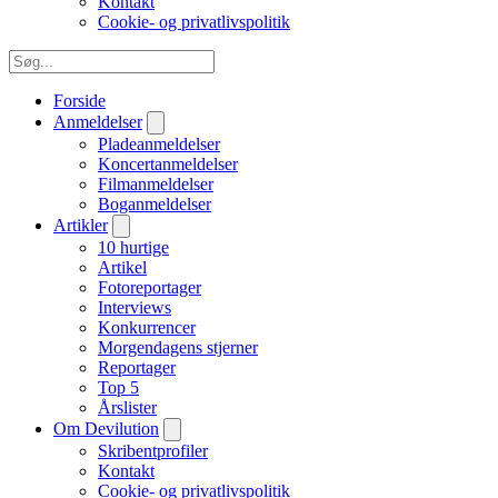
Kontakt
Cookie- og privatlivspolitik
Forside
Anmeldelser
Pladeanmeldelser
Koncertanmeldelser
Filmanmeldelser
Boganmeldelser
Artikler
10 hurtige
Artikel
Fotoreportager
Interviews
Konkurrencer
Morgendagens stjerner
Reportager
Top 5
Årslister
Om Devilution
Skribentprofiler
Kontakt
Cookie- og privatlivspolitik