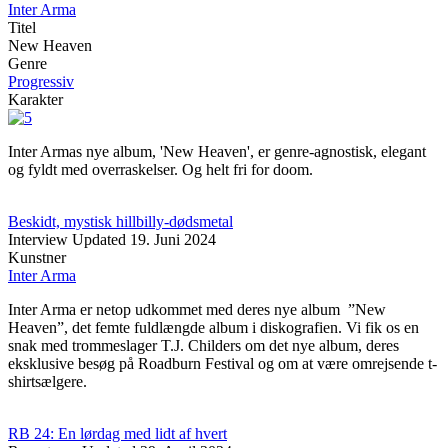
Inter Arma
Titel
New Heaven
Genre
Progressiv
Karakter
Inter Armas nye album, 'New Heaven', er genre-agnostisk, elegant
og fyldt med overraskelser. Og helt fri for doom.
Beskidt, mystisk hillbilly-dødsmetal
Interview
Updated
19. Juni 2024
Kunstner
Inter Arma
Inter Arma er netop udkommet med deres nye album ”New
Heaven”, det femte fuldlængde album i diskografien. Vi fik os en
snak med trommeslager T.J. Childers om det nye album, deres
eksklusive besøg på Roadburn Festival og om at være omrejsende t-
shirtsælgere.
RB 24: En lørdag med lidt af hvert