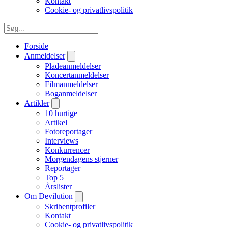
Kontakt
Cookie- og privatlivspolitik
Forside
Anmeldelser
Pladeanmeldelser
Koncertanmeldelser
Filmanmeldelser
Boganmeldelser
Artikler
10 hurtige
Artikel
Fotoreportager
Interviews
Konkurrencer
Morgendagens stjerner
Reportager
Top 5
Årslister
Om Devilution
Skribentprofiler
Kontakt
Cookie- og privatlivspolitik