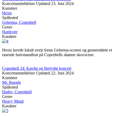
Koncertanmeldelser
Updated
23. Juni 2024
Kunstner
Hexis
Spillested
Gehenna, Copenhell
Genre
Hardcore
Karakter
Hexis lavede lokalt uvejr foran Gehenna-scenen og gennemførte et
rasende halvmarathon på Copenhells skønne skovscene.
Copenhell 24: Kærlig og flertydig koncert
Koncertanmeldelser
Updated
22. Juni 2024
Kunstner
Mr. Bungle
Spillested
Hades, Copenhell
Genre
Heavy Metal
Karakter