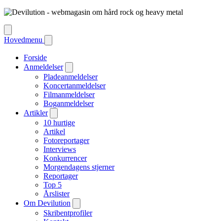
Hovedmenu
Forside
Anmeldelser
Pladeanmeldelser
Koncertanmeldelser
Filmanmeldelser
Boganmeldelser
Artikler
10 hurtige
Artikel
Fotoreportager
Interviews
Konkurrencer
Morgendagens stjerner
Reportager
Top 5
Årslister
Om Devilution
Skribentprofiler