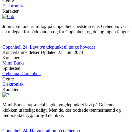
Genre
Elektronisk
Karakter
John Cxnnors triumftog på Copenhells bedste scene, Gehenna, var
en milepæl for både duoen og for Copenhell, og de tog ingen fanger.
Copenhell 24: Lavt tyngdepunkt til tunge hoveder
Koncertanmeldelser
Updated
23. Juni 2024
Kunstner
Mimi Barks
Spillested
Gehenna, Copenhell
Genre
Elektronisk
Karakter
Mimi Barks' trap-metal lagde tyngdepunktet lavt på Gehenna
klokken ufatteligt tidligt. Men de, der trodsede tømmermænd og
rædbrækket ryg, fortrød det ikke.
Copenhell 24: Halvmarathon på Gehenna