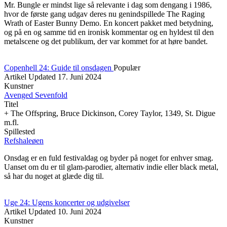
Mr. Bungle er mindst lige så relevante i dag som dengang i 1986,
hvor de første gang udgav deres nu genindspillede The Raging
Wrath of Easter Bunny Demo. En koncert pakket med betydning,
og på en og samme tid en ironisk kommentar og en hyldest til den
metalscene og det publikum, der var kommet for at høre bandet.
Copenhell 24: Guide til onsdagen
Populær
Artikel
Updated
17. Juni 2024
Kunstner
Avenged Sevenfold
Titel
+ The Offspring, Bruce Dickinson, Corey Taylor, 1349, St. Digue
m.fl.
Spillested
Refshaleøen
Onsdag er en fuld festivaldag og byder på noget for enhver smag.
Uanset om du er til glam-parodier, alternativ indie eller black metal,
så har du noget at glæde dig til.
Uge 24: Ugens koncerter og udgivelser
Artikel
Updated
10. Juni 2024
Kunstner