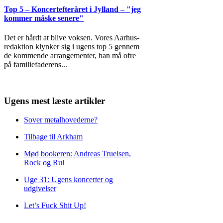
Top 5 – Koncertefteråret i Jylland – "jeg
kommer måske senere"
Det er hårdt at blive voksen. Vores Aarhus-
redaktion klynker sig i ugens top 5 gennem
de kommende arrangementer, han må ofre
på familiefaderens
...
Ugens mest læste artikler
Sover metalhovederne?
Tilbage til Arkham
Mød bookeren: Andreas Truelsen,
Rock og Rul
Uge 31: Ugens koncerter og
udgivelser
Let’s Fuck Shit Up!