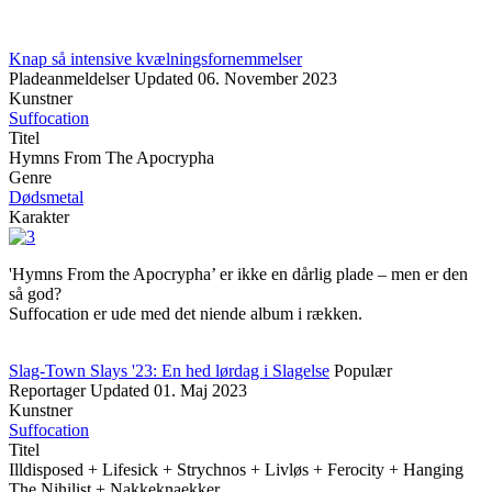
Knap så intensive kvælningsfornemmelser
Pladeanmeldelser
Updated
06. November 2023
Kunstner
Suffocation
Titel
Hymns From The Apocrypha
Genre
Dødsmetal
Karakter
'Hymns From the Apocrypha’ er ikke en dårlig plade – men er den
så god?
Suffocation er ude med det niende album i rækken.
Slag-Town Slays '23: En hed lørdag i Slagelse
Populær
Reportager
Updated
01. Maj 2023
Kunstner
Suffocation
Titel
Illdisposed + Lifesick + Strychnos + Livløs + Ferocity + Hanging
The Nihilist + Nakkeknaekker