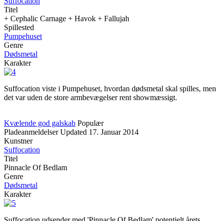
Suffocation
Titel
+ Cephalic Carnage + Havok + Fallujah
Spillested
Pumpehuset
Genre
Dødsmetal
Karakter
Suffocation viste i Pumpehuset, hvordan dødsmetal skal spilles, men
det var uden de store armbevægelser rent showmæssigt.
Kvælende god galskab
Populær
Pladeanmeldelser
Updated
17. Januar 2014
Kunstner
Suffocation
Titel
Pinnacle Of Bedlam
Genre
Dødsmetal
Karakter
Suffocation udsender med 'Pinnacle Of Bedlam' potentielt årets