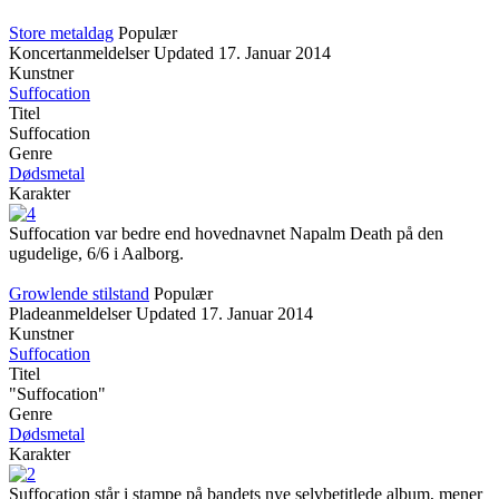
Store metaldag
Populær
Koncertanmeldelser
Updated
17. Januar 2014
Kunstner
Suffocation
Titel
Suffocation
Genre
Dødsmetal
Karakter
Suffocation var bedre end hovednavnet Napalm Death på den
ugudelige, 6/6 i Aalborg.
Growlende stilstand
Populær
Pladeanmeldelser
Updated
17. Januar 2014
Kunstner
Suffocation
Titel
"Suffocation"
Genre
Dødsmetal
Karakter
Suffocation står i stampe på bandets nye selvbetitlede album, mener