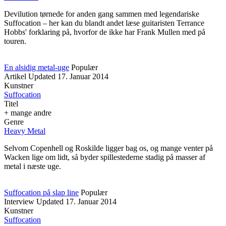
Devilution tørnede for anden gang sammen med legendariske
Suffocation – her kan du blandt andet læse guitaristen Terrance
Hobbs' forklaring på, hvorfor de ikke har Frank Mullen med på
touren.
En alsidig metal-uge
Populær
Artikel
Updated
17. Januar 2014
Kunstner
Suffocation
Titel
+ mange andre
Genre
Heavy Metal
Selvom Copenhell og Roskilde ligger bag os, og mange venter på
Wacken lige om lidt, så byder spillestederne stadig på masser af
metal i næste uge.
Suffocation på slap line
Populær
Interview
Updated
17. Januar 2014
Kunstner
Suffocation