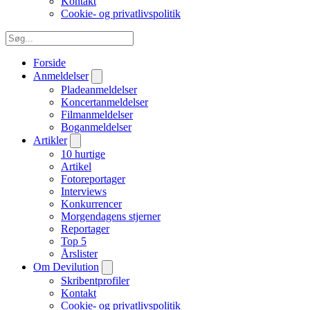
Kontakt
Cookie- og privatlivspolitik
Forside
Anmeldelser
Pladeanmeldelser
Koncertanmeldelser
Filmanmeldelser
Boganmeldelser
Artikler
10 hurtige
Artikel
Fotoreportager
Interviews
Konkurrencer
Morgendagens stjerner
Reportager
Top 5
Årslister
Om Devilution
Skribentprofiler
Kontakt
Cookie- og privatlivspolitik