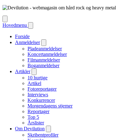
Hovedmenu
Forside
Anmeldelser
Pladeanmeldelser
Koncertanmeldelser
Filmanmeldelser
Boganmeldelser
Artikler
10 hurtige
Artikel
Fotoreportager
Interviews
Konkurrencer
Morgendagens stjerner
Reportager
Top 5
Årslister
Om Devilution
Skribentprofiler