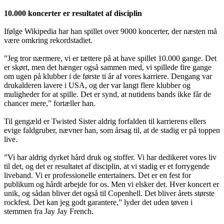
10.000 koncerter er resultatet af disciplin
Ifølge Wikipedia har han spillet over 9000 koncerter, der næsten må
være omkring rekordstadiet.
”Jeg tror nærmere, vi er tættere på at have spillet 10.000 gange. Det
er skørt, men det hænger også sammen med, vi spillede fire gange
om ugen på klubber i de første ti år af vores karriere. Dengang var
drukalderen lavere i USA, og der var langt flere klubber og
muligheder for at spille. Det er synd, at nutidens bands ikke får de
chancer mere,” fortæller han.
Til gengæld er Twisted Sister aldrig forfalden til karrierens ellers
evige faldgruber, nævner han, som årsag til, at de stadig er på toppen
live.
”Vi har aldrig dyrket hård druk og stoffer. Vi har dedikeret vores liv
til det, og det er resultatet af disciplin, at vi stadig er et forrygende
liveband. Vi er professionelle entertainers. Det er en fest for
publikum og hårdt arbejde for os. Men vi elsker det. Hver koncert er
unik, og sådan bliver det også til Copenhell. Det bliver årets største
rockfest. Det kan jeg godt garantere,” lyder det uden tøven i
stemmen fra Jay Jay French.