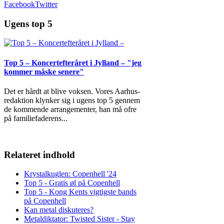
Facebook
Twitter
Ugens top 5
Top 5 – Koncertefteråret i Jylland – "jeg
kommer måske senere"
Det er hårdt at blive voksen. Vores Aarhus-
redaktion klynker sig i ugens top 5 gennem
de kommende arrangementer, han må ofre
på familiefaderens
...
Relateret indhold
Krystalkuglen: Copenhell '24
Top 5 - Gratis øl på Copenhell
Top 5 - Kong Kents vigtigste bands
på Copenhell
Kan metal diskuteres?
Metaldiktator: Twisted Sister - Stay