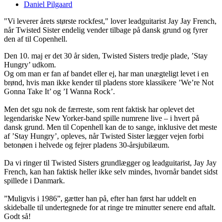
Daniel Pilgaard
"Vi leverer årets største rockfest," lover leadguitarist Jay Jay French,
når Twisted Sister endelig vender tilbage på dansk grund og fyrer
den af til Copenhell.
Den 10. maj er det 30 år siden, Twisted Sisters tredje plade, ’Stay
Hungry’ udkom.
Og om man er fan af bandet eller ej, har man unægteligt levet i en
brønd, hvis man ikke kender til pladens store klassikere ’We’re Not
Gonna Take It’ og ’I Wanna Rock’.
Men det sgu nok de færreste, som rent faktisk har oplevet det
legendariske New Yorker-band spille numrene live – i hvert på
dansk grund. Men til Copenhell kan de to sange, inklusive det meste
af ’Stay Hungry’, opleves, når Twisted Sister lægger vejen forbi
betonøen i helvede og fejrer pladens 30-årsjubilæum.
Da vi ringer til Twisted Sisters grundlægger og leadguitarist, Jay Jay
French, kan han faktisk heller ikke selv mindes, hvornår bandet sidst
spillede i Danmark.
”Muligvis i 1986”, gætter han på, efter han først har uddelt en
skideballe til undertegnede for at ringe tre minutter senere end aftalt.
Godt så!