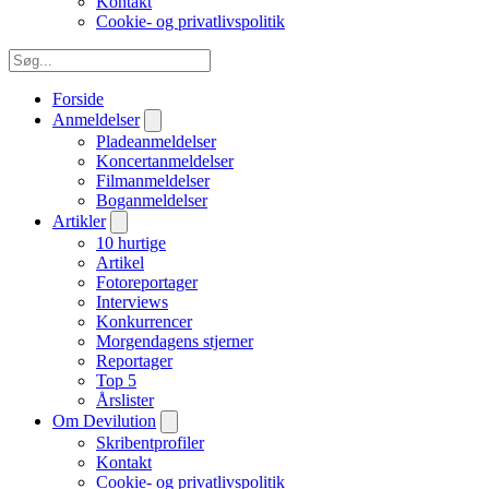
Kontakt
Cookie- og privatlivspolitik
Forside
Anmeldelser
Pladeanmeldelser
Koncertanmeldelser
Filmanmeldelser
Boganmeldelser
Artikler
10 hurtige
Artikel
Fotoreportager
Interviews
Konkurrencer
Morgendagens stjerner
Reportager
Top 5
Årslister
Om Devilution
Skribentprofiler
Kontakt
Cookie- og privatlivspolitik