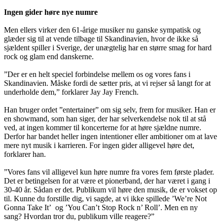
Ingen gider høre nye numre
Men ellers virker den 61-årige musiker nu ganske sympatisk og
glæder sig til at vende tilbage til Skandinavien, hvor de ikke så
sjældent spiller i Sverige, der unægtelig har en større smag for hard
rock og glam end danskerne.
”Der er en helt speciel forbindelse mellem os og vores fans i
Skandinavien. Måske fordi de sætter pris, at vi rejser så langt for at
underholde dem,” forklarer Jay Jay French.
Han bruger ordet ”entertainer” om sig selv, frem for musiker. Han er
en showmand, som han siger, der har selverkendelse nok til at stå
ved, at ingen kommer til koncerterne for at høre sjældne numre.
Derfor har bandet heller ingen intentioner eller ambitioner om at lave
mere nyt musik i karrieren. For ingen gider alligevel høre det,
forklarer han.
”Vores fans vil alligevel kun høre numre fra vores fem første plader.
Det er betingelsen for at være et pionerband, der har været i gang i
30-40 år. Sådan er det. Publikum vil høre den musik, de er vokset op
til. Kunne du forstille dig, vi sagde, at vi ikke spillede ’We’re Not
Gonna Take It’ og ’You Can’t Stop Rock n’ Roll’. Men en ny
sang? Hvordan tror du, publikum ville reagere?”