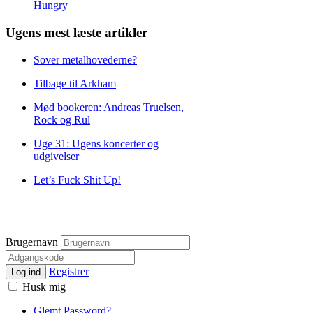
Hungry
Ugens mest læste artikler
Sover metalhovederne?
Tilbage til Arkham
Mød bookeren: Andreas Truelsen,
Rock og Rul
Uge 31: Ugens koncerter og
udgivelser
Let’s Fuck Shit Up!
Brugernavn
Registrer
Log ind
Husk mig
Glemt Password?