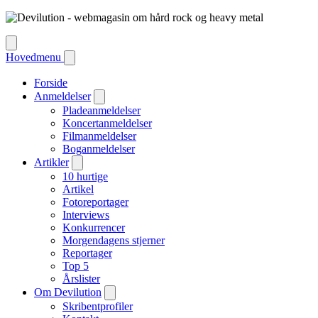
Hovedmenu
Forside
Anmeldelser
Pladeanmeldelser
Koncertanmeldelser
Filmanmeldelser
Boganmeldelser
Artikler
10 hurtige
Artikel
Fotoreportager
Interviews
Konkurrencer
Morgendagens stjerner
Reportager
Top 5
Årslister
Om Devilution
Skribentprofiler