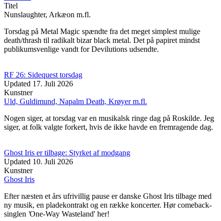
Titel
Nunslaughter, Arkæon m.fl.
Torsdag på Metal Magic spændte fra det meget simplest mulige
death/thrash til radikalt bizar black metal. Det på papiret mindst
publikumsvenlige vandt for Devilutions udsendte.
RF 26: Sidequest torsdag
Updated
17. Juli 2026
Kunstner
Uld, Guldimund, Napalm Death, Krøyer m.fl.
Nogen siger, at torsdag var en musikalsk ringe dag på Roskilde. Jeg
siger, at folk valgte forkert, hvis de ikke havde en fremragende dag.
Ghost Iris er tilbage: Styrket af modgang
Updated
10. Juli 2026
Kunstner
Ghost Iris
Efter næsten et års ufrivillig pause er danske Ghost Iris tilbage med
ny musik, en pladekontrakt og en række koncerter. Hør comeback-
singlen
'
One-Way Wasteland' her!