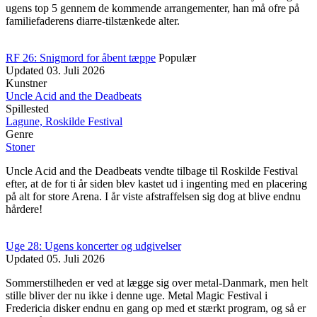
ugens top 5 gennem de kommende arrangementer, han må ofre på
familiefaderens diarre-tilstænkede alter.
RF 26: Snigmord for åbent tæppe
Populær
Updated
03. Juli 2026
Kunstner
Uncle Acid and the Deadbeats
Spillested
Lagune, Roskilde Festival
Genre
Stoner
Uncle Acid and the Deadbeats vendte tilbage til Roskilde Festival
efter, at de for ti år siden blev kastet ud i ingenting med en placering
på alt for store Arena. I år viste afstraffelsen sig dog at blive endnu
hårdere!
Uge 28: Ugens koncerter og udgivelser
Updated
05. Juli 2026
Sommerstilheden er ved at lægge sig over metal-Danmark, men helt
stille bliver der nu ikke i denne uge. Metal Magic Festival i
Fredericia disker endnu en gang op med et stærkt program, og så er