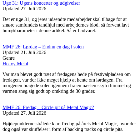
Uge 31: Ugens koncerter og udgivelser
Updated
27. Juli 2026
Det er uge 31, og jeres udsendte medarbejder skal tilbage for at
smøre samfundets tandhjul med arbejdernes blod, så forvent lavt
humørbarometer i denne artikel. Så er I advaret.
MMF 26: Lørdag – Endnu en dag i solen
Updated
21. Juli 2026
Genre
Heavy Metal
Var man blevet godt træt af fredagens hede på festivalpladsen om
fredagen, var der ikke meget hjælp at hente om lørdagen. Fra
morgenen bragede solen igennem fra en næsten skyfri himmel og
varmen sneg sig godt op omkring de 30 grader.
MMF 26: Fredag – Circle pit på Metal Magic?
Updated
27. Juli 2026
Højdepunkterne strålede klart fredag på årets Metal Magic, hvor der
dog også var skuffelser i form af backing tracks og circle pits.