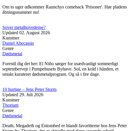
Om to uger udkommer Raunchys comeback 'Prisoner'. Hør pladens
åbningsnummer nu!
Sover metalhovederne?
Updated
02. August 2026
Kunstner
Daniel Abecassis
Genre
Dødsmetal
Forestil dig det her: El Niño sørger for usædvanligt sommerligt
septembervejr i Pumpehusets Byhave. Sol, en kold i hånden, et
smukt kurateret dødsmetalprogram. Og så i fire dage.
10 hurtige – Jens Peter Storm
Updated
29. Juli 2026
Kunstner
Thorium
Genre
Dødsmetal
Death, Megadeth og Entombed er blandt favoritterne hos Jens Peter
Storm fra Thorium, der er aktuelle med deres syvende udspil