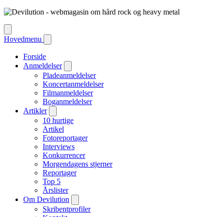
Hovedmenu
Forside
Anmeldelser
Pladeanmeldelser
Koncertanmeldelser
Filmanmeldelser
Boganmeldelser
Artikler
10 hurtige
Artikel
Fotoreportager
Interviews
Konkurrencer
Morgendagens stjerner
Reportager
Top 5
Årslister
Om Devilution
Skribentprofiler