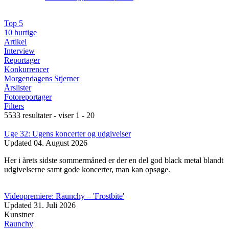
Top 5
10 hurtige
Artikel
Interview
Reportager
Konkurrencer
Morgendagens Stjerner
Årslister
Fotoreportager
Filters
5533 resultater - viser 1 - 20
Uge 32: Ugens koncerter og udgivelser
Updated
04. August 2026
Her i årets sidste sommermåned er der en del god black metal blandt
udgivelserne samt gode koncerter, man kan opsøge.
Videopremiere: Raunchy – 'Frostbite'
Updated
31. Juli 2026
Kunstner
Raunchy