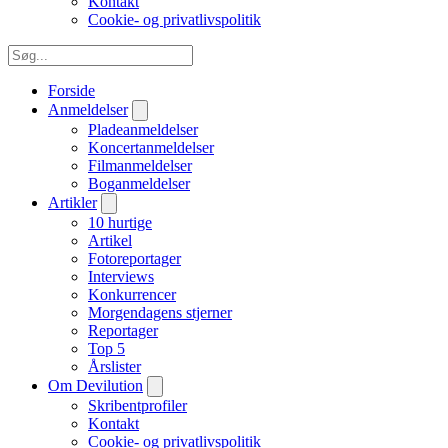
Kontakt
Cookie- og privatlivspolitik
Forside
Anmeldelser
Pladeanmeldelser
Koncertanmeldelser
Filmanmeldelser
Boganmeldelser
Artikler
10 hurtige
Artikel
Fotoreportager
Interviews
Konkurrencer
Morgendagens stjerner
Reportager
Top 5
Årslister
Om Devilution
Skribentprofiler
Kontakt
Cookie- og privatlivspolitik