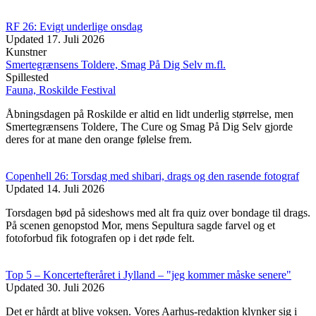
RF 26: Evigt underlige onsdag
Updated
17. Juli 2026
Kunstner
Smertegrænsens Toldere, Smag På Dig Selv m.fl.
Spillested
Fauna, Roskilde Festival
Åbningsdagen på Roskilde er altid en lidt underlig størrelse, men
Smertegrænsens Toldere, The Cure og Smag På Dig Selv gjorde
deres for at mane den orange følelse frem.
Copenhell 26: Torsdag med shibari, drags og den rasende fotograf
Updated
14. Juli 2026
Torsdagen bød på sideshows med alt fra quiz over bondage til drags.
På scenen genopstod Mor, mens Sepultura sagde farvel og et
fotoforbud fik fotografen op i det røde felt.
Top 5 – Koncertefteråret i Jylland – "jeg kommer måske senere"
Updated
30. Juli 2026
Det er hårdt at blive voksen. Vores Aarhus-redaktion klynker sig i