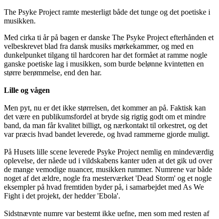
The Psyke Project ramte mesterligt både det tunge og det poetiske i
musikken.
Med cirka ti år på bagen er danske The Psyke Project efterhånden et
velbeskrevet blad fra dansk musiks mørkekammer, og med en
dunkelpunket tilgang til hardcoren har det formået at ramme nogle
ganske poetiske lag i musikken, som burde belønne kvintetten en
større berømmelse, end den har.
Lille og vågen
Men pyt, nu er det ikke størrelsen, det kommer an på. Faktisk kan
det være en publikumsfordel at bryde sig rigtig godt om et mindre
band, da man får kvalitet billigt, og nærkontakt til orkestret, og det
var præcis hvad bandet leverede, og hvad rammerne gjorde muligt.
På Husets lille scene leverede Psyke Project nemlig en mindeværdig
oplevelse, der nåede ud i vildskabens kanter uden at det gik ud over
de mange vemodige nuancer, musikken rummer. Numrene var både
noget af det ældre, nogle fra mesterværket 'Dead Storm' og et nogle
eksempler på hvad fremtiden byder på, i samarbejdet med As We
Fight i det projekt, der hedder 'Ebola'.
Sidstnævnte numre var bestemt ikke uefne, men som med resten af