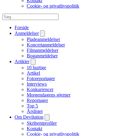
Kontakt
Cookie- og privatlivspolitik
Forside
Anmeldelser
Pladeanmeldelser
Koncertanmeldelser
Filmanmeldelser
Boganmeldelser
Artikler
10 hurtige
Artikel
Fotoreportager
Interviews
Konkurrencer
Morgendagens stjerner
Reportager
Top 5
Årslister
Om Devilution
Skribentprofiler
Kontakt
Cookie- og privatlivspolitik