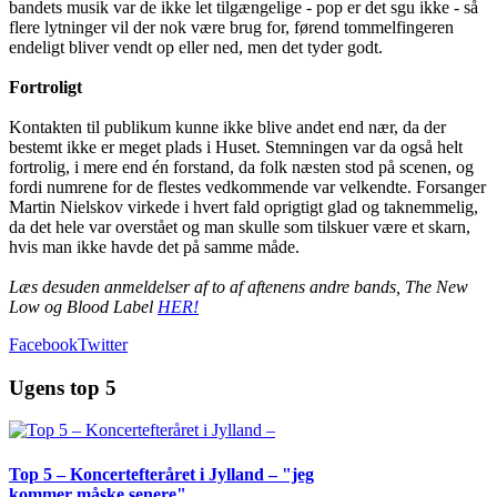
bandets musik var de ikke let tilgængelige - pop er det sgu ikke - så
flere lytninger vil der nok være brug for, førend tommelfingeren
endeligt bliver vendt op eller ned, men det tyder godt.
Fortroligt
Kontakten til publikum kunne ikke blive andet end nær, da der
bestemt ikke er meget plads i Huset. Stemningen var da også helt
fortrolig, i mere end én forstand, da folk næsten stod på scenen, og
fordi numrene for de flestes vedkommende var velkendte. Forsanger
Martin Nielskov virkede i hvert fald oprigtigt glad og taknemmelig,
da det hele var overstået og man skulle som tilskuer være et skarn,
hvis man ikke havde det på samme måde.
Læs desuden anmeldelser af to af aftenens andre bands, The New
Low og Blood Label
HER!
Facebook
Twitter
Ugens top 5
Top 5 – Koncertefteråret i Jylland – "jeg
kommer måske senere"