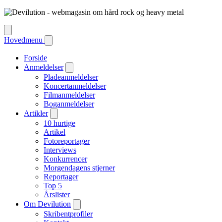
Hovedmenu
Forside
Anmeldelser
Pladeanmeldelser
Koncertanmeldelser
Filmanmeldelser
Boganmeldelser
Artikler
10 hurtige
Artikel
Fotoreportager
Interviews
Konkurrencer
Morgendagens stjerner
Reportager
Top 5
Årslister
Om Devilution
Skribentprofiler