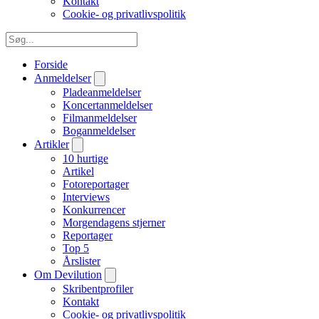
Kontakt
Cookie- og privatlivspolitik
Forside
Anmeldelser
Pladeanmeldelser
Koncertanmeldelser
Filmanmeldelser
Boganmeldelser
Artikler
10 hurtige
Artikel
Fotoreportager
Interviews
Konkurrencer
Morgendagens stjerner
Reportager
Top 5
Årslister
Om Devilution
Skribentprofiler
Kontakt
Cookie- og privatlivspolitik