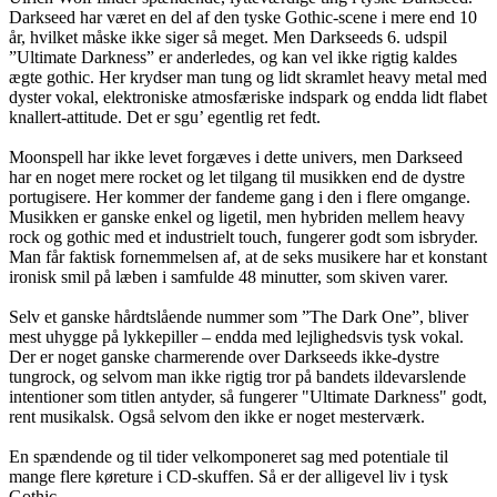
Darkseed har været en del af den tyske Gothic-scene i mere end 10
år, hvilket måske ikke siger så meget. Men Darkseeds 6. udspil
”Ultimate Darkness” er anderledes, og kan vel ikke rigtig kaldes
ægte gothic. Her krydser man tung og lidt skramlet heavy metal med
dyster vokal, elektroniske atmosfæriske indspark og endda lidt flabet
knallert-attitude. Det er sgu’ egentlig ret fedt.
Moonspell har ikke levet forgæves i dette univers, men Darkseed
har en noget mere rocket og let tilgang til musikken end de dystre
portugisere. Her kommer der fandeme gang i den i flere omgange.
Musikken er ganske enkel og ligetil, men hybriden mellem heavy
rock og gothic med et industrielt touch, fungerer godt som isbryder.
Man får faktisk fornemmelsen af, at de seks musikere har et konstant
ironisk smil på læben i samfulde 48 minutter, som skiven varer.
Selv et ganske hårdtslående nummer som ”The Dark One”, bliver
mest uhygge på lykkepiller – endda med lejlighedsvis tysk vokal.
Der er noget ganske charmerende over Darkseeds ikke-dystre
tungrock, og selvom man ikke rigtig tror på bandets ildevarslende
intentioner som titlen antyder, så fungerer "Ultimate Darkness" godt,
rent musikalsk. Også selvom den ikke er noget mesterværk.
En spændende og til tider velkomponeret sag med potentiale til
mange flere køreture i CD-skuffen. Så er der alligevel liv i tysk
Gothic……