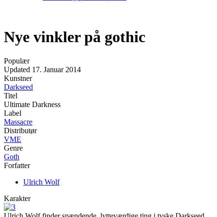
Nye vinkler på gothic
Populær
Updated
17. Januar 2014
Kunstner
Darkseed
Titel
Ultimate Darkness
Label
Massacre
Distributør
VME
Genre
Goth
Forfatter
Ulrich Wolf
Karakter
Ulrich Wolf finder spændende, lytteværdige ting i tyske Darkseed.