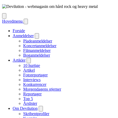
Hovedmenu
Forside
Anmeldelser
Pladeanmeldelser
Koncertanmeldelser
Filmanmeldelser
Boganmeldelser
Artikler
10 hurtige
Artikel
Fotoreportager
Interviews
Konkurrencer
Morgendagens stjerner
Reportager
Top 5
Årslister
Om Devilution
Skribentprofiler