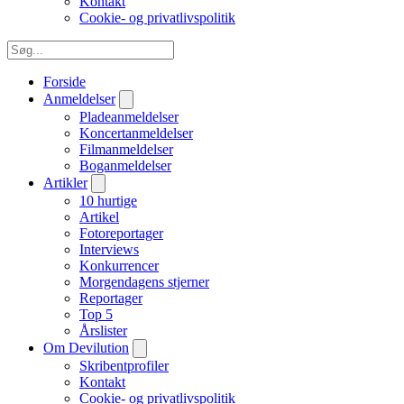
Kontakt
Cookie- og privatlivspolitik
Forside
Anmeldelser
Pladeanmeldelser
Koncertanmeldelser
Filmanmeldelser
Boganmeldelser
Artikler
10 hurtige
Artikel
Fotoreportager
Interviews
Konkurrencer
Morgendagens stjerner
Reportager
Top 5
Årslister
Om Devilution
Skribentprofiler
Kontakt
Cookie- og privatlivspolitik