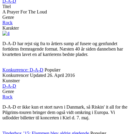
D-A-D
Titel
A Prayer For The Loud
Genre
Rock
Karakter
D-A-D har rejst sig fra to årtiers sump af fusere og genfundet
fortidens fremragende format. Næsten 40 år siden dannelsen har
kvartetten lavet en af karrierens bedste plader.
Konkurrence: D-A-D
Populær
Konkurrencer
Updated
26. April 2016
Kunstner
D-A-D
Genre
Rock
D-A-D er ikke kun et stort navn i Danmark, så Riskin' it all for the
Pilgrims-touren bringer dem også vidt omkring i Europa. Vi
udlodder billetter til koncerten i Kiel d. 7. maj.
Tinderbox ’15: Flammen blev aldrig glødende
Populær