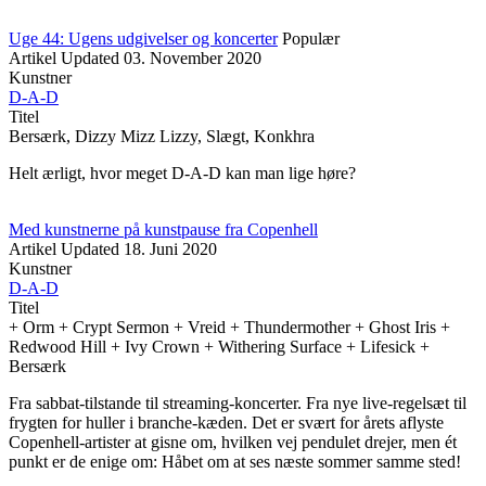
Uge 44: Ugens udgivelser og koncerter
Populær
Artikel
Updated
03. November 2020
Kunstner
D-A-D
Titel
Bersærk, Dizzy Mizz Lizzy, Slægt, Konkhra
Helt ærligt, hvor meget D-A-D kan man lige høre?
Med kunstnerne på kunstpause fra Copenhell
Artikel
Updated
18. Juni 2020
Kunstner
D-A-D
Titel
+ Orm + Crypt Sermon + Vreid + Thundermother + Ghost Iris +
Redwood Hill + Ivy Crown + Withering Surface + Lifesick +
Bersærk
Fra sabbat-tilstande til streaming-koncerter. Fra nye live-regelsæt til
frygten for huller i branche-kæden. Det er svært for årets aflyste
Copenhell-artister at gisne om, hvilken vej pendulet drejer, men ét
punkt er de enige om: Håbet om at ses næste sommer samme sted!