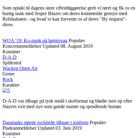
Som optakt til dagens store offentliggørelse greb vi røret og fik os en
hurtig snak med Jesper Binzer om deres kommende gensyn med
Refshaleøen - og hvad vi kan forvente os af deres "By request"-
show.
WOA '19: Ko-punk på højniveau
Populær
Koncertanmeldelser
Updated
08. August 2019
Kunstner
D-A-D
Spillested
Wacken Open Air
Genre
Rock
Karakter
D-A-D var tilbage på tysk muld i storformat og blødte isen op efter
Slayers exit med nye som gamle numre og sprudlende humør.
Danmarks største rockhelte tilbage i topform
Populær
Pladeanmeldelser
Updated
03. Juni 2019
Kunstner