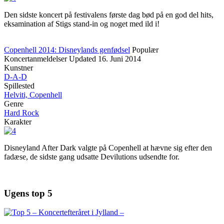
Den sidste koncert på festivalens første dag bød på en god del hits,
eksamination af Stigs stand-in og noget med ild i!
Copenhell 2014: Disneylands genfødsel
Populær
Koncertanmeldelser
Updated
16. Juni 2014
Kunstner
D-A-D
Spillested
Helviti, Copenhell
Genre
Hard Rock
Karakter
Disneyland After Dark valgte på Copenhell at hævne sig efter den
fadæse, de sidste gang udsatte Devilutions udsendte for.
Ugens top 5