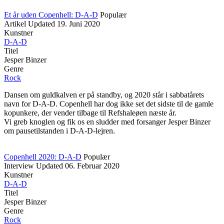
Et år uden Copenhell: D-A-D
Populær
Artikel
Updated
19. Juni 2020
Kunstner
D-A-D
Titel
Jesper Binzer
Genre
Rock
Dansen om guldkalven er på standby, og 2020 står i sabbatårets
navn for D-A-D. Copenhell har dog ikke set det sidste til de gamle
kopunkere, der vender tilbage til Refshaleøen næste år.
Vi greb knoglen og fik os en sludder med forsanger Jesper Binzer
om pausetilstanden i D-A-D-lejren.
Copenhell 2020: D-A-D
Populær
Interview
Updated
06. Februar 2020
Kunstner
D-A-D
Titel
Jesper Binzer
Genre
Rock