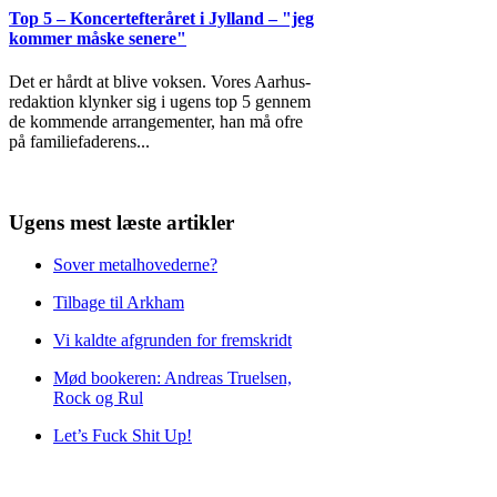
Top 5 – Koncertefteråret i Jylland – "jeg
kommer måske senere"
Det er hårdt at blive voksen. Vores Aarhus-
redaktion klynker sig i ugens top 5 gennem
de kommende arrangementer, han må ofre
på familiefaderens
...
Ugens mest læste artikler
Sover metalhovederne?
Tilbage til Arkham
Vi kaldte afgrunden for fremskridt
Mød bookeren: Andreas Truelsen,
Rock og Rul
Let’s Fuck Shit Up!