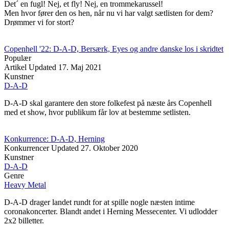
Det´ en fugl! Nej, et fly! Nej, en trommekarussel!
Men hvor fører den os hen, når nu vi har valgt sætlisten for dem?
Drømmer vi for stort?
Copenhell '22: D-A-D, Bersærk, Eyes og andre danske los i skridtet
Populær
Artikel
Updated
17. Maj 2021
Kunstner
D-A-D
D-A-D skal garantere den store folkefest på næste års Copenhell
med et show, hvor publikum får lov at bestemme setlisten.
Konkurrence: D-A-D, Herning
Konkurrencer
Updated
27. Oktober 2020
Kunstner
D-A-D
Genre
Heavy Metal
D-A-D drager landet rundt for at spille nogle næsten intime
coronakoncerter. Blandt andet i Herning Messecenter. Vi udlodder
2x2 billetter.