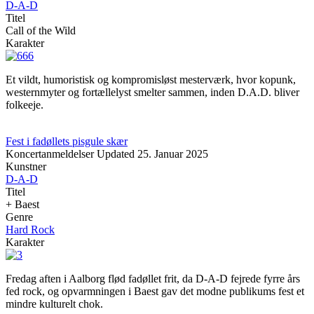
D-A-D
Titel
Call of the Wild
Karakter
Et vildt, humoristisk og kompromisløst mesterværk, hvor kopunk,
westernmyter og fortællelyst smelter sammen, inden D.A.D. bliver
folkeeje.
Fest i fadøllets pisgule skær
Koncertanmeldelser
Updated
25. Januar 2025
Kunstner
D-A-D
Titel
+ Baest
Genre
Hard Rock
Karakter
Fredag aften i Aalborg flød fadøllet frit, da D-A-D fejrede fyrre års
fed rock, og opvarmningen i Baest gav det modne publikums fest et
mindre kulturelt chok.