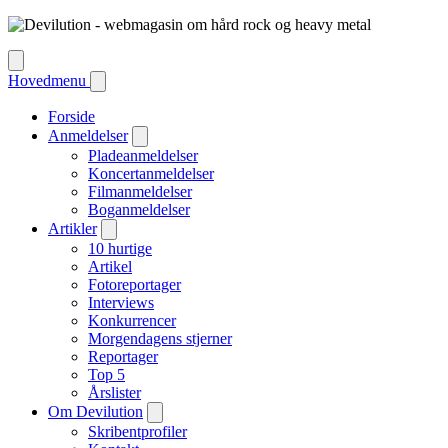
Hovedmenu
Forside
Anmeldelser
Pladeanmeldelser
Koncertanmeldelser
Filmanmeldelser
Boganmeldelser
Artikler
10 hurtige
Artikel
Fotoreportager
Interviews
Konkurrencer
Morgendagens stjerner
Reportager
Top 5
Årslister
Om Devilution
Skribentprofiler