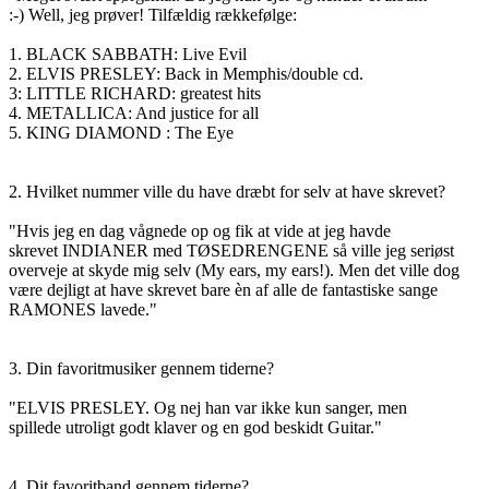
:-) Well, jeg prøver! Tilfældig rækkefølge:
1. BLACK SABBATH: Live Evil
2. ELVIS PRESLEY: Back in Memphis/double cd.
3: LITTLE RICHARD: greatest hits
4. METALLICA: And justice for all
5. KING DIAMOND : The Eye
2. Hvilket nummer ville du have dræbt for selv at have skrevet?
"Hvis jeg en dag vågnede op og fik at vide at jeg havde
skrevet INDIANER med TØSEDRENGENE så ville jeg seriøst
overveje at skyde mig selv (My ears, my ears!). Men det ville dog
være dejligt at have skrevet bare èn af alle de fantastiske sange
RAMONES lavede."
3. Din favoritmusiker gennem tiderne?
"ELVIS PRESLEY. Og nej han var ikke kun sanger, men
spillede utroligt godt klaver og en god beskidt Guitar."
4. Dit favoritband gennem tiderne?