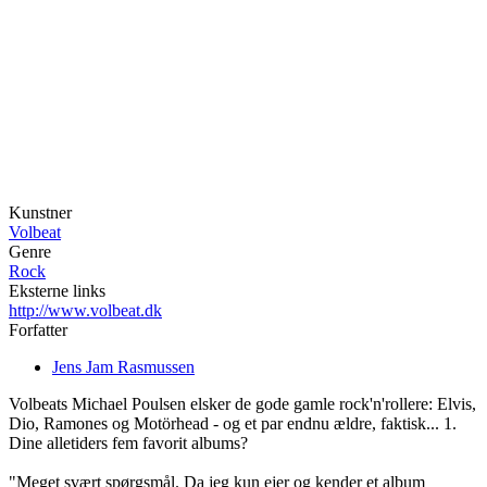
Kunstner
Volbeat
Genre
Rock
Eksterne links
http://www.volbeat.dk
Forfatter
Jens Jam Rasmussen
Volbeats Michael Poulsen elsker de gode gamle rock'n'rollere: Elvis,
Dio, Ramones og Motörhead - og et par endnu ældre, faktisk... 1.
Dine alletiders fem favorit albums?
"Meget svært spørgsmål. Da jeg kun ejer og kender et album