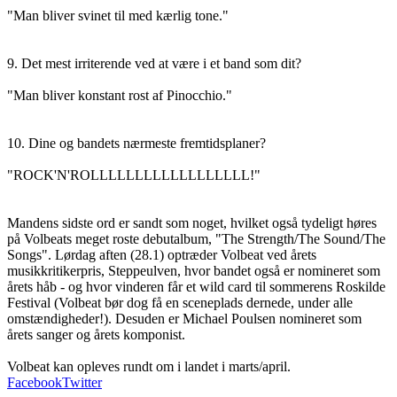
"Man bliver svinet til med kærlig tone."
9. Det mest irriterende ved at være i et band som dit?
"Man bliver konstant rost af Pinocchio."
10. Dine og bandets nærmeste fremtidsplaner?
"ROCK'N'ROLLLLLLLLLLLLLLLLLL!"
Mandens sidste ord er sandt som noget, hvilket også tydeligt høres
på Volbeats meget roste debutalbum, "The Strength/The Sound/The
Songs". Lørdag aften (28.1) optræder Volbeat ved årets
musikkritikerpris, Steppeulven, hvor bandet også er nomineret som
årets håb - og hvor vinderen får et wild card til sommerens Roskilde
Festival (Volbeat bør dog få en sceneplads dernede, under alle
omstændigheder!). Desuden er Michael Poulsen nomineret som
årets sanger og årets komponist.
Volbeat kan opleves rundt om i landet i marts/april.
Facebook
Twitter