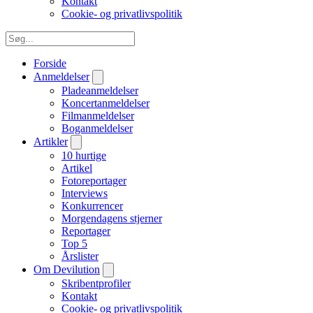
Kontakt
Cookie- og privatlivspolitik
Forside
Anmeldelser
Pladeanmeldelser
Koncertanmeldelser
Filmanmeldelser
Boganmeldelser
Artikler
10 hurtige
Artikel
Fotoreportager
Interviews
Konkurrencer
Morgendagens stjerner
Reportager
Top 5
Årslister
Om Devilution
Skribentprofiler
Kontakt
Cookie- og privatlivspolitik