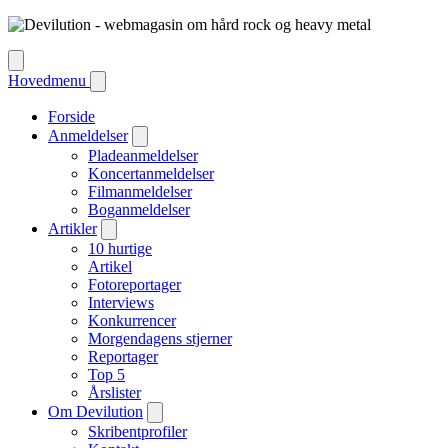
Hovedmenu
Forside
Anmeldelser
Pladeanmeldelser
Koncertanmeldelser
Filmanmeldelser
Boganmeldelser
Artikler
10 hurtige
Artikel
Fotoreportager
Interviews
Konkurrencer
Morgendagens stjerner
Reportager
Top 5
Årslister
Om Devilution
Skribentprofiler