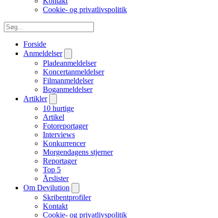
Kontakt
Cookie- og privatlivspolitik
Forside
Anmeldelser
Pladeanmeldelser
Koncertanmeldelser
Filmanmeldelser
Boganmeldelser
Artikler
10 hurtige
Artikel
Fotoreportager
Interviews
Konkurrencer
Morgendagens stjerner
Reportager
Top 5
Årslister
Om Devilution
Skribentprofiler
Kontakt
Cookie- og privatlivspolitik