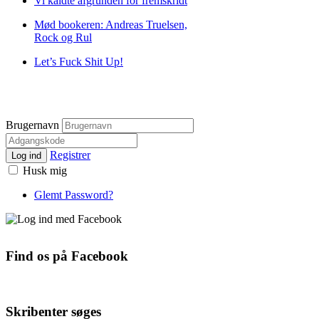
Vi kaldte afgrunden for fremskridt
Mød bookeren: Andreas Truelsen,
Rock og Rul
Let’s Fuck Shit Up!
Brugernavn
Registrer
Log ind
Husk mig
Glemt Password?
Find os på Facebook
Skribenter søges