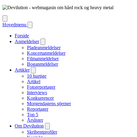
Hovedmenu
Forside
Anmeldelser
Pladeanmeldelser
Koncertanmeldelser
Filmanmeldelser
Boganmeldelser
Artikler
10 hurtige
Artikel
Fotoreportager
Interviews
Konkurrencer
Morgendagens stjerner
Reportager
Top 5
Årslister
Om Devilution
Skribentprofiler