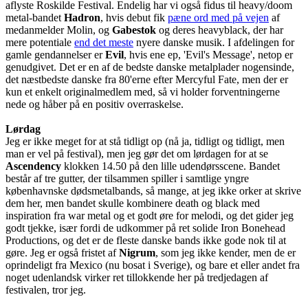
aflyste Roskilde Festival. Endelig har vi også fidus til heavy/doom
metal-bandet
Hadron
, hvis debut fik
pæne ord med på vejen
af
medanmelder Molin, og
Gabestok
og deres heavyblack, der har
mere potentiale
end det meste
nyere danske musik. I afdelingen for
gamle gendannelser er
Evil
, hvis ene ep, 'Evil's Message', netop er
genudgivet. Det er en af de bedste danske metalplader nogensinde,
det næstbedste danske fra 80'erne efter Mercyful Fate, men der er
kun et enkelt originalmedlem med, så vi holder forventningerne
nede og håber på en positiv overraskelse.
Lørdag
Jeg er ikke meget for at stå tidligt op (nå ja, tidligt og tidligt, men
man er vel på festival), men jeg gør det om lørdagen for at se
Ascendency
klokken 14.50 på den lille udendørsscene. Bandet
består af tre gutter, der tilsammen spiller i samtlige yngre
københavnske dødsmetalbands, så mange, at jeg ikke orker at skrive
dem her, men bandet skulle kombinere death og black med
inspiration fra war metal og et godt øre for melodi, og det gider jeg
godt tjekke, især fordi de udkommer på ret solide Iron Bonehead
Productions, og det er de fleste danske bands ikke gode nok til at
gøre. Jeg er også fristet af
Nigrum
, som jeg ikke kender, men de er
oprindeligt fra Mexico (nu bosat i Sverige), og bare et eller andet fra
noget udenlandsk virker ret tillokkende her på tredjedagen af
festivalen, tror jeg.