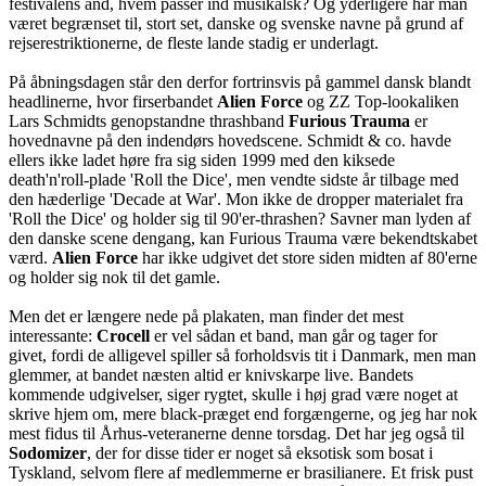
festivalens ånd, hvem passer ind musikalsk? Og yderligere har man
været begrænset til, stort set, danske og svenske navne på grund af
rejserestriktionerne, de fleste lande stadig er underlagt.
På åbningsdagen står den derfor fortrinsvis på gammel dansk blandt
headlinerne, hvor firserbandet
Alien Force
og ZZ Top-lookaliken
Lars Schmidts genopstandne thrashband
Furious Trauma
er
hovednavne på den indendørs hovedscene. Schmidt & co. havde
ellers ikke ladet høre fra sig siden 1999 med den kiksede
death'n'roll-plade 'Roll the Dice', men vendte sidste år tilbage med
den hæderlige 'Decade at War'. Mon ikke de dropper materialet fra
'Roll the Dice' og holder sig til 90'er-thrashen? Savner man lyden af
den danske scene dengang, kan Furious Trauma være bekendtskabet
værd.
Alien Force
har ikke udgivet det store siden midten af 80'erne
og holder sig nok til det gamle.
Men det er længere nede på plakaten, man finder det mest
interessante:
Crocell
er vel sådan et band, man går og tager for
givet, fordi de alligevel spiller så forholdsvis tit i Danmark, men man
glemmer, at bandet næsten altid er knivskarpe live. Bandets
kommende udgivelser, siger rygtet, skulle i høj grad være noget at
skrive hjem om, mere black-præget end forgængerne, og jeg har nok
mest fidus til Århus-veteranerne denne torsdag. Det har jeg også til
Sodomizer
, der for disse tider er noget så eksotisk som bosat i
Tyskland, selvom flere af medlemmerne er brasilianere. Et frisk pust