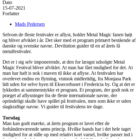
Dato
15-07-2021
Forfatter
Mads Pedersen
Selvom de fleste festivaler er aflyst, holder Metal Magic fanen højt
og bliver afviklet i år. Det sker med et program primært bestående af
danske og svenske navne. Devilution guider til en af årets få
metalfestivaler.
Det er i sig selv imponerende, at den for længst udsolgte Metal
Magic Festival bliver afviklet. At man har fået mulighed for det. At
man har haft is nok i maven til ikke at aflyse. At festivalen har
overlevet endnu en flytning, vistnok midlertidig, fra Monjasa Park
lidt uden for selve byen til Eksecerhuset i Fredericia by. Og at det er
lykkedes at sammenstykke et program. Et program, der godt nok er
præget af aflysninger fra de fleste internationale navne, der
oprindeligt skulle have spillet på festivalen, men som ikke er uden
slagkraftige navne. Vi guider til festivalens tre dage.
Torsdag
Man kan godt mærke, at årets program er lavet efter de
forhåndenværende søms princip. Hvilke bands har i det hele taget
mulighed for at stille op med relativt kort varsel, hvilke passer ind i