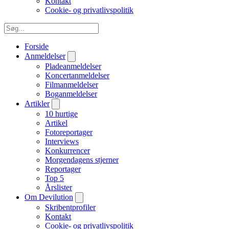
Kontakt
Cookie- og privatlivspolitik
Forside
Anmeldelser
Pladeanmeldelser
Koncertanmeldelser
Filmanmeldelser
Boganmeldelser
Artikler
10 hurtige
Artikel
Fotoreportager
Interviews
Konkurrencer
Morgendagens stjerner
Reportager
Top 5
Årslister
Om Devilution
Skribentprofiler
Kontakt
Cookie- og privatlivspolitik