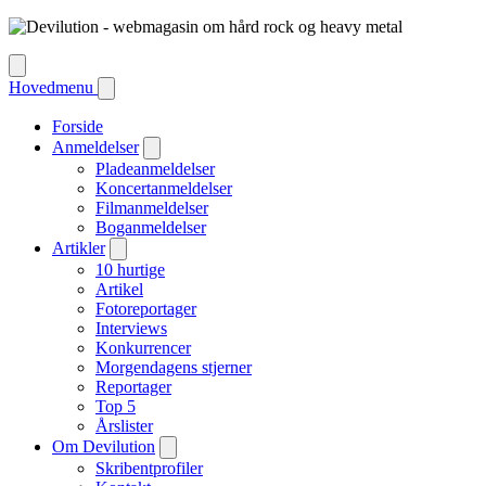
Hovedmenu
Forside
Anmeldelser
Pladeanmeldelser
Koncertanmeldelser
Filmanmeldelser
Boganmeldelser
Artikler
10 hurtige
Artikel
Fotoreportager
Interviews
Konkurrencer
Morgendagens stjerner
Reportager
Top 5
Årslister
Om Devilution
Skribentprofiler