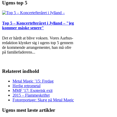
Ugens top 5
Top 5 – Koncertefteråret i Jylland – "jeg
kommer måske senere"
Det er hårdt at blive voksen. Vores Aarhus-
redaktion klynker sig i ugens top 5 gennem
de kommende arrangementer, han må ofre
på familiefaderens
...
Relateret indhold
Metal Magic ’15: Fredag
Herlig retrometal
MMF '17: Esoterisk exit
2015 – Flammeskriftet
Fotoreportage: Skæg på Metal Magic
Ugens mest læste artikler