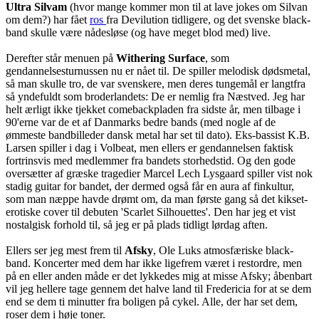
Ultra Silvam
(hvor mange kommer mon til at lave jokes om Silvan
om dem?) har fået
ros
fra Devilution tidligere, og det svenske black-
band skulle være nådesløse (og have meget blod med) live.
Derefter står menuen på
Withering Surface
, som
gendannelsesturnussen nu er nået til. De spiller melodisk dødsmetal,
så man skulle tro, de var svenskere, men deres tungemål er langtfra
så yndefuldt som broderlandets: De er nemlig fra Næstved. Jeg har
helt ærligt ikke tjekket comebackpladen fra sidste år, men tilbage i
90'erne var de et af Danmarks bedre bands (med nogle af de
ømmeste bandbilleder dansk metal har set til dato). Eks-bassist K.B.
Larsen spiller i dag i Volbeat, men ellers er gendannelsen faktisk
fortrinsvis med medlemmer fra bandets storhedstid. Og den gode
oversætter af græske tragedier Marcel Lech Lysgaard spiller vist nok
stadig guitar for bandet, der dermed også får en aura af finkultur,
som man næppe havde drømt om, da man første gang så det kikset-
erotiske cover til debuten 'Scarlet Silhouettes'. Den har jeg et vist
nostalgisk forhold til, så jeg er på plads tidligt lørdag aften.
Ellers ser jeg mest frem til
Afsky
, Ole Luks atmosfæriske black-
band. Koncerter med dem har ikke ligefrem været i restordre, men
på en eller anden måde er det lykkedes mig at misse Afsky; åbenbart
vil jeg hellere tage gennem det halve land til Fredericia for at se dem
end se dem ti minutter fra boligen på cykel. Alle, der har set dem,
roser dem i høje toner.