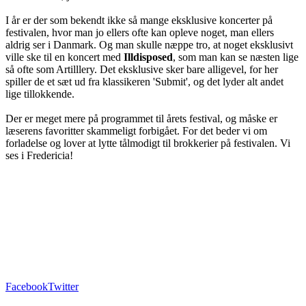
I år er der som bekendt ikke så mange eksklusive koncerter på
festivalen, hvor man jo ellers ofte kan opleve noget, man ellers
aldrig ser i Danmark. Og man skulle næppe tro, at noget eksklusivt
ville ske til en koncert med
Illdisposed
, som man kan se næsten lige
så ofte som Artilllery. Det eksklusive sker bare alligevel, for her
spiller de et sæt ud fra klassikeren 'Submit', og det lyder alt andet
lige tillokkende.
Der er meget mere på programmet til årets festival, og måske er
læserens favoritter skammeligt forbigået. For det beder vi om
forladelse og lover at lytte tålmodigt til brokkerier på festivalen. Vi
ses i Fredericia!
Facebook
Twitter