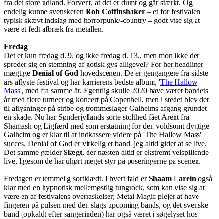
fra det store udland. Forvent, at det er dumt og går stærkt. Og
endelig kunne svenskeren
Rob Coffinshaker
– et for festivalen
typisk skævt indslag med horrorpunk/-country – godt vise sig at
være et fedt afbræk fra metallen.
Fredag
Det er kun fredag d. 9. og ikke fredag d. 13., men mon ikke der
spreder sig en stemning af gotisk gys alligevel? For her headliner
mægtige
Denial of God
hovedscenen. De er gengangere fra sidste
års aflyste festival og har karrierens bedste album, '
The Hallow
Mass
', med fra samme år. Egentlig skulle 2020 have været bandets
år med flere turneer og koncert på Copenhell, men i stedet blev det
til aflysninger på stribe og trommeslager Galheims afgang grundet
en skade. Nu har Sønderjyllands sorte stolthed fået Arent fra
Shamash og Ligfærd med som erstatning for den voldsomt dygtige
Galheim og er klar til at indkassere videre på 'The Hallow Mass''
succes. Denial of God er virkelig et band, jeg altid gider at se live.
Det samme gælder
Slægt
, der næsten altid er ekstremt velspillende
live, ligesom de har uhørt meget styr på poseringerne på scenen.
Fredagen er temmelig sortklædt. I hvert fald er
Shaam Larein
også
klar med en hypnotisk mellemøstlig tungrock, som kan vise sig at
være en af festivalens overraskelser; Metal Magic plejer at have
fingeren på pulsen med den slags upcoming bands, og det svenske
band (opkaldt efter sangerinden) har også været i søgelyset hos