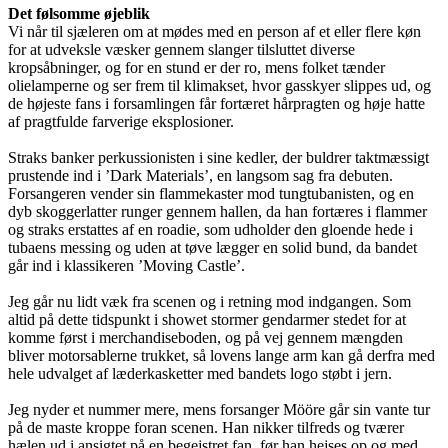
Det følsomme øjeblik
Vi når til sjæleren om at mødes med en person af et eller flere køn
for at udveksle væsker gennem slanger tilsluttet diverse
kropsåbninger, og for en stund er der ro, mens folket tænder
olielamperne og ser frem til klimakset, hvor gasskyer slippes ud, og
de højeste fans i forsamlingen får fortæret hårpragten og høje hatte
af pragtfulde farverige eksplosioner.
Straks banker perkussionisten i sine kedler, der buldrer taktmæssigt
prustende ind i ’Dark Materials’, en langsom sag fra debuten.
Forsangeren vender sin flammekaster mod tungtubanisten, og en
dyb skoggerlatter runger gennem hallen, da han fortæres i flammer
og straks erstattes af en roadie, som udholder den gloende hede i
tubaens messing og uden at tøve lægger en solid bund, da bandet
går ind i klassikeren ’Moving Castle’.
Jeg går nu lidt væk fra scenen og i retning mod indgangen. Som
altid på dette tidspunkt i showet stormer gendarmer stedet for at
komme først i merchandiseboden, og på vej gennem mængden
bliver motorsablerne trukket, så lovens lange arm kan gå derfra med
hele udvalget af læderkasketter med bandets logo støbt i jern.
Jeg nyder et nummer mere, mens forsanger Mööre går sin vante tur
på de maste kroppe foran scenen. Han nikker tilfreds og tværer
hælen ud i ansigtet på en begejstret fan, før han hejses op og med