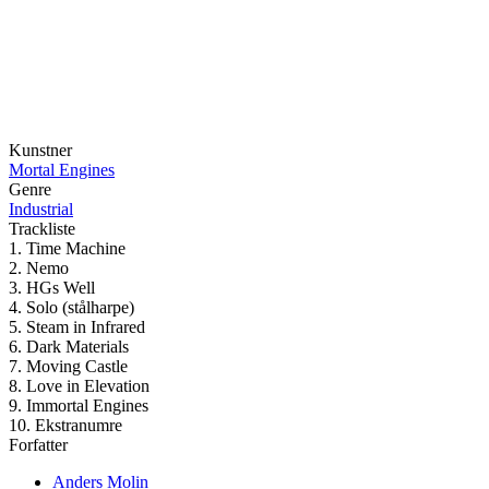
Kunstner
Mortal Engines
Genre
Industrial
Trackliste
1. Time Machine
2. Nemo
3. HGs Well
4. Solo (stålharpe)
5. Steam in Infrared
6. Dark Materials
7. Moving Castle
8. Love in Elevation
9. Immortal Engines
10. Ekstranumre
Forfatter
Anders Molin