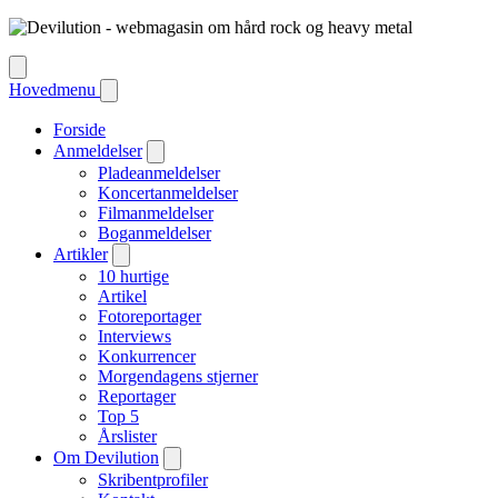
Hovedmenu
Forside
Anmeldelser
Pladeanmeldelser
Koncertanmeldelser
Filmanmeldelser
Boganmeldelser
Artikler
10 hurtige
Artikel
Fotoreportager
Interviews
Konkurrencer
Morgendagens stjerner
Reportager
Top 5
Årslister
Om Devilution
Skribentprofiler