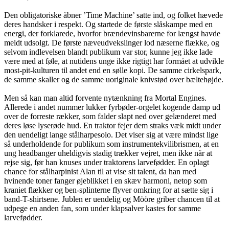
Den obligatoriske åbner ’Time Machine’ satte ind, og folket hævede
deres handsker i respekt. Og startede de første slåskampe med en
energi, der forklarede, hvorfor brændevinsbarerne for længst havde
meldt udsolgt. De første næveudvekslinger lod næserne flække, og
selvom indlevelsen blandt publikum var stor, kunne jeg ikke lade
være med at føle, at nutidens unge ikke rigtigt har formået at udvikle
most-pit-kulturen til andet end en sølle kopi. De samme cirkelspark,
de samme skaller og de samme uoriginale knivstød over bæltehøjde.
Men så kan man altid forvente nytænkning fra Mortal Engines.
Allerede i andet nummer lukker fyrbøder-orgelet kogende damp ud
over de forreste rækker, som falder slapt ned over gelænderet med
deres løse lyserøde hud. En traktor fejer dem straks væk midt under
den uendeligt lange stålharpesolo. Det viser sig at være mindst lige
så underholdende for publikum som instrumentekvilibrismen, at en
ung headbanger uheldigvis stadig trækker vejret, men ikke når at
rejse sig, før han knuses under traktorens larvefødder. En oplagt
chance for stålharpinist Alan til at vise sit talent, da han med
hvinende toner fanger øjeblikket i en skæv harmoni, netop som
kraniet flækker og ben-splinterne flyver omkring for at sætte sig i
band-T-shirtsene. Jublen er uendelig og Mööre griber chancen til at
udpege en anden fan, som under klapsalver kastes for samme
larvefødder.