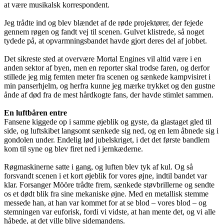
at være musikalsk korrespondent.
Jeg trådte ind og blev blændet af de røde projektører, der fejede
gennem røgen og fandt vej til scenen. Gulvet klistrede, så noget
tydede på, at opvarmningsbandet havde gjort deres del af jobbet.
Det sikreste sted at overvære Mortal Engines vil altid være i en
anden sektor af byen, men en reporter skal trodse faren, og derfor
stillede jeg mig femten meter fra scenen og sænkede kampvisiret i
min panserhjelm, og herfra kunne jeg mærke trykket og den gustne
ånde af død fra de mest hårdkogte fans, der havde stimlet sammen.
En luftbåren entre
Fansene kiggede op i samme øjeblik og gyste, da glastaget gled til
side, og luftskibet langsomt sænkede sig ned, og en lem åbnede sig i
gondolen under. Endelig lød jubelskriget, i det det første bandlem
kom til syne og blev firet ned i jernkæderne.
Røgmaskinerne satte i gang, og luften blev tyk af kul. Og så
forsvandt scenen i et kort øjeblik for vores øjne, indtil bandet var
klar. Forsanger Mööre trådte frem, sænkede støvbrillerne og sendte
os et dødt blik fra sine mekaniske øjne. Med en metallisk stemme
messede han, at han var kommet for at se blod – vores blod – og
stemningen var euforisk, fordi vi vidste, at han mente det, og vi alle
håbede, at det ville blive sidemandens.