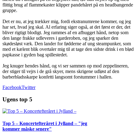
flittig brug af flammekaster klipper pandehåret på en headbangende
gruppe.
Det er nu, at jeg trækker mig, fordi ekstranumrene kommer, og jeg
har set, hvad jeg skal. Al erfaring siger også, at det først er der, det
bliver rigtigt blodigt. Jeg rammes af en afhugget hånd, netop som
den lange frakke udleveres i garderoben, og jeg sparker den
skødesløst væk. Den lander for fødderne af ung steampunker, som
med et kælent blik overtaler mig til at tage den sidste drink i en blød
papkasse i gyden bag spillestedet.
Jeg knuger hendes hånd, og vi ser sammen op mod zeppelineren,
der stiger til vejrs i de grå skyer, mens skrigene udløst af den
barberbladsskarpe konfetti langsomt forstummer i hallen.
Facebook
Twitter
Ugens top 5
Top 5 – Koncertefteråret i Jylland – "jeg
kommer måske senere"