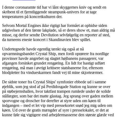
I denne coronaramte tid har vi lånt skyggernes kniv og sendt en
skribent til et fjerntliggende steampunk-univers for at tage
temperaturen på koncertkulturen der.
Selvom Mortal Engines ikke rigtigt har formået at ophidse siden
udgivelsen af den første lakplade, så er deres show et, man aldrig må
misse, og derfor sendte Devilution selvfølgelig en reporter af sted,
da turneens eneste koncert i Skandinavien blev spillet.
Undertegnede havde egentlig tænkt sig også at nå
opvarmningsbandet Crystal Ship, men fordi oprørere fra nordlige
provinser havde angrebet og slagtet højbanens passagerer, var
afgangen forsinket grundet rengøring. En lidt for hastigt udført
rengøring, må man i øvrigt kritisere statsbanerne for, eftersom
blodpletter fra vindueskarmen fandt vej til mine skjorteærmer.
De sidste toner fra Crystal Ships' symfonier ebbede ud i samme
øjeblik, som jeg stod af på Perdidosgade Station og kunne se over
på støbejernshallen, hvor taktfast trampen rumlede under de solide
stållægter, som bar det matte glastag. Jeg sprang over gaden mellem
sporvogne og droscher for derefter at styre uden om køen til
indgangen – med et let vip med pressekortet snød jeg mig uden om
køen. Ud over de gratis mængder af syre i presselokalet, er det at
kunne føle sig vigtigere end arbejdermasserne den største glæde ved