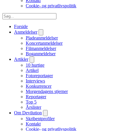
Kontakt
Cookie- og privatlivspolitik
Forside
Anmeldelser
Pladeanmeldelser
Koncertanmeldelser
Filmanmeldelser
Boganmeldelser
Artikler
10 hurtige
Artikel
Fotoreportager
Interviews
Konkurrencer
Morgendagens stjerner
Reportager
Top 5
Årslister
Om Devilution
Skribentprofiler
Kontakt
Cookie- og privatlivspolitik