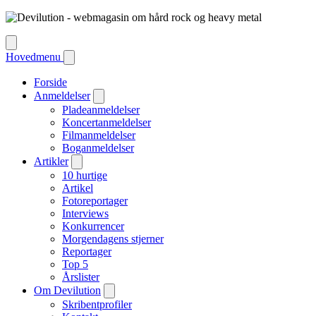
Hovedmenu
Forside
Anmeldelser
Pladeanmeldelser
Koncertanmeldelser
Filmanmeldelser
Boganmeldelser
Artikler
10 hurtige
Artikel
Fotoreportager
Interviews
Konkurrencer
Morgendagens stjerner
Reportager
Top 5
Årslister
Om Devilution
Skribentprofiler