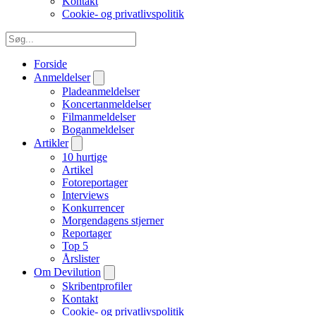
Kontakt
Cookie- og privatlivspolitik
Forside
Anmeldelser
Pladeanmeldelser
Koncertanmeldelser
Filmanmeldelser
Boganmeldelser
Artikler
10 hurtige
Artikel
Fotoreportager
Interviews
Konkurrencer
Morgendagens stjerner
Reportager
Top 5
Årslister
Om Devilution
Skribentprofiler
Kontakt
Cookie- og privatlivspolitik