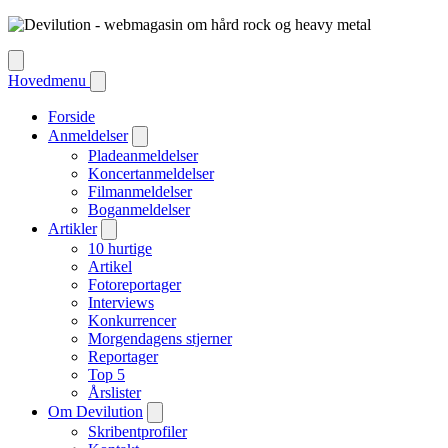
Hovedmenu
Forside
Anmeldelser
Pladeanmeldelser
Koncertanmeldelser
Filmanmeldelser
Boganmeldelser
Artikler
10 hurtige
Artikel
Fotoreportager
Interviews
Konkurrencer
Morgendagens stjerner
Reportager
Top 5
Årslister
Om Devilution
Skribentprofiler