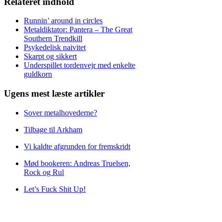
Relateret indhold
Runnin’ around in circles
Metaldiktator: Pantera – The Great
Southern Trendkill
Psykedelisk naivitet
Skarpt og sikkert
Underspillet tordenvejr med enkelte
guldkorn
Ugens mest læste artikler
Sover metalhovederne?
Tilbage til Arkham
Vi kaldte afgrunden for fremskridt
Mød bookeren: Andreas Truelsen,
Rock og Rul
Let’s Fuck Shit Up!