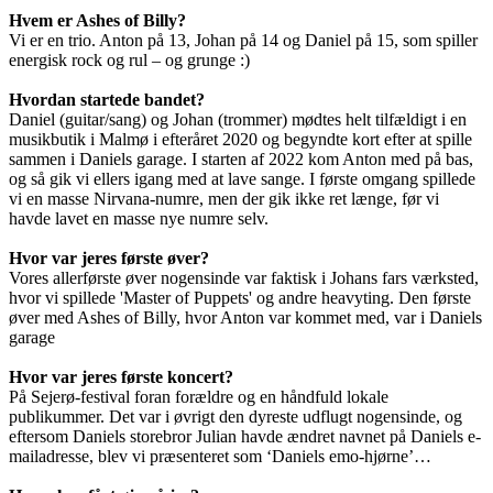
Hvem er Ashes of Billy?
Vi er en trio. Anton på 13, Johan på 14 og Daniel på 15, som spiller
energisk rock og rul – og grunge :)
Hvordan startede bandet?
Daniel (guitar/sang) og Johan (trommer) mødtes helt tilfældigt i en
musikbutik i Malmø i efteråret 2020 og begyndte kort efter at spille
sammen i Daniels garage. I starten af 2022 kom Anton med på bas,
og så gik vi ellers igang med at lave sange. I første omgang spillede
vi en masse Nirvana-numre, men der gik ikke ret længe, før vi
havde lavet en masse nye numre selv.
Hvor var jeres første øver?
Vores allerførste øver nogensinde var faktisk i Johans fars værksted,
hvor vi spillede 'Master of Puppets' og andre heavyting. Den første
øver med Ashes of Billy, hvor Anton var kommet med, var i Daniels
garage
Hvor var jeres første koncert?
På Sejerø-festival foran forældre og en håndfuld lokale
publikummer. Det var i øvrigt den dyreste udflugt nogensinde, og
eftersom Daniels storebror Julian havde ændret navnet på Daniels e-
mailadresse, blev vi præsenteret som ‘Daniels emo-hjørne’…