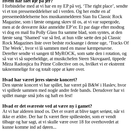
Hvem har fået øje på jer?
I forbindelse med at vi har en ny EP på vej, ‘The right place’, sendte
vi et ton pressemeddelelser ud i verden. Og her endte en af
pressemeddelelserne hos musikanmelderen Sian fra Classic Rock
Magazine, som i første omgang skrev til os, at vi var supergode,
men at de desværre ikke anmeldte EP’er. Et par dage efter modtog
vi dog en mail fra Polly Glass fra samme blad, som syntes, at den
første sang ‘Shamed’ var så fed, at hun ville sætte den på Classic
Rock Magazines liste over bedste rocksange i denne uge, ‘Tracks Of
The Week’, hvor vi lå sammen med en masse kæmpenavne.
Derefter sendte vi sangen til MyROCK, som satte den i rotation, og
så var vi så superheldige, at musikchefen Steen Skovgaard, tippede
Mirza Radonjica fra Prime Collective om os, hvilket vi er ekstremt
taknemmelige for og totalt oppe at køre over.
Hvad har været jeres største koncert?
Den største koncert vi har spillet, har været på B&W i Haslev, hvor
vi spillede sammen med nogle andre fede bands. Derudover har vi
spillet mange små jobs og haft en fest!
Hvad er det sværeste ved at være ny i gamet?
At vi har alderen imod os. Det er svært at blive taget seriøst, når vi
ikke er ældre. Der har fx været flere spillesteder, som er vendt
tilbage og har sagt, at vi skulle være over 18 for overhovedet at
kunne komme ind ad døren...