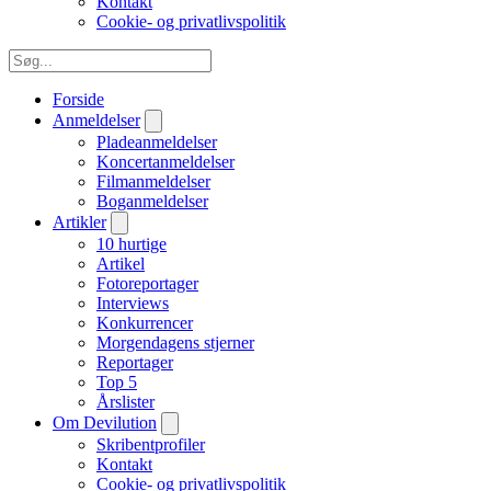
Kontakt
Cookie- og privatlivspolitik
Forside
Anmeldelser
Pladeanmeldelser
Koncertanmeldelser
Filmanmeldelser
Boganmeldelser
Artikler
10 hurtige
Artikel
Fotoreportager
Interviews
Konkurrencer
Morgendagens stjerner
Reportager
Top 5
Årslister
Om Devilution
Skribentprofiler
Kontakt
Cookie- og privatlivspolitik