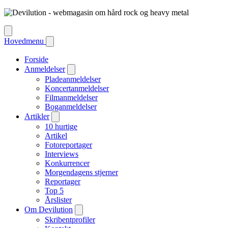
Hovedmenu
Forside
Anmeldelser
Pladeanmeldelser
Koncertanmeldelser
Filmanmeldelser
Boganmeldelser
Artikler
10 hurtige
Artikel
Fotoreportager
Interviews
Konkurrencer
Morgendagens stjerner
Reportager
Top 5
Årslister
Om Devilution
Skribentprofiler