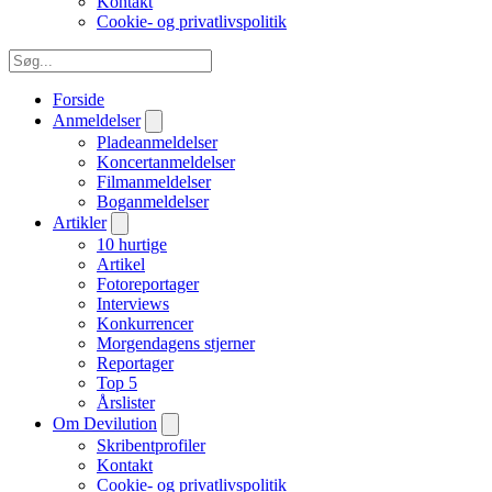
Kontakt
Cookie- og privatlivspolitik
Forside
Anmeldelser
Pladeanmeldelser
Koncertanmeldelser
Filmanmeldelser
Boganmeldelser
Artikler
10 hurtige
Artikel
Fotoreportager
Interviews
Konkurrencer
Morgendagens stjerner
Reportager
Top 5
Årslister
Om Devilution
Skribentprofiler
Kontakt
Cookie- og privatlivspolitik