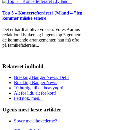
Top 5 – Koncertefteråret i Jylland – "jeg
kommer måske senere"
Det er hårdt at blive voksen. Vores Aarhus-
redaktion klynker sig i ugens top 5 gennem
de kommende arrangementer, han må ofre
på familiefaderens
...
Relateret indhold
Breaking Banger News, Del I
Breaking Banger News
10 hurtige til en heavynørd
Alt for lidt, alt for kort!
Fed nok, men...
Ugens mest læste artikler
Sover metalhovederne?