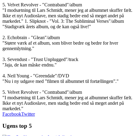
5. Velvet Revolver - "Contraband"/album
"I modsætning til Lars Schmidt, mener jeg at albummet skuffer fælt.
Ikke et nyt Audioslave, men stadig bedre end så meget andet på
markedet." 1. Slipknot - "Vol. 3: The Subliminal Verses"/album
"Stadigvæk årets album, og de kan også live!"
2. Echobrain - "Glean"/album
"Større værk af et album, som bliver bedre og bedre for hver
gennemlytning."
3. Sevendust - "Trust Unplugged"/track
"Jaja, de kan måske endnu."
4. Neil Young - "Greendale"/DVD
"Nu i ny udgave med ”filmen til albummet til fortællingen”."
5. Velvet Revolver - "Contraband"/album
"I modsætning til Lars Schmidt, mener jeg at albummet skuffer fælt.
Ikke et nyt Audioslave, men stadig bedre end så meget andet på
markedet."
Facebook
Twitter
Ugens top 5