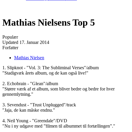
Mathias Nielsens Top 5
Populær
Updated
17. Januar 2014
Forfatter
Mathias Nielsen
1. Slipknot - "Vol. 3: The Subliminal Verses"/album
"Stadigvæk årets album, og de kan også live!"
2. Echobrain - "Glean"/album
"Større værk af et album, som bliver bedre og bedre for hver
gennemlytning."
3. Sevendust - "Trust Unplugged"/track
"Jaja, de kan måske endnu."
4. Neil Young - "Greendale"/DVD
"Nu i ny udgave med ”filmen til albummet til fortællingen”."