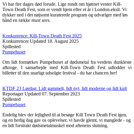
Vi har fire dages død forude. Lige rundt om hjørnet venter Kill-
Town Death Fest, som er vendt hjem efter et år i London-eksil. Vi
dykker ned i det nøjsomt kuraterede program og udvælger med løs
hånd en række
must sees
.
Konkurrence: Kill-Town Death Fest 2025
Konkurrencer
Updated
18. August 2025
Spillested
Pumpehuset
Om lidt formørkes Pumpehuset af dødsmetal fra verdens dunkleste
afkroge. I samarbejde med Kill-Town Death Fest udlodder vi
billetter til den snarligt udsolgte festival - du har chancen her!
KTDF 23 Lørdag: Lidt gammelt, lidt nyt, lidt moderne og lidt kult
Reportager
Updated
07. September 2023
Spillested
Pumpehuset
Endelig blev der lejlighed til at besøge Kill Town Death Fest igen,
og en herlig dag gav os oplevelser, vi havde glemt, vi manglede - og
en lidt forstrakt dødsmetalmuskel mod aftenens slutning.