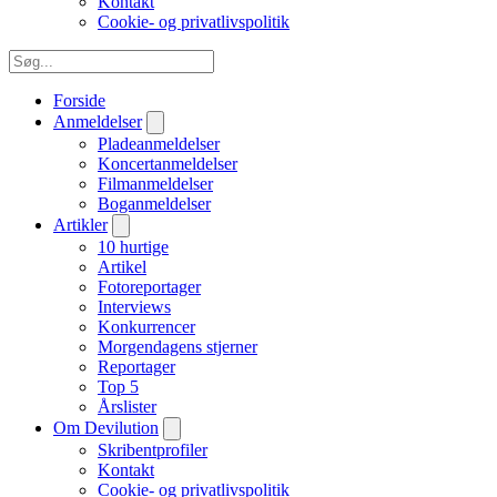
Kontakt
Cookie- og privatlivspolitik
Forside
Anmeldelser
Pladeanmeldelser
Koncertanmeldelser
Filmanmeldelser
Boganmeldelser
Artikler
10 hurtige
Artikel
Fotoreportager
Interviews
Konkurrencer
Morgendagens stjerner
Reportager
Top 5
Årslister
Om Devilution
Skribentprofiler
Kontakt
Cookie- og privatlivspolitik