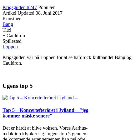
Krigsguden #247
Populær
Artikel
Updated
08. Juni 2017
Kunstner
Bang
Titel
+ Cauldron
Spillested
Loppen
Krigsguden var på Loppen for at se hardrock-kultbandet Bang og
Cauldron.
Ugens top 5
Top 5 – Koncertefteråret i Jylland – "jeg
kommer måske senere"
Det er hårdt at blive voksen. Vores Aarhus-
redaktion klynker sig i ugens top 5 gennem
de kommende arrangementer, han må ofre