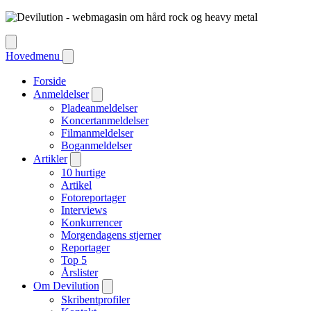
Hovedmenu
Forside
Anmeldelser
Pladeanmeldelser
Koncertanmeldelser
Filmanmeldelser
Boganmeldelser
Artikler
10 hurtige
Artikel
Fotoreportager
Interviews
Konkurrencer
Morgendagens stjerner
Reportager
Top 5
Årslister
Om Devilution
Skribentprofiler