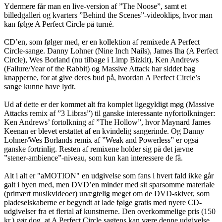
Ydermere får man en live-version af ”The Noose”, samt et
billedgalleri og kvarters ”Behind the Scenes”-videoklips, hvor man
kan følge A Perfect Circle på turné.
CD’en, som følger med, er en kollektion af remixede A Perfect
Circle-sange. Danny Lohner (Nine Inch Nails), James Iha (A Perfect
Circle), Wes Borland (nu tilbage i Limp Bizkit), Ken Andrews
(Failure/Year of the Rabbit) og Massive Attack har siddet bag
knapperne, for at give deres bud på, hvordan A Perfect Circle’s
sange kunne have lydt.
Ud af dette er der kommet alt fra komplet ligegyldigt møg (Massive
Attacks remix af ”3 Libras”) til ganske interessante nyfortolkninger:
Ken Andrews’ fortolkning af ”The Hollow”, hvor Maynard James
Keenan er blevet erstattet af en kvindelig sangerinde. Og Danny
Lohner/Wes Borlands remix af ”Weak and Powerless” er også
ganske fortrinlig. Resten af remixene holder sig på det jævne
”stener-ambience”-niveau, som kun kan interessere de få.
Alt i alt er "aMOTION" en udgivelse som fans i hvert fald ikke går
galt i byen med, men DVD’en minder med sit sparsomme materiale
(primært musikvideoer) unægtelig meget om de DVD-skiver, som
pladeselskaberne er begyndt at lade følge gratis med nyere CD-
udgivelser fra et flertal af kunstnerne. Den overkommelige pris (150
kr.) gør dog, at A Perfect Circle sagtens kan være denne udgivelse