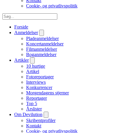
Kontakt
Cookie- og privatlivspolitik
Forside
Anmeldelser
Pladeanmeldelser
Koncertanmeldelser
Filmanmeldelser
Boganmeldelser
Artikler
10 hurtige
Artikel
Fotoreportager
Interviews
Konkurrencer
Morgendagens stjerner
Reportager
Top 5
Årslister
Om Devilution
Skribentprofiler
Kontakt
Cookie- og privatlivspolitik