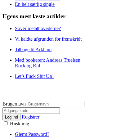
En helt særlig single
Ugens mest læste artikler
Sover metalhovederne?
Vi kaldte afgrunden for fremskridt
Tilbage til Arkham
Mød bookeren: Andreas Truelsen,
Rock og Rul
Let’s Fuck Shit Up!
Brugernavn
Registrer
Log ind
Husk mig
Glemt Password?