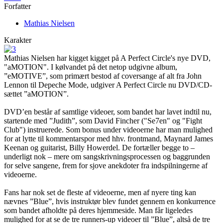
Forfatter
Mathias Nielsen
Karakter
Mathias Nielsen har kigget kigget på A Perfect Circle's nye DVD,
"aMOTION". I kølvandet på det netop udgivne album,
”eMOTIVE”, som primært bestod af coversange af alt fra John
Lennon til Depeche Mode, udgiver A Perfect Circle nu DVD/CD-
sættet ”aMOTION”.
DVD’en består af samtlige videoer, som bandet har lavet indtil nu,
startende med ”Judith”, som David Fincher ("Se7en" og "Fight
Club") instruerede. Som bonus under videoerne har man mulighed
for at lytte til kommentarspor med hhv. frontmand, Maynard James
Keenan og guitarist, Billy Howerdel. De fortæller begge to –
underligt nok – mere om sangskrivningsprocessen og baggrunden
for selve sangene, frem for sjove anekdoter fra indspilningerne af
videoerne.
Fans har nok set de fleste af videoerne, men af nyere ting kan
nævnes ”Blue”, hvis instruktør blev fundet gennem en konkurrence
som bandet afholdte på deres hjemmeside. Man får ligeledes
mulighed for at se de tre runners-up videoer til ”Blue”, altså de tre