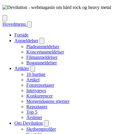
Hovedmenu
Forside
Anmeldelser
Pladeanmeldelser
Koncertanmeldelser
Filmanmeldelser
Boganmeldelser
Artikler
10 hurtige
Artikel
Fotoreportager
Interviews
Konkurrencer
Morgendagens stjerner
Reportager
Top 5
Årslister
Om Devilution
Skribentprofiler