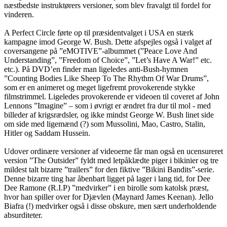
næstbedste instruktørers versioner, som blev fravalgt til fordel for
vinderen.
A Perfect Circle førte op til præsidentvalget i USA en stærk
kampagne imod George W. Bush. Dette afspejles også i valget af
coversangene på ”eMOTIVE”-albummet (”Peace Love And
Understanding”, ”Freedom of Choice”, ”Let’s Have A War!” etc.
etc.). På DVD’en finder man ligeledes anti-Bush-hymnen
”Counting Bodies Like Sheep To The Rhythm Of War Drums”,
som er en animeret og meget ligefremt provokerende stykke
filmstrimmel. Ligeledes provokerende er videoen til coveret af John
Lennons ”Imagine” – som i øvrigt er ændret fra dur til mol - med
billeder af krigsrædsler, og ikke mindst George W. Bush linet side
om side med ligemænd (?) som Mussolini, Mao, Castro, Stalin,
Hitler og Saddam Hussein.
Udover ordinære versioner af videoerne får man også en ucensureret
version ”The Outsider” fyldt med letpåklædte piger i bikinier og tre
mildest talt bizarre ”trailers” for den fiktive ”Bikini Bandits”-serie.
Denne bizarre ting har åbenbart ligget på lager i lang tid, for Dee
Dee Ramone (R.I.P) ”medvirker” i en birolle som katolsk præst,
hvor han spiller over for Djævlen (Maynard James Keenan). Jello
Biafra (!) medvirker også i disse obskure, men sært underholdende
absurditeter.