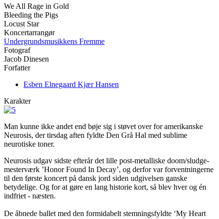
We All Rage in Gold
Bleeding the Pigs
Locust Star
Koncertarrangør
Undergrundsmusikkens Fremme
Fotograf
Jacob Dinesen
Forfatter
Esben Elnegaard Kjær Hansen
Karakter
Man kunne ikke andet end bøje sig i støvet over for amerikanske
Neurosis, der tirsdag aften fyldte Den Grå Hal med sublime
neurotiske toner.
Neurosis udgav sidste efterår det lille post-metalliske doom/sludge-
mesterværk ’Honor Found In Decay’, og derfor var forventningerne
til den første koncert på dansk jord siden udgivelsen ganske
betydelige. Og for at gøre en lang historie kort, så blev hver og én
indfriet - næsten.
De åbnede ballet med den formidabelt stemningsfyldte ‘My Heart