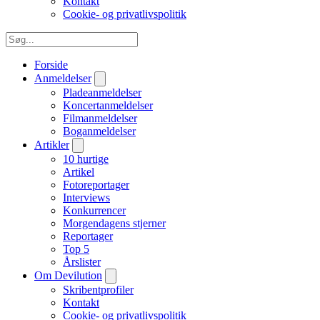
Kontakt
Cookie- og privatlivspolitik
Forside
Anmeldelser
Pladeanmeldelser
Koncertanmeldelser
Filmanmeldelser
Boganmeldelser
Artikler
10 hurtige
Artikel
Fotoreportager
Interviews
Konkurrencer
Morgendagens stjerner
Reportager
Top 5
Årslister
Om Devilution
Skribentprofiler
Kontakt
Cookie- og privatlivspolitik