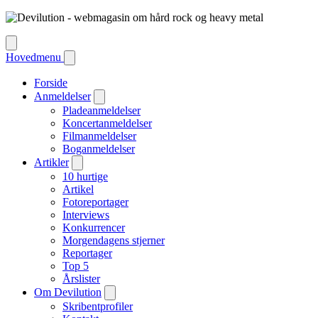
Hovedmenu
Forside
Anmeldelser
Pladeanmeldelser
Koncertanmeldelser
Filmanmeldelser
Boganmeldelser
Artikler
10 hurtige
Artikel
Fotoreportager
Interviews
Konkurrencer
Morgendagens stjerner
Reportager
Top 5
Årslister
Om Devilution
Skribentprofiler