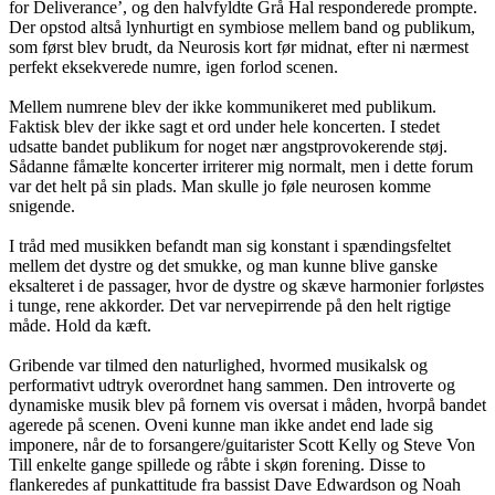
for Deliverance’, og den halvfyldte Grå Hal responderede prompte.
Der opstod altså lynhurtigt en symbiose mellem band og publikum,
som først blev brudt, da Neurosis kort før midnat, efter ni nærmest
perfekt eksekverede numre, igen forlod scenen.
Mellem numrene blev der ikke kommunikeret med publikum.
Faktisk blev der ikke sagt et ord under hele koncerten. I stedet
udsatte bandet publikum for noget nær angstprovokerende støj.
Sådanne fåmælte koncerter irriterer mig normalt, men i dette forum
var det helt på sin plads. Man skulle jo føle neurosen komme
snigende.
I tråd med musikken befandt man sig konstant i spændingsfeltet
mellem det dystre og det smukke, og man kunne blive ganske
eksalteret i de passager, hvor de dystre og skæve harmonier forløstes
i tunge, rene akkorder. Det var nervepirrende på den helt rigtige
måde. Hold da kæft.
Gribende var tilmed den naturlighed, hvormed musikalsk og
performativt udtryk overordnet hang sammen. Den introverte og
dynamiske musik blev på fornem vis oversat i måden, hvorpå bandet
agerede på scenen. Oveni kunne man ikke andet end lade sig
imponere, når de to forsangere/guitarister Scott Kelly og Steve Von
Till enkelte gange spillede og råbte i skøn forening. Disse to
flankeredes af punkattitude fra bassist Dave Edwardson og Noah