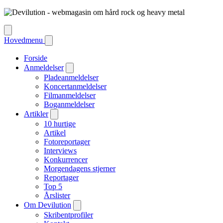
Hovedmenu
Forside
Anmeldelser
Pladeanmeldelser
Koncertanmeldelser
Filmanmeldelser
Boganmeldelser
Artikler
10 hurtige
Artikel
Fotoreportager
Interviews
Konkurrencer
Morgendagens stjerner
Reportager
Top 5
Årslister
Om Devilution
Skribentprofiler