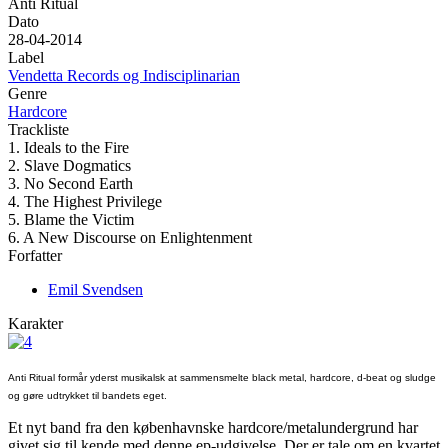
Anti Ritual
Dato
28-04-2014
Label
Vendetta Records og Indisciplinarian
Genre
Hardcore
Trackliste
1. Ideals to the Fire
2. Slave Dogmatics
3. No Second Earth
4. The Highest Privilege
5. Blame the Victim
6. A New Discourse on Enlightenment
Forfatter
Emil Svendsen
Karakter
Anti Ritual formår yderst musikalsk at sammensmelte black metal, hardcore, d-beat og sludge
og gøre udtrykket til bandets eget.
Et nyt band fra den københavnske hardcore/metalundergrund har
givet sig til kende med denne ep-udgivelse. Der er tale om en kvartet