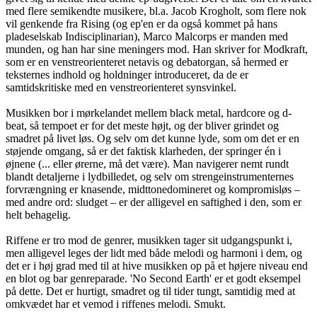
med flere semikendte musikere, bl.a. Jacob Krogholt, som flere nok
vil genkende fra Rising (og ep'en er da også kommet på hans
pladeselskab Indisciplinarian), Marco Malcorps er manden med
munden, og han har sine meningers mod. Han skriver for Modkraft,
som er en venstreorienteret netavis og debatorgan, så hermed er
teksternes indhold og holdninger introduceret, da de er
samtidskritiske med en venstreorienteret synsvinkel.
Musikken bor i mørkelandet mellem black metal, hardcore og d-
beat, så tempoet er for det meste højt, og der bliver grindet og
smadret på livet løs. Og selv om det kunne lyde, som om det er en
støjende omgang, så er det faktisk klarheden, der springer én i
øjnene (... eller ørerne, må det være). Man navigerer nemt rundt
blandt detaljerne i lydbilledet, og selv om strengeinstrumenternes
forvrængning er knasende, midttonedomineret og kompromisløs –
med andre ord: sludget – er der alligevel en saftighed i den, som er
helt behagelig.
Riffene er tro mod de genrer, musikken tager sit udgangspunkt i,
men alligevel leges der lidt med både melodi og harmoni i dem, og
det er i høj grad med til at hive musikken op på et højere niveau end
en blot og bar genreparade. 'No Second Earth' er et godt eksempel
på dette. Det er hurtigt, smadret og til tider tungt, samtidig med at
omkvædet har et vemod i riffenes melodi. Smukt.