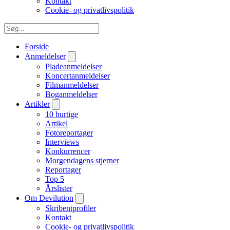
Kontakt
Cookie- og privatlivspolitik
Forside
Anmeldelser
Pladeanmeldelser
Koncertanmeldelser
Filmanmeldelser
Boganmeldelser
Artikler
10 hurtige
Artikel
Fotoreportager
Interviews
Konkurrencer
Morgendagens stjerner
Reportager
Top 5
Årslister
Om Devilution
Skribentprofiler
Kontakt
Cookie- og privatlivspolitik