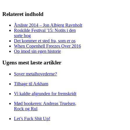
Relateret indhold
Årsliste 2014 – Jon Albjerg Ravnholt
Roskilde Festival '15: Notits i den
sorte bog
Det kommer et sted fra, som er os
When Copenhell Freezes Over 2016
Op imod sin egen historie
Ugens mest læste artikler
Sover metalhovederne?
Tilbage til Arkham
Vi kaldte afgrunden for fremskridt
Mød bookeren: Andreas Truelsen,
Rock og Rul
Let’s Fuck Shit Up!