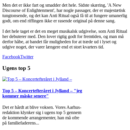
Men det er ikke fart og smadder det hele. Sidste skæring, 'A New
Discourse of Enlightenment', har nogle passager, der er majestætisk
tungtonsende, og det kan Anti Ritual også få til at fungere umanerlig
godt, om end riffingen ikke er rasende original på denne sang.
I det hele taget er det en meget musikalsk udgivelse, som Anti Ritual
her debuterer med. Den lover rigtig godt for fremtiden, og man må
derfor håbe, at bandet får muligheden for at træde ud i lyset og
udgive noget, der varer længere end et stort kvarters tid.
Facebook
Twitter
Ugens top 5
Top 5 – Koncertefteråret i Jylland – "jeg
kommer måske senere"
Det er hårdt at blive voksen. Vores Aarhus-
redaktion klynker sig i ugens top 5 gennem
de kommende arrangementer, han må ofre
på familiefaderens
...