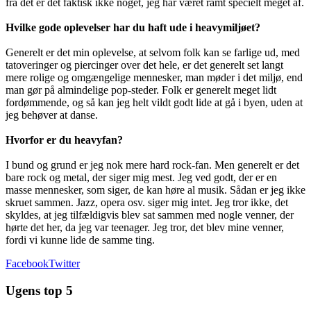
fra det er det faktisk ikke noget, jeg har været ramt specielt meget af.
Hvilke gode oplevelser har du haft ude i heavymiljøet?
Generelt er det min oplevelse, at selvom folk kan se farlige ud, med
tatoveringer og piercinger over det hele, er det generelt set langt
mere rolige og omgængelige mennesker, man møder i det miljø, end
man gør på almindelige pop-steder. Folk er generelt meget lidt
fordømmende, og så kan jeg helt vildt godt lide at gå i byen, uden at
jeg behøver at danse.
Hvorfor er du heavyfan?
I bund og grund er jeg nok mere hard rock-fan. Men generelt er det
bare rock og metal, der siger mig mest. Jeg ved godt, der er en
masse mennesker, som siger, de kan høre al musik. Sådan er jeg ikke
skruet sammen. Jazz, opera osv. siger mig intet. Jeg tror ikke, det
skyldes, at jeg tilfældigvis blev sat sammen med nogle venner, der
hørte det her, da jeg var teenager. Jeg tror, det blev mine venner,
fordi vi kunne lide de samme ting.
Facebook
Twitter
Ugens top 5