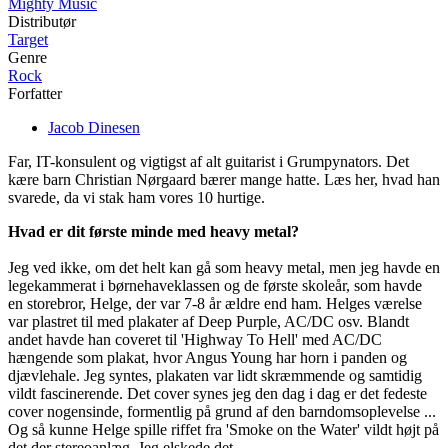
Mighty Music
Distributør
Target
Genre
Rock
Forfatter
Jacob Dinesen
Far, IT-konsulent og vigtigst af alt guitarist i Grumpynators. Det
kære barn Christian Nørgaard bærer mange hatte. Læs her, hvad han
svarede, da vi stak ham vores 10 hurtige.
Hvad er dit første minde med heavy metal?
Jeg ved ikke, om det helt kan gå som heavy metal, men jeg havde en
legekammerat i børnehaveklassen og de første skoleår, som havde
en storebror, Helge, der var 7-8 år ældre end ham. Helges værelse
var plastret til med plakater af Deep Purple, AC/DC osv. Blandt
andet havde han coveret til 'Highway To Hell' med AC/DC
hængende som plakat, hvor Angus Young har horn i panden og
djævlehale. Jeg syntes, plakaten var lidt skræmmende og samtidig
vildt fascinerende. Det cover synes jeg den dag i dag er det fedeste
cover nogensinde, formentlig på grund af den barndomsoplevelse ...
Og så kunne Helge spille riffet fra 'Smoke on the Water' vildt højt på
det der stereoanlæg. Jeg elskede det.