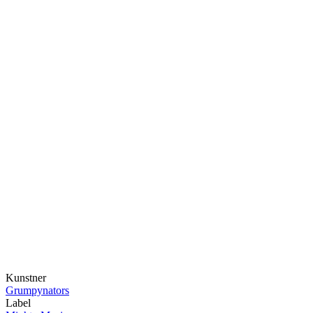
Kunstner
Grumpynators
Label