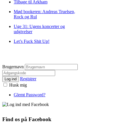
Tilbage til Arkham
Mød bookeren: Andreas Truelsen,
Rock og Rul
Uge 31: Ugens koncerter og
udgivelser
Let’s Fuck Shit Up!
Brugernavn
Registrer
Log ind
Husk mig
Glemt Password?
Find os på Facebook