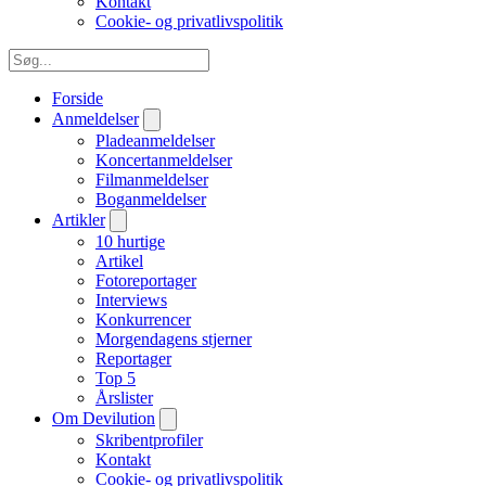
Kontakt
Cookie- og privatlivspolitik
Forside
Anmeldelser
Pladeanmeldelser
Koncertanmeldelser
Filmanmeldelser
Boganmeldelser
Artikler
10 hurtige
Artikel
Fotoreportager
Interviews
Konkurrencer
Morgendagens stjerner
Reportager
Top 5
Årslister
Om Devilution
Skribentprofiler
Kontakt
Cookie- og privatlivspolitik