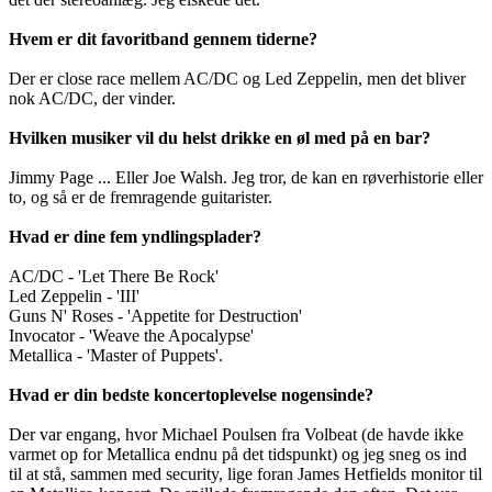
Hvem er dit favoritband gennem tiderne?
Der er close race mellem AC/DC og Led Zeppelin, men det bliver
nok AC/DC, der vinder.
Hvilken musiker vil du helst drikke en øl med på en bar?
Jimmy Page ... Eller Joe Walsh. Jeg tror, de kan en røverhistorie eller
to, og så er de fremragende guitarister.
Hvad er dine fem yndlingsplader?
AC/DC - 'Let There Be Rock'
Led Zeppelin - 'III'
Guns N' Roses - 'Appetite for Destruction'
Invocator - 'Weave the Apocalypse'
Metallica - 'Master of Puppets'.
Hvad er din bedste koncertoplevelse nogensinde?
Der var engang, hvor Michael Poulsen fra Volbeat (de havde ikke
varmet op for Metallica endnu på det tidspunkt) og jeg sneg os ind
til at stå, sammen med security, lige foran James Hetfields monitor til