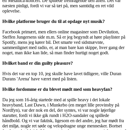
en Metallica-koncert. De spillede fremragende den aften. Det var
næsten pinligt, fordi vi var så tæt på, men samtidig en ret vild
oplevelse.
Hvilke platforme bruger du til at opdage nyt musik?
Facebook primært, men ellers online magasiner som Devilution,
Steffen Jungersens side m.m. Så er jeg begyndt at høre playlister på
Spotify, mens jeg kører bil. Det smarte ved sidstnævnte,
sammenlignet med radio, er, at man bare kan skippe, hver gang der
noget, man ikke kan lide, så man finder hurtigt noget godt.
Hvilket band er din guilty pleasure?
Hvis det var en top 10, jeg skulle have lavet tidligere, ville Duran
Durans 'Arena' have været med på listen.
Hvilke fordomme er du blevet mødt med som heavyfan?
Da jeg som 16-årig startede med at spille heavy i det lokale
heavyband, Last Dawn, i Munkebo (en meget lille provinsby på
Nordfyn), var der nok en del, der syntes, vi var nogle løjerlige
starutter, fordi vi ikke gik rundt i H2O-sandaler og spillede
håndbold. Og vi var faktisk, ligesom en del andre, jeg har mødt fra
det miljø, nogle ret søde og velopdragne unge mennesker. Bortset