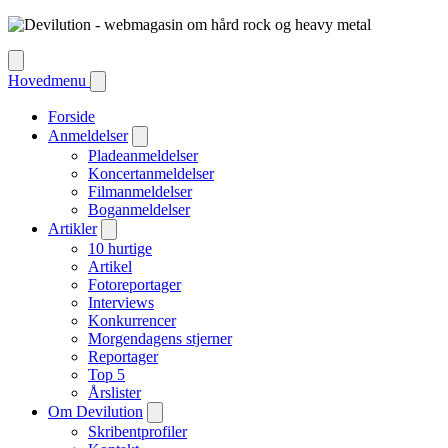
Hovedmenu
Forside
Anmeldelser
Pladeanmeldelser
Koncertanmeldelser
Filmanmeldelser
Boganmeldelser
Artikler
10 hurtige
Artikel
Fotoreportager
Interviews
Konkurrencer
Morgendagens stjerner
Reportager
Top 5
Årslister
Om Devilution
Skribentprofiler