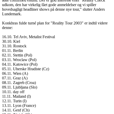
ikke confirmed endnu. Der er god interesse efter "Reality Check"
udkom, den har virkelig fået gode anmeldelser og vi spiller
hovedsagligt headliner shows på denne nye tour," slutter Anders
Lundemark.
Konkhras fulde turné plan for "Reality Tour 2003" er indtil videre
denne:
16.10. Tel Aviv, Metalist Festival
30.10. Kiel
31.10. Rostock
01.11. Berlin
02.11. Stettin (Pol)
03.11. Wroclaw (Pol)
04.11. Katowice (Pol)
05.11. Uherske Hradiste (Cz)
06.11. Wien (A)
07.11. Graz (A)
08.11. Zagreb (Croa)
09.11. Ljubljana (Slo)
10.11. day off
11.11. Mailand (I)
12.11. Turin (I)
13.11. Lyon (France)
14.11. Genf (Ch)