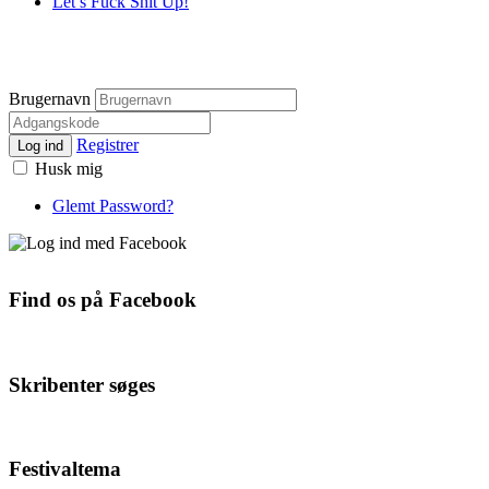
Let’s Fuck Shit Up!
Brugernavn
Registrer
Log ind
Husk mig
Glemt Password?
Find os på Facebook
Skribenter søges
Festivaltema