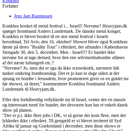
Konkhra
Forfatter
Jens Jam Rasmussen
Konkhra booket til metal festival i... Israel!! Nervøse? Heavyjam.dk
spørger frontmand Anders Lundemark. De danske metal konger,
Konkhra er blevet booket til en stor metal festival i Israels
hovedstad, Tel Aviv, den 16. oktober! Showet bliver også Konkhras
første på deres "Reality Tour" i efteråret, der afrundes i Københavns
Stengade 30, den 5. december. Men - Israel!!? Er bandet ikke
nervøse for at tage derned, hvor den ene selvmordsabombe afløses
af det næste luftangreb etc.?
"Nervøse? Jo, men det er sgu da ikke sceneskræk, nærmere lidt
tanker omkring bombeanslag. Det er jo kun to dage siden at der
sprang en bombe i Jerusalem, hvor promoteren giver os en guidet tur
før showet, så deeet," kommenterer Konkhra frontmand Anders
Lundemark til Heavyjam.dk.
Efter den forhåbentlig vellykkede tur til Israel, venter der en massiv
og interessant turné for bandet, der desværre kun har et enkelt dansk
show på planen.
"Der er p.t. ikke flere jobs i DK, vi så gerne der kom flere, men det
lykkedes ikke i efteråret. Til gengæld er vi blevet inviteret til Syd
Afrika til januar og Grækenland i december, men disse shows er