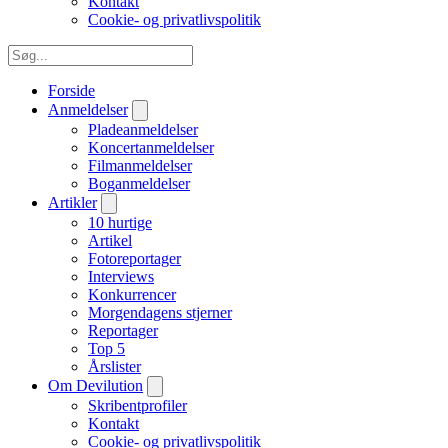
Kontakt
Cookie- og privatlivspolitik
Forside
Anmeldelser
Pladeanmeldelser
Koncertanmeldelser
Filmanmeldelser
Boganmeldelser
Artikler
10 hurtige
Artikel
Fotoreportager
Interviews
Konkurrencer
Morgendagens stjerner
Reportager
Top 5
Årslister
Om Devilution
Skribentprofiler
Kontakt
Cookie- og privatlivspolitik