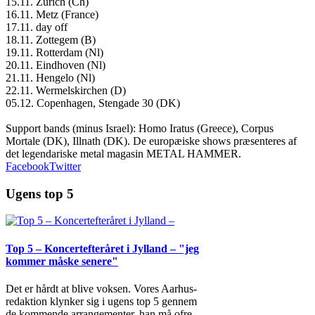
15.11. Zürich (Ch)
16.11. Metz (France)
17.11. day off
18.11. Zottegem (B)
19.11. Rotterdam (Nl)
20.11. Eindhoven (Nl)
21.11. Hengelo (Nl)
22.11. Wermelskirchen (D)
05.12. Copenhagen, Stengade 30 (DK)
Support bands (minus Israel): Homo Iratus (Greece), Corpus
Mortale (DK), Illnath (DK). De europæiske shows præsenteres af
det legendariske metal magasin METAL HAMMER.
Facebook
Twitter
Ugens top 5
Top 5 – Koncertefteråret i Jylland – "jeg
kommer måske senere"
Det er hårdt at blive voksen. Vores Aarhus-
redaktion klynker sig i ugens top 5 gennem
de kommende arrangementer, han må ofre