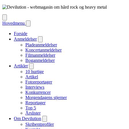
Hovedmenu
Forside
Anmeldelser
Pladeanmeldelser
Koncertanmeldelser
Filmanmeldelser
Boganmeldelser
Artikler
10 hurtige
Artikel
Fotoreportager
Interviews
Konkurrencer
Morgendagens stjerner
Reportager
Top 5
Årslister
Om Devilution
Skribentprofiler