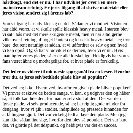
hårdkogt, end det er nu. I har udviklet jer over i en mere
mainstream retning. Er jeres tilgang til at skrive materiale eller
jeres vision ændret sig i årenes løb?
Vores tilgang har udviklet sig en del. Sådan er vi modnet. Visionen
har altid været, at vi skulle spille klassisk heavy metal. I starten blev
vi sat i bås med det mere skrigende metal, men vi har altid gerne
ville over i retning af noget Pantera og klassisk heavy metal. Jeg tror
bare, det rent naturligt er sådan, at vi udfordrer os selv og ser, hvad
vi kan opnå. Og så har vi udviklet os derhen, hvor vi er nu. Hvis
man hører vores plader, så er de alle forskellige. Heldigvis har vores
fans været åbne og modtagelige for, at hver plade er forskellig.
Det leder os videre til mit næste spørgsmål fra en læser. Hvorfor
tror du, at jeres selvbetitlede plade blev så populær?
Det ved jeg ikke. Hvem ved, hvorfor en given plade bliver populær?
Vi prøver at skrive de bedste sange, vi kan, og udgiver den og håber
så, at folk kan lide den, for man er selv stolt af den. Det var den
første plade, vi selv producerede, så jeg har rigtig gode minder fra
dengang, hvor vi gik i studiet, indspillede og pressede hinanden for
at få tingene gjort. Det var virkelig fedt at lave den plade. Men jeg
kan ikke sådan lige sige, hvorfor den blev så populær. Det var bare
det, vi gjorde på det tidspunkt, og heldigvis var det en succes.