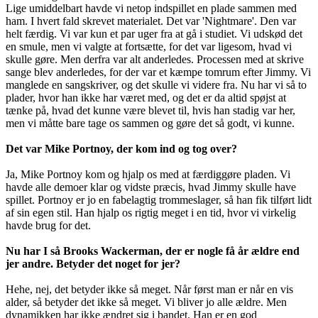
Lige umiddelbart havde vi netop indspillet en plade sammen med
ham. I hvert fald skrevet materialet. Det var 'Nightmare'. Den var
helt færdig. Vi var kun et par uger fra at gå i studiet. Vi udskød det
en smule, men vi valgte at fortsætte, for det var ligesom, hvad vi
skulle gøre. Men derfra var alt anderledes. Processen med at skrive
sange blev anderledes, for der var et kæmpe tomrum efter Jimmy. Vi
manglede en sangskriver, og det skulle vi videre fra. Nu har vi så to
plader, hvor han ikke har været med, og det er da altid spøjst at
tænke på, hvad det kunne være blevet til, hvis han stadig var her,
men vi måtte bare tage os sammen og gøre det så godt, vi kunne.
Det var Mike Portnoy, der kom ind og tog over?
Ja, Mike Portnoy kom og hjalp os med at færdiggøre pladen. Vi
havde alle demoer klar og vidste præcis, hvad Jimmy skulle have
spillet. Portnoy er jo en fabelagtig trommeslager, så han fik tilført lidt
af sin egen stil. Han hjalp os rigtig meget i en tid, hvor vi virkelig
havde brug for det.
Nu har I så Brooks Wackerman, der er nogle få år ældre end
jer andre. Betyder det noget for jer?
Hehe, nej, det betyder ikke så meget. Når først man er når en vis
alder, så betyder det ikke så meget. Vi bliver jo alle ældre. Men
dynamikken har ikke ændret sig i bandet. Han er en god