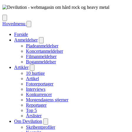
Hovedmenu
Forside
Anmeldelser
Pladeanmeldelser
Koncertanmeldelser
Filmanmeldelser
Boganmeldelser
Artikler
10 hurtige
Artikel
Fotoreportager
Interviews
Konkurrencer
Morgendagens stjerner
Reportager
Top 5
Årslister
Om Devilution
Skribentprofiler