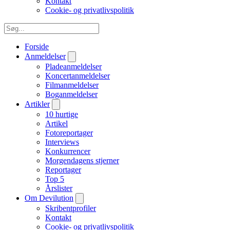
Kontakt
Cookie- og privatlivspolitik
Forside
Anmeldelser
Pladeanmeldelser
Koncertanmeldelser
Filmanmeldelser
Boganmeldelser
Artikler
10 hurtige
Artikel
Fotoreportager
Interviews
Konkurrencer
Morgendagens stjerner
Reportager
Top 5
Årslister
Om Devilution
Skribentprofiler
Kontakt
Cookie- og privatlivspolitik