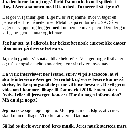
Ja, den turne kom jo også forbi Danmark, hvor I spillede i
Royal Arena sammen med Disturbed. Turnerer I så lige nu?
Det gør vi i januar igen. Lige nu er vi hjemme, hvor vi tager en
pause efter fire måneder med Metallica på en turné i USA. Så vi
tager en slapper og hygger med familien henover julen. Derefter går
vi i gang igen i januar og februar.
Jeg har set, at I allerede har bekræftet nogle europæiske datoer
til sommer på diverse festivaler.
Ja, de begynder så småt at blive bekræftet. Vi tager nogle festivaler
og måske også enkelte koncerter, hvor vi selv er hovednavn.
Da vi fik interviewet her i stand, skrev vi på Facebook, at vi
skulle interviewe Avenged Sevenfold, og vores læsere kunne så
skrive, hvilke spørgsmål de gerne vil have besvaret. De vil gerne
vide, om I kommer tilbage til Danmark i 2018. Enten på en
festival eller til jeres egen koncert. Har du noget information?
Må du sige noget?
Jeg må ikke sige noget lige nu. Men jeg kan da afsløre, at vi nok
skal komme tilbage. Vi elsker at være i Danmark.
Så lad os dreje over mod jeres musik. Jeres musik startede mere