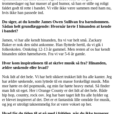
trommeslager og har masser af god humor, så han er stille og roligt
faldet godt til rette i bandet. Vi ville ikke være sammen med ham nu,
hvis ikke han passede ind.
Du siger, at du kendte James Owen Sullivan fra barndommen.
Sådan helt grundlæggende: Hvornår lærte I hinanden at kende
i bandet?
Jamen, vi har alle kendt hinanden, fra vi var helt små. Zackary
Baker er nok den sidst ankomne. Han flyttede hertil, da vi gik i
folkeskolen. Omkring 12-13 år gammel. Men resten af os har kendt
hinanden siden børnehaven. Fra vi var 5-6 år gamle.
Hvor kom inspirationen til at skrive musik så fra? Hinanden,
ældre søskende eller hvad?
Nok lidt af det hele. Vi har helt sikkert trukket lidt fra alle kanter. Jeg
har ældre søskende, som lyttede til en masse forskelligt musik. Min
mor hørte en del popmusik, og min far hørte heavy metal. Så finder
man lidt sit eget. Her i Orange County er det lidt af det hele. Både
hip hop, country, rock osv. Jeg har bare taget lidt fra alle hylder og
er blevet inspireret af det. Det er et fantastisk lille område for musik,
og jeg er utroligt taknemmelig for at være vokset op her.
Hvad får du tiden til at gå med i fritiden, når du ikke turnerer