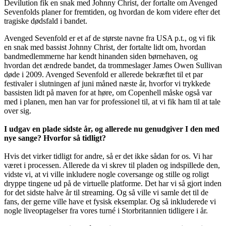
Devilution fik en snak med Johnny Christ, der fortalte om Avenged
Sevenfolds planer for fremtiden, og hvordan de kom videre efter det
tragiske dødsfald i bandet.
Avenged Sevenfold er et af de største navne fra USA p.t., og vi fik
en snak med bassist Johnny Christ, der fortalte lidt om, hvordan
bandmedlemmerne har kendt hinanden siden børnehaven, og
hvordan det ændrede bandet, da trommeslager James Owen Sullivan
døde i 2009. Avenged Sevenfold er allerede bekræftet til et par
festivaler i slutningen af juni måned næste år, hvorfor vi trykkede
bassisten lidt på maven for at høre, om Copenhell måske også var
med i planen, men han var for professionel til, at vi fik ham til at tale
over sig.
I udgav en plade sidste år, og allerede nu genudgiver I den med
nye sange? Hvorfor så tidligt?
Hvis det virker tidligt for andre, så er det ikke sådan for os. Vi har
været i processen. Allerede da vi skrev til pladen og indspillede den,
vidste vi, at vi ville inkludere nogle coversange og stille og roligt
dryppe tingene ud på de virtuelle platforme. Det har vi så gjort inden
for det sidste halve år til streaming. Og så ville vi samle det til de
fans, der gerne ville have et fysisk eksemplar. Og så inkluderede vi
nogle liveoptagelser fra vores turné i Storbritannien tidligere i år.