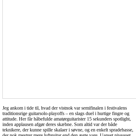
Jeg ankom i tide til, hvad der vistnok var semifinalen i festivalens
traditionsrige guitarsolo-playoffs – en slags duel i hurtige fingre og
attitude. Her får håbefulde amatørguitarister 15 sekunders spotlight,
inden applausen afgør deres skæbne. Som altid var der både
teknikere, der kunne spille skalaer i søvne, og en enkelt spradebasse,
der nok mestrer mere luftguitar end den ægte vare. Uanset niveauet