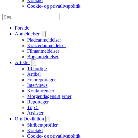
Kontakt
Cookie- og privatlivspolitik
Forside
Anmeldelser
Pladeanmeldelser
Koncertanmeldelser
Filmanmeldelser
Boganmeldelser
Artikler
10 hurtige
Artikel
Fotoreportager
Interviews
Konkurrencer
Morgendagens stjerner
Reportager
Top 5
Årslister
Om Devilution
Skribentprofiler
Kontakt
Cookie- og privatlivspolitik