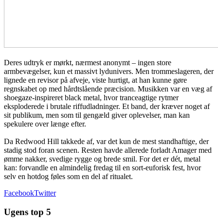
Deres udtryk er mørkt, nærmest anonymt – ingen store
armbevægelser, kun et massivt lydunivers. Men trommeslageren, der
lignede en revisor på afveje, viste hurtigt, at han kunne gøre
regnskabet op med hårdtslående præcision. Musikken var en væg af
shoegaze-inspireret black metal, hvor tranceagtige rytmer
eksploderede i brutale riffudladninger. Et band, der kræver noget af
sit publikum, men som til gengæld giver oplevelser, man kan
spekulere over længe efter.
Da Redwood Hill takkede af, var det kun de mest standhaftige, der
stadig stod foran scenen. Resten havde allerede forladt Amager med
ømme nakker, svedige rygge og brede smil. For det er dét, metal
kan: forvandle en almindelig fredag til en sort-euforisk fest, hvor
selv en hotdog føles som en del af ritualet.
Facebook
Twitter
Ugens top 5