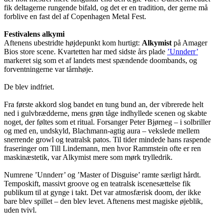
fik deltagerne rungende bifald, og det er en tradition, der gerne må
forblive en fast del af Copenhagen Metal Fest.
Festivalens alkymi
Aftenens ubestridte højdepunkt kom hurtigt:
Alkymist
på Amager
Bios store scene. Kvartetten har med sidste års plade
’Unnderr’
markeret sig som et af landets mest spændende doombands, og
forventningerne var tårnhøje.
De blev indfriet.
Fra første akkord slog bandet en tung bund an, der vibrerede helt
ned i gulvbrædderne, mens grøn tåge indhyllede scenen og skabte
noget, der føltes som et ritual. Forsanger Peter Bjørneg – i solbriller
og med en, undskyld, Blachmann-agtig aura – vekslede mellem
snerrende growl og teatralsk patos. Til tider mindede hans raspende
fraseringer om Till Lindemann, men hvor Rammstein ofte er ren
maskinæstetik, var Alkymist mere som mørk trylledrik.
Numrene ’Unnderr’ og ’Master of Disguise’ ramte særligt hårdt.
Temposkift, massivt groove og en teatralsk iscenesættelse fik
publikum til at gynge i takt. Det var atmosfærisk doom, der ikke
bare blev spillet – den blev levet. Aftenens mest magiske øjeblik,
uden tvivl.