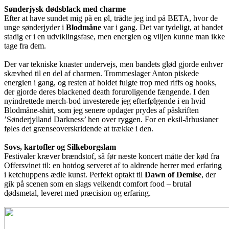
Sønderjysk dødsblack med charme
Efter at have sundet mig på en øl, trådte jeg ind på BETA, hvor de
unge sønderjyder i
Blodmåne
var i gang. Det var tydeligt, at bandet
stadig er i en udviklingsfase, men energien og viljen kunne man ikke
tage fra dem.
Der var tekniske knaster undervejs, men bandets glød gjorde enhver
skævhed til en del af charmen. Trommeslager Anton piskede
energien i gang, og resten af holdet fulgte trop med riffs og hooks,
der gjorde deres blackened death foruroligende fængende. I den
nyindrettede merch-bod investerede jeg efterfølgende i en hvid
Blodmåne-shirt, som jeg senere opdager prydes af påskriften
’Sønderjylland Darkness’ hen over ryggen. For en eksil-århusianer
føles det grænseoverskridende at trække i den.
Sovs, kartofler og Silkeborgslam
Festivaler kræver brændstof, så før næste koncert måtte der kød fra
Offersvinet til: en hotdog serveret af to aldrende herrer med erfaring
i ketchuppens ædle kunst. Perfekt optakt til
Dawn of Demise
, der
gik på scenen som en slags velkendt comfort food – brutal
dødsmetal, leveret med præcision og erfaring.