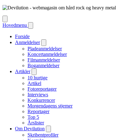
Hovedmenu
Forside
Anmeldelser
Pladeanmeldelser
Koncertanmeldelser
Filmanmeldelser
Boganmeldelser
Artikler
10 hurtige
Artikel
Fotoreportager
Interviews
Konkurrencer
Morgendagens stjerner
Reportager
Top 5
Årslister
Om Devilution
Skribentprofiler