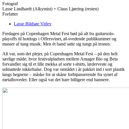
Fotograf
Lasse Lindhardt (Alkymist) + Claus Ljørring (resten)
Forfatter
Lasse Bildsøe Virlev
Fredagen på Copenhagen Metal Fest bød på alt fra guitarsolo-
playoffs til hotdogs i Offersvinet, øl-svedende publikummer og
masser af tung musik. Men ét band satte sig tungt på tronen.
Alt var, som det plejer, på Copenhagen Metal Fest – på den helt
særlige måde, hvor festivalpladsen mellem Amager Bio og Beta
forvandler sig til et lille mekka af sorte t-shirts, læderveste og
udmattede nikkehalse. Dog var området i år pakket ind i sort plastik
langs hegnene – måske for at skåne forbipasserende fra synet af
metalhoveder. Eller også var det bare billigere end bannere.