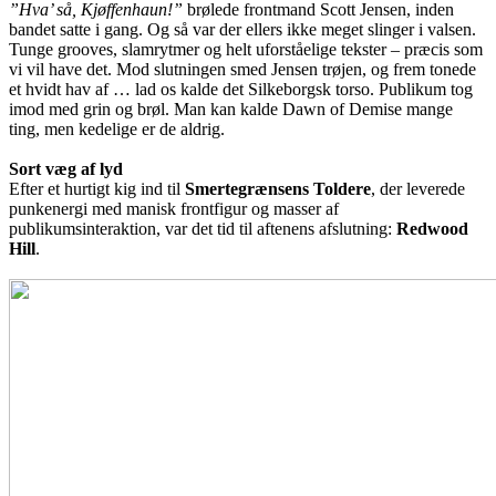
”Hva’ så, Kjøffenhaun!”
brølede frontmand Scott Jensen, inden
bandet satte i gang. Og så var der ellers ikke meget slinger i valsen.
Tunge grooves, slamrytmer og helt uforståelige tekster – præcis som
vi vil have det. Mod slutningen smed Jensen trøjen, og frem tonede
et hvidt hav af … lad os kalde det Silkeborgsk torso. Publikum tog
imod med grin og brøl. Man kan kalde Dawn of Demise mange
ting, men kedelige er de aldrig.
Sort væg af lyd
Efter et hurtigt kig ind til
Smertegrænsens Toldere
, der leverede
punkenergi med manisk frontfigur og masser af
publikumsinteraktion, var det tid til aftenens afslutning:
Redwood
Hill
.