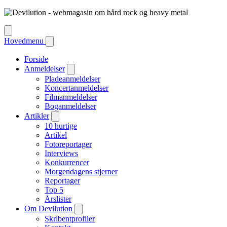
Hovedmenu
Forside
Anmeldelser
Pladeanmeldelser
Koncertanmeldelser
Filmanmeldelser
Boganmeldelser
Artikler
10 hurtige
Artikel
Fotoreportager
Interviews
Konkurrencer
Morgendagens stjerner
Reportager
Top 5
Årslister
Om Devilution
Skribentprofiler