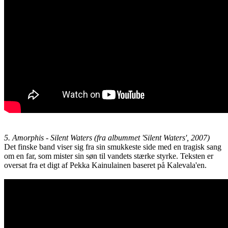
5. Amorphis - Silent Waters (fra albummet 'Silent Waters', 2007)
Det finske band viser sig fra sin smukkeste side med en tragisk sang
om en far, som mister sin søn til vandets stærke styrke. Teksten er
oversat fra et digt af Pekka Kainulainen baseret på Kalevala'en.