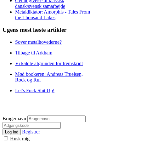
Genudgivelse af klassisk
dansk/svensk samarbejde
Metaldiktator: Amorphis - Tales From
the Thousand Lakes
Ugens mest læste artikler
Sover metalhovederne?
Tilbage til Arkham
Vi kaldte afgrunden for fremskridt
Mød bookeren: Andreas Truelsen,
Rock og Rul
Let’s Fuck Shit Up!
Brugernavn
Registrer
Log ind
Husk mig