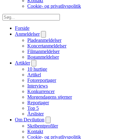
Kontakt
Cookie- og privatlivspolitik
Forside
Anmeldelser
Pladeanmeldelser
Koncertanmeldelser
Filmanmeldelser
Boganmeldelser
Artikler
10 hurtige
Artikel
Fotoreportager
Interviews
Konkurrencer
Morgendagens stjerner
Reportager
Top 5
Årslister
Om Devilution
Skribentprofiler
Kontakt
Cookie- og privatlivspolitik