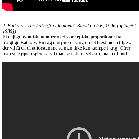
2. Bathory - The Lake (fra albummet 'Blood on Ice', 1996 [optaget i
1989])
Et dejligt hymnisk nummer med store episke proportioner fra
mægtige Bathory. En saga-inspireret sang om et bæst med et fjæs,
der vil få en til at forstumme så man ikke kan kæmpe i krig. Ofrer
man sine øjne i søen, så vil man se indefra selvom, man er blind.