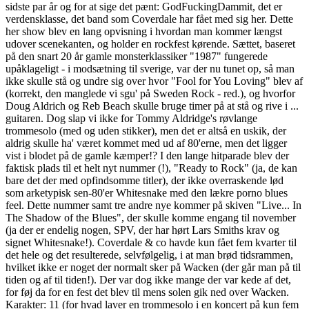
sidste par år og for at sige det pænt: GodFuckingDammit, det er
verdensklasse, det band som Coverdale har fået med sig her. Dette
her show blev en lang opvisning i hvordan man kommer længst
udover scenekanten, og holder en rockfest kørende. Sættet, baseret
på den snart 20 år gamle monsterklassiker "1987" fungerede
upåklageligt - i modsætning til sverige, var der nu tunet op, så man
ikke skulle stå og undre sig over hvor "Fool for You Loving" blev af
(korrekt, den manglede vi sgu' på Sweden Rock - red.), og hvorfor
Doug Aldrich og Reb Beach skulle bruge timer på at stå og rive i ...
guitaren. Dog slap vi ikke for Tommy Aldridge's røvlange
trommesolo (med og uden stikker), men det er altså en uskik, der
aldrig skulle ha' været kommet med ud af 80'erne, men det ligger
vist i blodet på de gamle kæmper!? I den lange hitparade blev der
faktisk plads til et helt nyt nummer (!), "Ready to Rock" (ja, de kan
bare det der med opfindsomme titler), der ikke overraskende lød
som arketypisk sen-80'er Whitesnake med den lækre porno blues
feel. Dette nummer samt tre andre nye kommer på skiven "Live... In
The Shadow of the Blues", der skulle komme engang til november
(ja der er endelig nogen, SPV, der har hørt Lars Smiths krav og
signet Whitesnake!). Coverdale & co havde kun fået fem kvarter til
det hele og det resulterede, selvfølgelig, i at man brød tidsrammen,
hvilket ikke er noget der normalt sker på Wacken (der går man på til
tiden og af til tiden!). Der var dog ikke mange der var kede af det,
for føj da for en fest det blev til mens solen gik ned over Wacken.
Karakter: 11 (for hvad laver en trommesolo i en koncert på kun fem