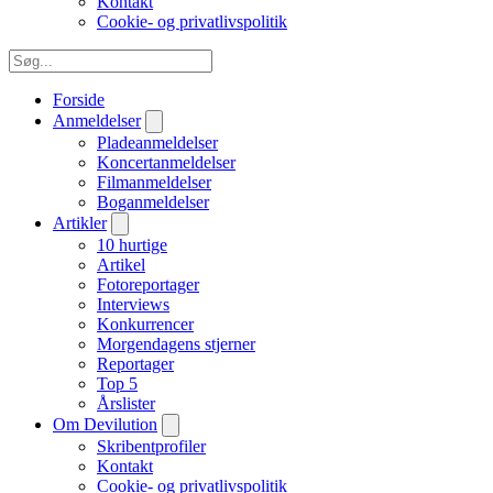
Kontakt
Cookie- og privatlivspolitik
Forside
Anmeldelser
Pladeanmeldelser
Koncertanmeldelser
Filmanmeldelser
Boganmeldelser
Artikler
10 hurtige
Artikel
Fotoreportager
Interviews
Konkurrencer
Morgendagens stjerner
Reportager
Top 5
Årslister
Om Devilution
Skribentprofiler
Kontakt
Cookie- og privatlivspolitik