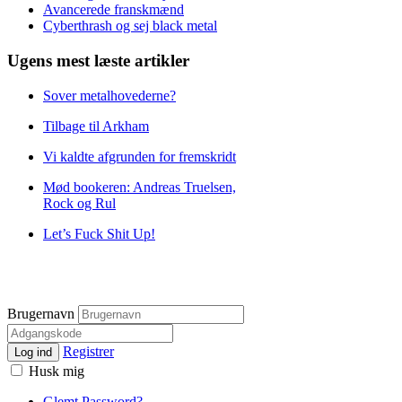
Avancerede franskmænd
Cyberthrash og sej black metal
Ugens mest læste artikler
Sover metalhovederne?
Tilbage til Arkham
Vi kaldte afgrunden for fremskridt
Mød bookeren: Andreas Truelsen,
Rock og Rul
Let’s Fuck Shit Up!
Brugernavn
Registrer
Log ind
Husk mig
Glemt Password?