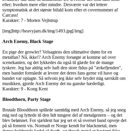
efter; hverken mere eller mindre. Desværre var det lettere
symptomatisk at det største bifald kom efter et covernummer af
Carcass!
Karakter: 7 - Morten Vejlstrup
[img]http://heavyjam.dk/img/1493.jpg[/img]
Arch Enemy, Black Stage
En pige der growler? Velsagtens den ultimative drøm for en
metalfan? Nå, ikke!? Arch Enemy forsøgte at komme ud over
scenekanten, og det lykkedes da også til glæde for de mange
tyskere. Jeg har aldrig selv haft den store fidus på "ærkefjenden",
men bandet formåede at levere det deres fans gerne vil have og
bandet var oplagte. Så selvom jeg ikke selv bryder mig særskilt om
musikken, gjorde Arch Enemy det nu ganske hæderligt.
Karakter: 9 - Kong Kent
Bloodthorn, Party Stage
Brutale Bloodthorn spillede samtidig med Arch Enemy, så jeg sneg
mig ned og lyttede til den lidt tungere del af metalgenren – og det
blev belønnet. For sjældent har jeg set et så overset band opveje det
på så fornem vis. Normalt er Norge kendt for blackmetal, men
denne buldrende kedel af death- og thrash-metal er bestemt ikke