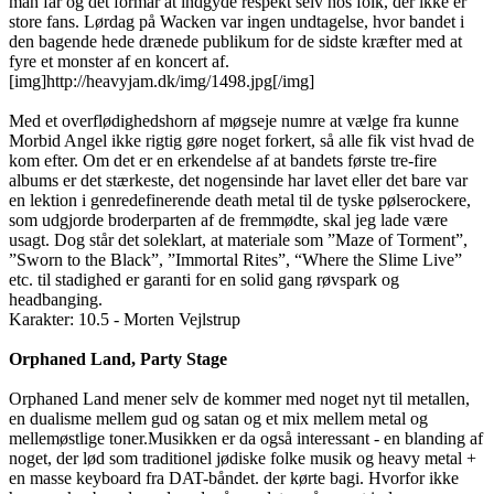
man får og det formår at indgyde respekt selv hos folk, der ikke er
store fans. Lørdag på Wacken var ingen undtagelse, hvor bandet i
den bagende hede drænede publikum for de sidste kræfter med at
fyre et monster af en koncert af.
[img]http://heavyjam.dk/img/1498.jpg[/img]
Med et overflødighedshorn af møgseje numre at vælge fra kunne
Morbid Angel ikke rigtig gøre noget forkert, så alle fik vist hvad de
kom efter. Om det er en erkendelse af at bandets første tre-fire
albums er det stærkeste, det nogensinde har lavet eller det bare var
en lektion i genredefinerende death metal til de tyske pølserockere,
som udgjorde broderparten af de fremmødte, skal jeg lade være
usagt. Dog står det soleklart, at materiale som ”Maze of Torment”,
”Sworn to the Black”, ”Immortal Rites”, “Where the Slime Live”
etc. til stadighed er garanti for en solid gang røvspark og
headbanging.
Karakter: 10.5 - Morten Vejlstrup
Orphaned Land, Party Stage
Orphaned Land mener selv de kommer med noget nyt til metallen,
en dualisme mellem gud og satan og et mix mellem metal og
mellemøstlige toner.Musikken er da også interessant - en blanding af
noget, der lød som traditionel jødiske folke musik og heavy metal +
en masse keyboard fra DAT-båndet. der kørte bagi. Hvorfor ikke