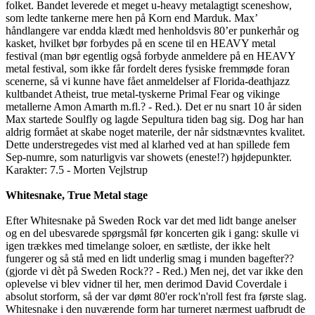
folket. Bandet leverede et meget u-heavy metalagtigt sceneshow,
som ledte tankerne mere hen på Korn end Marduk. Max’
håndlangere var endda klædt med henholdsvis 80’er punkerhår og
kasket, hvilket bør forbydes på en scene til en HEAVY metal
festival (man bør egentlig også forbyde anmeldere på en HEAVY
metal festival, som ikke får fordelt deres fysiske fremmøde foran
scenerne, så vi kunne have fået anmeldelser af Florida-deathjazz
kultbandet Atheist, true metal-tyskerne Primal Fear og vikinge
metallerne Amon Amarth m.fl.? - Red.). Det er nu snart 10 år siden
Max startede Soulfly og lagde Sepultura tiden bag sig. Dog har han
aldrig formået at skabe noget materile, der når sidstnævntes kvalitet.
Dette understregedes vist med al klarhed ved at han spillede fem
Sep-numre, som naturligvis var showets (eneste!?) højdepunkter.
Karakter: 7.5 - Morten Vejlstrup
Whitesnake, True Metal stage
Efter Whitesnake på Sweden Rock var det med lidt bange anelser
og en del ubesvarede spørgsmål før koncerten gik i gang: skulle vi
igen trækkes med timelange soloer, en sætliste, der ikke helt
fungerer og så stå med en lidt underlig smag i munden bagefter??
(gjorde vi dèt på Sweden Rock?? - Red.) Men nej, det var ikke den
oplevelse vi blev vidner til her, men derimod David Coverdale i
absolut storform, så der var dømt 80'er rock'n'roll fest fra første slag.
Whitesnake i den nuværende form har turneret nærmest uafbrudt de