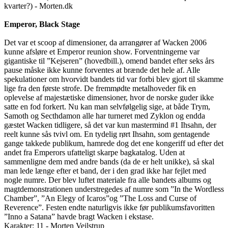
kvarter?) - Morten.dk
Emperor, Black Stage
Det var et scoop af dimensioner, da arrangører af Wacken 2006
kunne afsløre et Emperor reunion show. Forventningerne var
gigantiske til ”Kejseren” (hovedbill.), omend bandet efter seks års
pause måske ikke kunne forventes at brænde det hele af. Alle
spekulationer om hvorvidt bandets tid var forbi blev gjort til skamme
lige fra den første strofe. De fremmødte metalhoveder fik en
oplevelse af majestætiske dimensioner, hvor de norske guder ikke
satte en fod forkert. Nu kan man selvfølgelig sige, at både Trym,
Samoth og Secthdamon alle har turneret med Zyklon og endda
gæstet Wacken tidligere, så det var kun mastermind #1 Ihsahn, der
reelt kunne sås tvivl om. En tydelig rørt Ihsahn, som gentagende
gange takkede publikum, hamrede dog det ene kongeriff ud efter det
andet fra Emperors ufatteligt skarpe bagkatalog. Uden at
sammenligne dem med andre bands (da de er helt unikke), så skal
man lede længe efter et band, der i den grad ikke har fejlet med
nogle numre. Der blev luftet materiale fra alle bandets albums og
magtdemonstrationen understregedes af numre som ”In the Wordless
Chamber”, ”An Elegy of Icaros”og ”The Loss and Curse of
Reverence”. Festen endte naturligvis ikke før publikumsfavoritten
”Inno a Satana” havde bragt Wacken i ekstase.
Karakter: 11 - Morten Vejlstrup