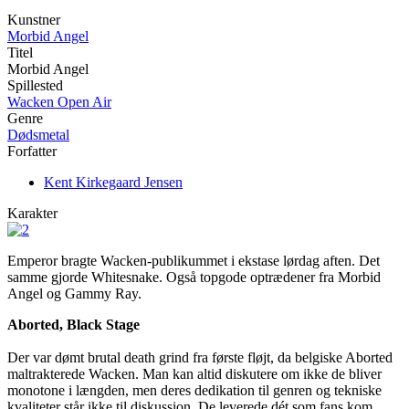
Kunstner
Morbid Angel
Titel
Morbid Angel
Spillested
Wacken Open Air
Genre
Dødsmetal
Forfatter
Kent Kirkegaard Jensen
Karakter
Emperor bragte Wacken-publikummet i ekstase lørdag aften. Det
samme gjorde Whitesnake. Også topgode optrædener fra Morbid
Angel og Gammy Ray.
Aborted, Black Stage
Der var dømt brutal death grind fra første fløjt, da belgiske Aborted
maltrakterede Wacken. Man kan altid diskutere om ikke de bliver
monotone i længden, men deres dedikation til genren og tekniske
kvaliteter står ikke til diskussion. De leverede dét som fans kom