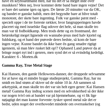
have en keyboardmand med, når nu det er så meget inde over
musikken? Men nej, hvor kommer dette band bare ingen vejne! Det
er bare det samme igen og igen. De første 20 minutter var da OK,
og bandet er ganske habilt, men det begyndte bare at blive totalt
monotont, der skete bare ingenting. Folk var ganske pænt med -
specielt oppe i de tre forreste rækker, hvor fangrupperingen havde
placeret sig med israelske flag udover det hele, så man skulle tro
man var til fodboldkamp. Men trods dette og en frontmand, der
betænkeligt meget lignende en wannabe-jesus med halv kjortel og
fuldskæg, og et band der prøvede deres bedste, så kom de bare
ingen vejne. Kunne bandet da ikke bare én gang smadre rigtigt
igennem, så man blev rusket lidt op!? Ophaned Land prøver da at
bringe noget nyt ind i genren, men synd det er så evindelig kedeligt.
Karakter: 6 - Morten.dk
Gamma Ray, True Metal Stage
Kai Hansen, den gamle Helloween-danner, der droppede selvsamme
for at have sig et mindre hygge studieprojekt, Gamma Ray, har nu
smidt en lind strøm af skiver ud de sidste 10 år. Alt sammen så
arketypisk, at man skulle tro det var sin helt egen genre: Kai Hansen
metal! Gamma Ray indtog scenen med en selvsikkerhed så der ikke
var nogen tvivl om at bandet var på hjemmebane, og vi fik lige
nøjagtigt det man kunne forvente: tysker speed metal når det er
bedst, uden noget der overhovedet mindede om overraskelser (og