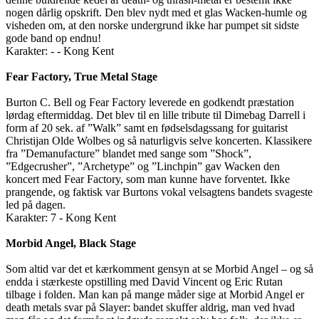
nogen dårlig opskrift. Den blev nydt med et glas Wacken-humle og
visheden om, at den norske undergrund ikke har pumpet sit sidste
gode band op endnu!
Karakter: - - Kong Kent
Fear Factory, True Metal Stage
Burton C. Bell og Fear Factory leverede en godkendt præstation
lørdag eftermiddag. Det blev til en lille tribute til Dimebag Darrell i
form af 20 sek. af ”Walk” samt en fødselsdagssang for guitarist
Christijan Olde Wolbes og så naturligvis selve koncerten. Klassikere
fra ”Demanufacture” blandet med sange som ”Shock”,
”Edgecrusher”, ”Archetype” og ”Linchpin” gav Wacken den
koncert med Fear Factory, som man kunne have forventet. Ikke
prangende, og faktisk var Burtons vokal velsagtens bandets svageste
led på dagen.
Karakter: 7 - Kong Kent
Morbid Angel, Black Stage
Som altid var det et kærkomment gensyn at se Morbid Angel – og så
endda i stærkeste opstilling med David Vincent og Eric Rutan
tilbage i folden. Man kan på mange måder sige at Morbid Angel er
death metals svar på Slayer: bandet skuffer aldrig, man ved hvad