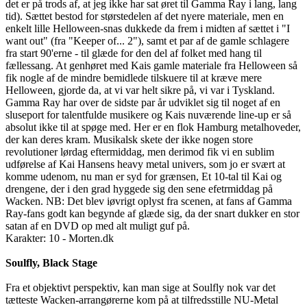
det er på trods af, at jeg ikke har sat øret til Gamma Ray i lang, lang
tid). Sættet bestod for størstedelen af det nyere materiale, men en
enkelt lille Helloween-snas dukkede da frem i midten af sættet i "I
want out" (fra "Keeper of... 2"), samt et par af de gamle schlagere
fra start 90'erne - til glæde for den del af folket med hang til
fællessang. At genhøret med Kais gamle materiale fra Helloween så
fik nogle af de mindre bemidlede tilskuere til at kræve mere
Helloween, gjorde da, at vi var helt sikre på, vi var i Tyskland.
Gamma Ray har over de sidste par år udviklet sig til noget af en
sluseport for talentfulde musikere og Kais nuværende line-up er så
absolut ikke til at spøge med. Her er en flok Hamburg metalhoveder,
der kan deres kram. Musikalsk skete der ikke nogen store
revolutioner lørdag eftermiddag, men derimod fik vi en sublim
udførelse af Kai Hansens heavy metal univers, som jo er svært at
komme udenom, nu man er syd for grænsen, Et 10-tal til Kai og
drengene, der i den grad hyggede sig den sene efetrmiddag på
Wacken. NB: Det blev iøvrigt oplyst fra scenen, at fans af Gamma
Ray-fans godt kan begynde af glæde sig, da der snart dukker en stor
satan af en DVD op med alt muligt guf på.
Karakter: 10 - Morten.dk
Soulfly, Black Stage
Fra et objektivt perspektiv, kan man sige at Soulfly nok var det
tætteste Wacken-arrangørerne kom på at tilfredsstille NU-Metal