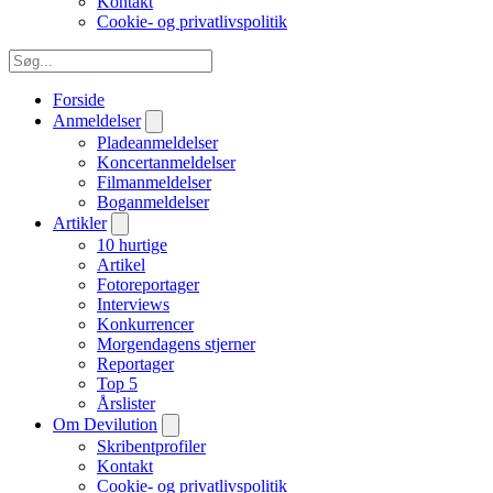
Kontakt
Cookie- og privatlivspolitik
Forside
Anmeldelser
Pladeanmeldelser
Koncertanmeldelser
Filmanmeldelser
Boganmeldelser
Artikler
10 hurtige
Artikel
Fotoreportager
Interviews
Konkurrencer
Morgendagens stjerner
Reportager
Top 5
Årslister
Om Devilution
Skribentprofiler
Kontakt
Cookie- og privatlivspolitik