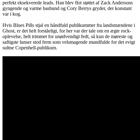
perfekt eksekverede leads. Han blev flot støttet af Zack Andersons
gyngende og varme basbund og Cory Berrys gryder, der konstant
var i kog.
Hvis Blues Pills stjal en håndfuld publikummer fra landsmændene i
Ghost, er det helt forståeligt, for her var der tale om en ægte rock-
oplevelse, helt trimmet for unødvendigt fedt, så kun de møreste og
saftigste lunser stod frem som velsmagende mundfulde for det evigt
sultne Copenhell-publikum.