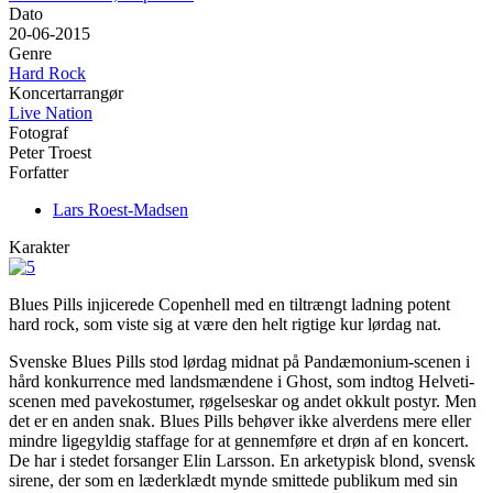
Dato
20-06-2015
Genre
Hard Rock
Koncertarrangør
Live Nation
Fotograf
Peter Troest
Forfatter
Lars Roest-Madsen
Karakter
Blues Pills injicerede Copenhell med en tiltrængt ladning potent
hard rock, som viste sig at være den helt rigtige kur lørdag nat.
Svenske Blues Pills stod lørdag midnat på Pandæmonium-scenen i
hård konkurrence med landsmændene i Ghost, som indtog Helveti-
scenen med pavekostumer, røgelseskar og andet okkult postyr. Men
det er en anden snak. Blues Pills behøver ikke alverdens mere eller
mindre ligegyldig staffage for at gennemføre et drøn af en koncert.
De har i stedet forsanger Elin Larsson. En arketypisk blond, svensk
sirene, der som en læderklædt mynde smittede publikum med sin