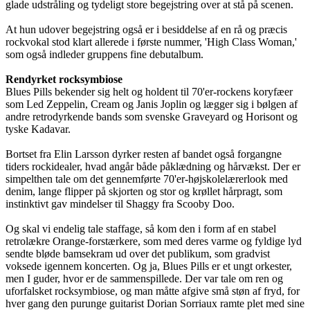
glade udstråling og tydeligt store begejstring over at stå på scenen.
At hun udover begejstring også er i besiddelse af en rå og præcis
rockvokal stod klart allerede i første nummer, 'High Class Woman,'
som også indleder gruppens fine debutalbum.
Rendyrket rocksymbiose
Blues Pills bekender sig helt og holdent til 70'er-rockens koryfæer
som Led Zeppelin, Cream og Janis Joplin og lægger sig i bølgen af
andre retrodyrkende bands som svenske Graveyard og Horisont og
tyske Kadavar.
Bortset fra Elin Larsson dyrker resten af bandet også forgangne
tiders rockidealer, hvad angår både påklædning og hårvækst. Der er
simpelthen tale om det gennemførte 70'er-højskolelærerlook med
denim, lange flipper på skjorten og stor og krøllet hårpragt, som
instinktivt gav mindelser til Shaggy fra Scooby Doo.
Og skal vi endelig tale staffage, så kom den i form af en stabel
retrolækre Orange-forstærkere, som med deres varme og fyldige lyd
sendte bløde bamsekram ud over det publikum, som gradvist
voksede igennem koncerten. Og ja, Blues Pills er et ungt orkester,
men I guder, hvor er de sammenspillede. Der var tale om ren og
uforfalsket rocksymbiose, og man måtte afgive små støn af fryd, for
hver gang den purunge guitarist Dorian Sorriaux ramte plet med sine