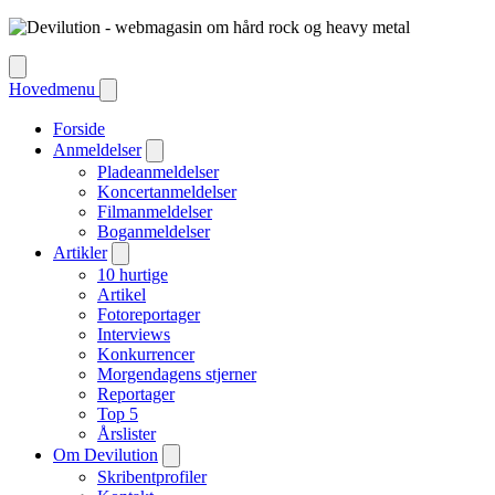
Hovedmenu
Forside
Anmeldelser
Pladeanmeldelser
Koncertanmeldelser
Filmanmeldelser
Boganmeldelser
Artikler
10 hurtige
Artikel
Fotoreportager
Interviews
Konkurrencer
Morgendagens stjerner
Reportager
Top 5
Årslister
Om Devilution
Skribentprofiler