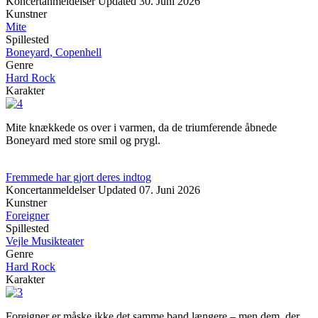
Koncertanmeldelser
Updated
30. Juni 2026
Kunstner
Mite
Spillested
Boneyard, Copenhell
Genre
Hard Rock
Karakter
Mite knækkede os over i varmen, da de triumferende åbnede
Boneyard med store smil og prygl.
Fremmede har gjort deres indtog
Koncertanmeldelser
Updated
07. Juni 2026
Kunstner
Foreigner
Spillested
Vejle Musikteater
Genre
Hard Rock
Karakter
Foreigner er måske ikke det samme band længere – men dem, der