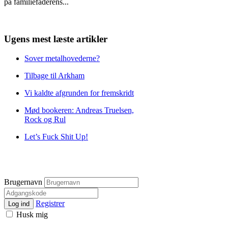
på familiefaderens
...
Ugens mest læste artikler
Sover metalhovederne?
Tilbage til Arkham
Vi kaldte afgrunden for fremskridt
Mød bookeren: Andreas Truelsen,
Rock og Rul
Let’s Fuck Shit Up!
Brugernavn
Registrer
Log ind
Husk mig