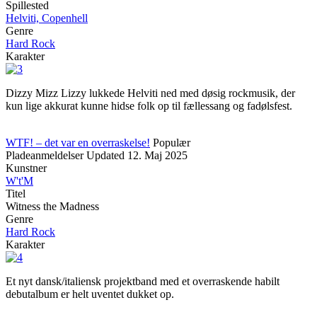
Spillested
Helviti, Copenhell
Genre
Hard Rock
Karakter
Dizzy Mizz Lizzy lukkede Helviti ned med døsig rockmusik, der
kun lige akkurat kunne hidse folk op til fællessang og fadølsfest.
WTF! – det var en overraskelse!
Populær
Pladeanmeldelser
Updated
12. Maj 2025
Kunstner
W't'M
Titel
Witness the Madness
Genre
Hard Rock
Karakter
Et nyt dansk/italiensk projektband med et overraskende habilt
debutalbum er helt uventet dukket op.