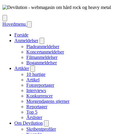
Hovedmenu
Forside
Anmeldelser
Pladeanmeldelser
Koncertanmeldelser
Filmanmeldelser
Boganmeldelser
Artikler
10 hurtige
Artikel
Fotoreportager
Interviews
Konkurrencer
Morgendagens stjerner
Reportager
Top 5
Årslister
Om Devilution
Skribentprofiler