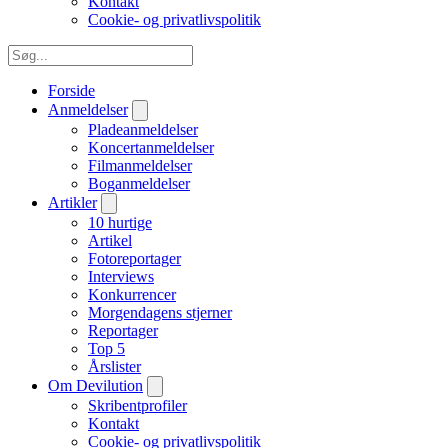
Kontakt
Cookie- og privatlivspolitik
Forside
Anmeldelser
Pladeanmeldelser
Koncertanmeldelser
Filmanmeldelser
Boganmeldelser
Artikler
10 hurtige
Artikel
Fotoreportager
Interviews
Konkurrencer
Morgendagens stjerner
Reportager
Top 5
Årslister
Om Devilution
Skribentprofiler
Kontakt
Cookie- og privatlivspolitik