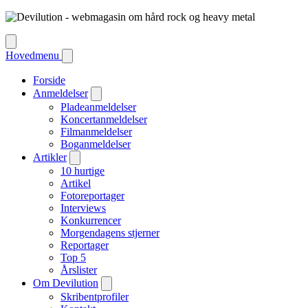
Hovedmenu
Forside
Anmeldelser
Pladeanmeldelser
Koncertanmeldelser
Filmanmeldelser
Boganmeldelser
Artikler
10 hurtige
Artikel
Fotoreportager
Interviews
Konkurrencer
Morgendagens stjerner
Reportager
Top 5
Årslister
Om Devilution
Skribentprofiler