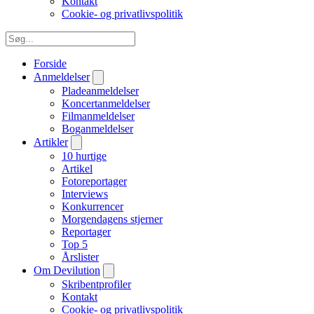
Kontakt
Cookie- og privatlivspolitik
Forside
Anmeldelser
Pladeanmeldelser
Koncertanmeldelser
Filmanmeldelser
Boganmeldelser
Artikler
10 hurtige
Artikel
Fotoreportager
Interviews
Konkurrencer
Morgendagens stjerner
Reportager
Top 5
Årslister
Om Devilution
Skribentprofiler
Kontakt
Cookie- og privatlivspolitik