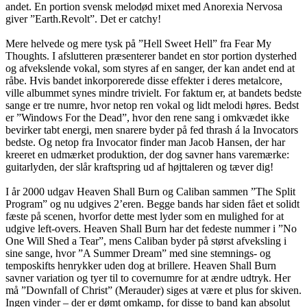
andet. En portion svensk melodød mixet med Anorexia Nervosa
giver ”Earth.Revolt”. Det er catchy!
Mere helvede og mere tysk på ”Hell Sweet Hell” fra Fear My
Thoughts. I afslutteren præsenterer bandet en stor portion dysterhed
og afvekslende vokal, som styres af en sanger, der kan andet end at
råbe. Hvis bandet inkorporerede disse effekter i deres metalcore,
ville albummet synes mindre trivielt. For faktum er, at bandets bedste
sange er tre numre, hvor netop ren vokal og lidt melodi høres. Bedst
er ”Windows For the Dead”, hvor den rene sang i omkvædet ikke
bevirker tabt energi, men snarere byder på fed thrash á la Invocators
bedste. Og netop fra Invocator finder man Jacob Hansen, der har
kreeret en udmærket produktion, der dog savner hans varemærke:
guitarlyden, der slår kraftspring ud af højttaleren og tæver dig!
I år 2000 udgav Heaven Shall Burn og Caliban sammen ”The Split
Program” og nu udgives 2’eren. Begge bands har siden fået et solidt
fæste på scenen, hvorfor dette mest lyder som en mulighed for at
udgive left-overs. Heaven Shall Burn har det fedeste nummer i ”No
One Will Shed a Tear”, mens Caliban byder på størst afveksling i
sine sange, hvor ”A Summer Dream” med sine stemnings- og
temposkifts henrykker uden dog at brillere. Heaven Shall Burn
savner variation og tyer til to covernumre for at ændre udtryk. Her
må ”Downfall of Christ” (Merauder) siges at være et plus for skiven.
Ingen vinder – der er dømt omkamp, for disse to band kan absolut