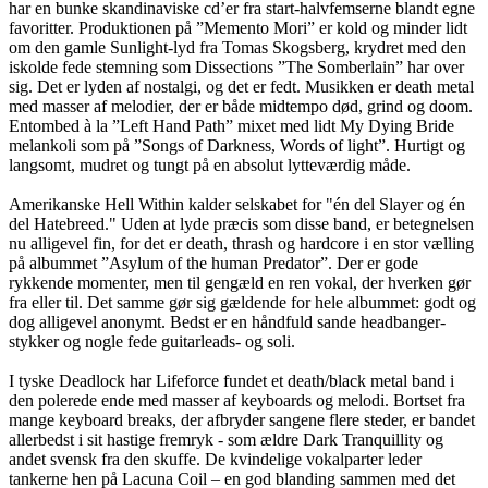
har en bunke skandinaviske cd’er fra start-halvfemserne blandt egne
favoritter. Produktionen på ”Memento Mori” er kold og minder lidt
om den gamle Sunlight-lyd fra Tomas Skogsberg, krydret med den
iskolde fede stemning som Dissections ”The Somberlain” har over
sig. Det er lyden af nostalgi, og det er fedt. Musikken er death metal
med masser af melodier, der er både midtempo død, grind og doom.
Entombed à la ”Left Hand Path” mixet med lidt My Dying Bride
melankoli som på ”Songs of Darkness, Words of light”. Hurtigt og
langsomt, mudret og tungt på en absolut lytteværdig måde.
Amerikanske Hell Within kalder selskabet for "én del Slayer og én
del Hatebreed." Uden at lyde præcis som disse band, er betegnelsen
nu alligevel fin, for det er death, thrash og hardcore i en stor vælling
på albummet ”Asylum of the human Predator”. Der er gode
rykkende momenter, men til gengæld en ren vokal, der hverken gør
fra eller til. Det samme gør sig gældende for hele albummet: godt og
dog alligevel anonymt. Bedst er en håndfuld sande headbanger-
stykker og nogle fede guitarleads- og soli.
I tyske Deadlock har Lifeforce fundet et death/black metal band i
den polerede ende med masser af keyboards og melodi. Bortset fra
mange keyboard breaks, der afbryder sangene flere steder, er bandet
allerbedst i sit hastige fremryk - som ældre Dark Tranquillity og
andet svensk fra den skuffe. De kvindelige vokalparter leder
tankerne hen på Lacuna Coil – en god blanding sammen med det