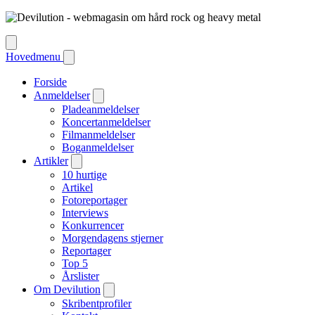
Hovedmenu
Forside
Anmeldelser
Pladeanmeldelser
Koncertanmeldelser
Filmanmeldelser
Boganmeldelser
Artikler
10 hurtige
Artikel
Fotoreportager
Interviews
Konkurrencer
Morgendagens stjerner
Reportager
Top 5
Årslister
Om Devilution
Skribentprofiler