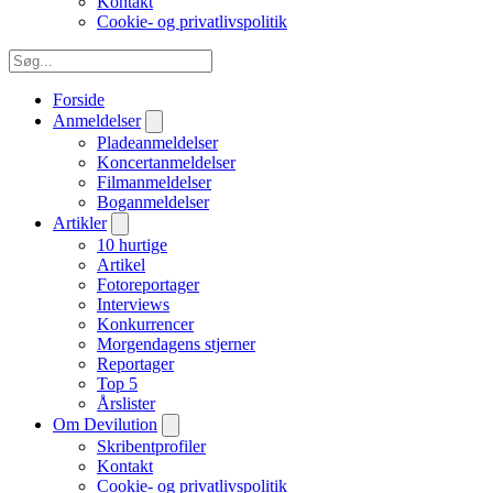
Kontakt
Cookie- og privatlivspolitik
Forside
Anmeldelser
Pladeanmeldelser
Koncertanmeldelser
Filmanmeldelser
Boganmeldelser
Artikler
10 hurtige
Artikel
Fotoreportager
Interviews
Konkurrencer
Morgendagens stjerner
Reportager
Top 5
Årslister
Om Devilution
Skribentprofiler
Kontakt
Cookie- og privatlivspolitik