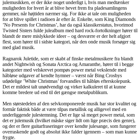
julemusikken, er der ikke noget underligt i, hvis man medtænker
muligheden for hvert år at blive hevet frem fra pladesamlingens
gemmer, når højtiden nærmer sig. For ikke at tale om muligheden
for at blive spillet i radioen år efter år. Enkelte, som King Diamonds
’No Presents for Christmas’, har da også klassikerstatus, hvorimod
Twisted Sisters fulde julealbum med hard rock-fortolkninger hører til
blandt de mere mislykkede ideer – og desværre er der helt afgjort
flest, som hører til i sidste kategori, når den onde musik forsøger sig
med glad musik.
Ragnarok Juletide, som er skabt af finske metalmusikere fra blandt
andet Nightwish og Sonata Arctica og Amaranthe, hører til i begge
kategorier med velskrevet pompøs power metal vekslende med
håbløse udgaver af kendte hymner – værst når Bing Crosbys
udødelige ’White Christmas’ forvandles til håbløs efterskolepunk.
Det er mildest talt unødvendigt og virker kalkuleret til at kunne
komme bredere ud end til det gængse metalpublikum.
Men størstedelen af den selvkomponerede musik har stor kvalitet og
formår faktisk både at være tilpas metallisk og alligevel med en
underliggende julestemning. Det er lige så meget power metal, som
det er julemusik (hvilket måske siger lidt om lige præcis den genre),
og der er flere guitarfraseringer over kendte julesange, som fungerer
overraskende godt og absolut ikke falder igennem – som man kunne
frygte.