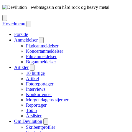
Hovedmenu
Forside
Anmeldelser
Pladeanmeldelser
Koncertanmeldelser
Filmanmeldelser
Boganmeldelser
Artikler
10 hurtige
Artikel
Fotoreportager
Interviews
Konkurrencer
Morgendagens stjerner
Reportager
Top 5
Årslister
Om Devilution
Skribentprofiler