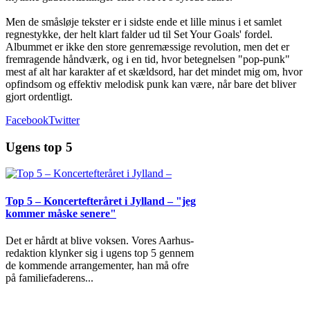
Men de småsløje tekster er i sidste ende et lille minus i et samlet
regnestykke, der helt klart falder ud til Set Your Goals' fordel.
Albummet er ikke den store genremæssige revolution, men det er
fremragende håndværk, og i en tid, hvor betegnelsen "pop-punk"
mest af alt har karakter af et skældsord, har det mindet mig om, hvor
opfindsom og effektiv melodisk punk kan være, når bare det bliver
gjort ordentligt.
Facebook
Twitter
Ugens top 5
Top 5 – Koncertefteråret i Jylland – "jeg
kommer måske senere"
Det er hårdt at blive voksen. Vores Aarhus-
redaktion klynker sig i ugens top 5 gennem
de kommende arrangementer, han må ofre
på familiefaderens
...