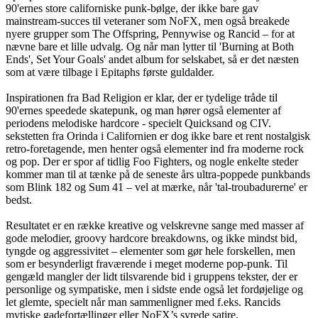
90'ernes store californiske punk-bølge, der ikke bare gav
mainstream-succes til veteraner som NoFX, men også breakede
nyere grupper som The Offspring, Pennywise og Rancid – for at
nævne bare et lille udvalg. Og når man lytter til 'Burning at Both
Ends', Set Your Goals' andet album for selskabet, så er det næsten
som at være tilbage i Epitaphs første guldalder.
Inspirationen fra Bad Religion er klar, der er tydelige tråde til
90'ernes speedede skatepunk, og man hører også elementer af
periodens melodiske hardcore - specielt Quicksand og CIV.
sekstetten fra Orinda i Californien er dog ikke bare et rent nostalgisk
retro-foretagende, men henter også elementer ind fra moderne rock
og pop. Der er spor af tidlig Foo Fighters, og nogle enkelte steder
kommer man til at tænke på de seneste års ultra-poppede punkbands
som Blink 182 og Sum 41 – vel at mærke, når 'tal-troubadurerne' er
bedst.
Resultatet er en række kreative og velskrevne sange med masser af
gode melodier, groovy hardcore breakdowns, og ikke mindst bid,
tyngde og aggressivitet – elementer som gør hele forskellen, men
som er besynderligt fraværende i meget moderne pop-punk. Til
gengæld mangler der lidt tilsvarende bid i gruppens tekster, der er
personlige og sympatiske, men i sidste ende også let fordøjelige og
let glemte, specielt når man sammenligner med f.eks. Rancids
mytiske gadefortællinger eller NoFX’s syrede satire.