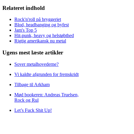
Relateret indhold
Rock'n'roll på bryggeriet
Blod, headbanging og byfest
Jam's Top 5
Hit-punk, heavy og helstøbthed
Rigtig amerikansk nu metal
Ugens mest læste artikler
Sover metalhovederne?
Vi kaldte afgrunden for fremskridt
Tilbage til Arkham
Mød bookeren: Andreas Truelsen,
Rock og Rul
Let’s Fuck Shit Up!