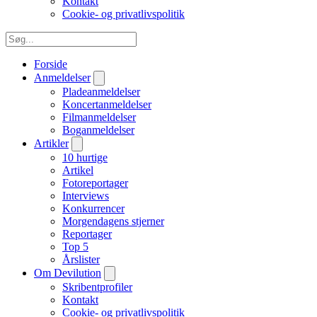
Kontakt
Cookie- og privatlivspolitik
Forside
Anmeldelser
Pladeanmeldelser
Koncertanmeldelser
Filmanmeldelser
Boganmeldelser
Artikler
10 hurtige
Artikel
Fotoreportager
Interviews
Konkurrencer
Morgendagens stjerner
Reportager
Top 5
Årslister
Om Devilution
Skribentprofiler
Kontakt
Cookie- og privatlivspolitik