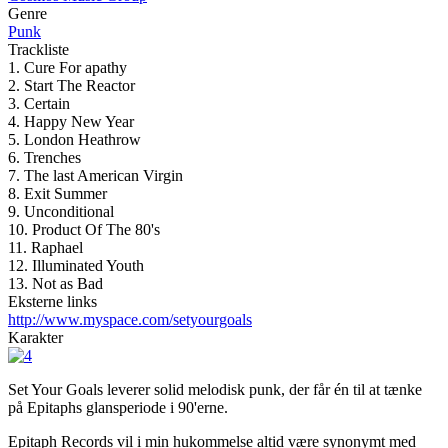
Genre
Punk
Trackliste
1. Cure For apathy
2. Start The Reactor
3. Certain
4. Happy New Year
5. London Heathrow
6. Trenches
7. The last American Virgin
8. Exit Summer
9. Unconditional
10. Product Of The 80's
11. Raphael
12. Illuminated Youth
13. Not as Bad
Eksterne links
http://www.myspace.com/setyourgoals
Karakter
Set Your Goals leverer solid melodisk punk, der får én til at tænke
på Epitaphs glansperiode i 90'erne.
Epitaph Records vil i min
hukommelse altid være synonymt med