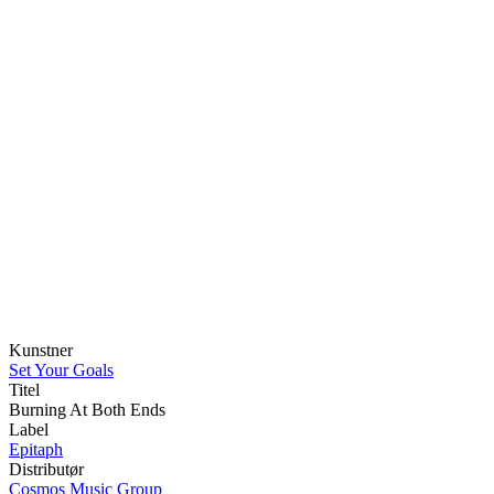
Kunstner
Set Your Goals
Titel
Burning At Both Ends
Label
Epitaph
Distributør
Cosmos Music Group