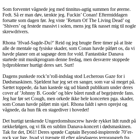
Som forventet vågnede jeg med tinnitus-agtig summen for ørerne.
Fedt. Så er man døv, tænkte jeg. Fuckin’ Conan! Eftermiddagen
forsatte som dagen før. Jeg viste ’Return Of The Living Dead’ og
’Shivers’ og festede massivt i solen, mens jeg fik nasset mig til nogle
skrewdrivers.
Rhona ’Hvad-Sagde-Du?’ Reid og jeg brugte flere timer på at liste
alle de mentale og fysiske skader, som Conan havde påført os, da vi
havde planer om at sagsøge dem for vold. Fantastiske Danava
startede mit musikprogram denne fredag, men desværre stoppede
lydproblemer hurtigt deres sæt. Surt!
Dagens punkede rock’n’roll-indslag stod Lecherous Gaze for i
Dødsmaskinen. Sjældent har jeg set en sanger, som var så meget på.
Sættet toppede, da han kastede sig ud blandt publikum under deres
cover af ’Johnny B. Goode’ og blev båret rundt af begejstrede fans.
Jeg har før set Cough, men orkede ikke hele koncerten pga. skader,
som Conan havde påført min sjæl. Rhona faldt i søvn oprejst og
vågnede, da hun fik en stagediver i hovedet!
Det hurtigt tænkende Ungerdomshuscrew havde rykket lidt rundt på
rækkefølgen, og vi fik en sublim Danava-koncert i dødsmaskinen.
Tak for det, D61! Deres sprøde Captain Beyond-inspirerede 70’er-
rock var lige, hvad vi trængte til efter gårsdagens terrorangreb fra