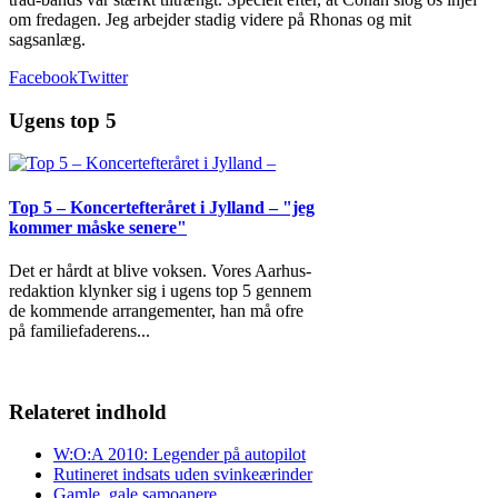
om fredagen. Jeg arbejder stadig videre på Rhonas og mit
sagsanlæg.
Facebook
Twitter
Ugens top 5
Top 5 – Koncertefteråret i Jylland – "jeg
kommer måske senere"
Det er hårdt at blive voksen. Vores Aarhus-
redaktion klynker sig i ugens top 5 gennem
de kommende arrangementer, han må ofre
på familiefaderens
...
Relateret indhold
W:O:A 2010: Legender på autopilot
Rutineret indsats uden svinkeærinder
Gamle, gale samoanere