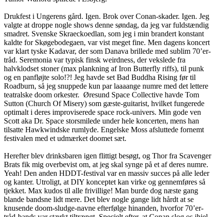
Drukfest i Ungerens gård. Igen. Brok over Conan-skader. Igen. Jeg
valgte at droppe nogle shows denne søndag, da jeg var fuldstændig
smadret. Svenske Skraeckoedlan, som jeg i min brandert konstant
kaldte for Skøgebodegaen, var vist meget fine. Men dagens koncert
var klart tyske Kadavar, der som Danava brillede med sublim 70’er-
tråd. Seremonia var typisk finsk weirdness, der vekslede fra
halvklodset stoner (max plankning af Iron Butterfly riffs), til punk
og en panfløjte solo!?! Jeg havde set Bad Buddha Rising før til
Roadburn, så jeg snuppede kun par laaaange numre med det lettere
teatralske doom orkester. Øresund Space Collective havde Tom
Sutton (Church Of Misery) som gæste-guitarist, hvilket fungerede
optimalt i deres improviserede space rock-univers. Min gode ven
Scott aka Dr. Space storsmilede under hele koncerten, mens han
tilsatte Hawkwindske rumlyde. Engelske Moss afsluttede fornemt
festivalen med et udmærket doomet sæt.
Herefter blev drinksbaren igen flittigt besøgt, og Thor fra Scavenger
Brats fik mig overbevist om, at jeg skal synge på et af deres numre.
Yeah! Den anden HDDT-festival var en massiv succes på alle leder
og kanter. Utroligt, at DIY konceptet kan virke og gennemføres så
tjekket. Max kudos til alle frivillige! Man burde dog næste gang
blande bandsne lidt mere. Det blev nogle gange lidt hårdt at se
knusende doom-sludge-navne efterfølge hinanden, hvorfor 70’er-
tråd-bands var stærkt tiltrængt. Specielt efter, at Conan slog os ihjel