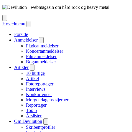
Hovedmenu
Forside
Anmeldelser
Pladeanmeldelser
Koncertanmeldelser
Filmanmeldelser
Boganmeldelser
Artikler
10 hurtige
Artikel
Fotoreportager
Interviews
Konkurrencer
Morgendagens stjerner
Reportager
Top 5
Årslister
Om Devilution
Skribentprofiler