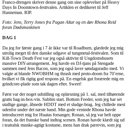
Franco-drengen skriver denne gang om sine oplevelser på Heavy
Days In Doomtown-festivalen. Artiklen er dedikeret til Jeff
Hanneman. RIP.
Foto: Jens, Terry Jones fra Pagan Altar og en døv Rhona Reid
foran Dødsmaskinen
DAG 1
Da jeg for første gang i 7 år ikke var til Roadburn, glædede jeg mig
utrolig meget til den danske udgave af tungmetal-festivalen. Som til
Kill-Town Death Fest var jeg også aktivist til Ungdomshusets
massive DIY-arrangement. Jeg havde en DJ-tjans på Stengade
sammen med Jens Bacon, som jeg også laver søndagsradio med. Vi
valgte at blande NWOBHM og thrash med proto-doom fra 70’erne,
hvilket vi fik rigtig god respons på. En engelsk gut forærede mig en
grindcore-plade som tak dagen efter. Sweet!
Først var der noget udstilling og oplæsning på 1. sal, med tilhørende
gratis bag-in-box-vin. Sublim start. Bottom Feeder, som jeg har set
utallige gange, åbnede HDDT med et sludge-brag. Jeg chillede mest
udenfor under det næste band. Min gode veninde Rhona havde
introduceret mig for Huatas forsanger, Ronan, så jeg var helt oppe
foran, da det franske band indtog scenen. Ronan havde klædt sig ud
i teatralsk munke-agtigt kostume, mens han drak pærevin, som jeg