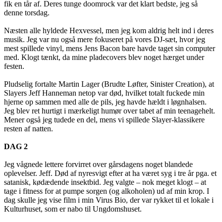
fik en tår af. Deres tunge doomrock var det klart bedste, jeg så
denne torsdag.
Næsten alle hyldede Hexvessel, men jeg kom aldrig helt ind i deres
musik. Jeg var nu også mere fokuseret på vores DJ-sæt, hvor jeg
mest spillede vinyl, mens Jens Bacon bare havde taget sin computer
med. Klogt tænkt, da mine pladecovers blev noget hærget under
festen.
Pludselig fortalte Martin Lager (Brudte Løfter, Sinister Creation), at
Slayers Jeff Hanneman netop var død, hvilket totalt fuckede min
hjerne op sammen med alle de pils, jeg havde hældt i løgnhalsen.
Jeg blev ret hurtigt i mærkeligt humør over tabet af min teenagehelt.
Mener også jeg tudede en del, mens vi spillede Slayer-klassikere
resten af natten.
DAG 2
Jeg vågnede lettere forvirret over gårsdagens noget blandede
oplevelser. Jeff. Død af nyresvigt efter at ha været syg i tre år pga. et
satanisk, kødædende insektbid. Jeg valgte – nok meget klogt – at
tage i fitness for at pumpe sorgen (og alkoholen) ud af min krop. I
dag skulle jeg vise film i min Virus Bio, der var rykket til et lokale i
Kulturhuset, som er nabo til Ungdomshuset.