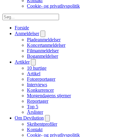
Kontakt
Cookie- og privatlivspolitik
Forside
Anmeldelser
Pladeanmeldelser
Koncertanmeldelser
Filmanmeldelser
Boganmeldelser
Artikler
10 hurtige
Artikel
Fotoreportager
Interviews
Konkurrencer
Morgendagens stjerner
Reportager
Top 5
Årslister
Om Devilution
Skribentprofiler
Kontakt
Cookie- og privatlivspolitik