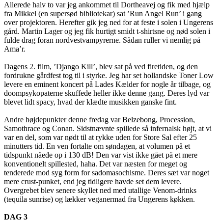
Allerede halv to var jeg ankommet til Dortheavej og fik med hjælp
fra Mikkel (en supersød bibliotekar) sat ’Run Angel Run’ i gang
over projektoren. Herefter gik jeg ned for at feste i solen i Ungerens
gård. Martin Lager og jeg fik hurtigt smidt t-shirtsne og nød solen i
fulde drag foran nordvestvampyrerne. Sådan ruller vi nemlig på
Ama’r.
Dagens 2. film, ’Django Kill’, blev sat på ved firetiden, og den
fordrukne gårdfest tog til i styrke. Jeg har set hollandske Toner Low
levere en eminent koncert på Lades Kælder for nogle år tilbage, og
doompsykopaterne skuffede heller ikke denne gang. Deres lyd var
blevet lidt spacy, hvad der klædte musikken ganske fint.
Andre højdepunkter denne fredag var Belzebong, Procession,
Samothrace og Conan. Sidstnævnte spillede så infernalsk højt, at vi
var en del, som var nødt til at rykke uden for Store Sal efter 25
minutters tid. En ven fortalte om søndagen, at volumen på et
tidspunkt nåede op i 130 dB! Den var vist ikke gået på et mere
konventionelt spillested, haha. Det var næsten for meget og
tenderede mod syg form for sadomasochisme. Deres sæt var noget
mere crust-punket, end jeg tidligere havde set dem levere.
Overgrebet blev senere skyllet ned med utallige Venom-drinks
(tequila sunrise) og lækker veganermad fra Ungerens køkken.
DAG 3