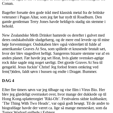
Conan.
Bagefter forsatte den gode tråd med klassisk metal fra de britiske
veteraner i Pagan Altar, som jeg før har nydt til Roadburn. Den
gamle gentleman Terry Jones havde heldigvis stadig sin stemme i
behold.
New Zealandske Meth Drinker hamrede os derefter i gulvet med
deres ondskabsfulde sludgehærg, og de mere end levede op til mine
høje forventninger. Ondskaben blev også videreført til fulde af
amerikanske Graves At Sea, som spillede et knusende brutalt sæt,
hvor der blev stagedivet heftigt. Sangerens bizarre stemme var af en
anden planet. Før havde jeg set Heat, hvis glatte svensker-agtige
rock ikke sagde mig noget særligt. Det gjorde Graves At Sea til
gengæld. Jesus fuckin’ Christ! Jeg forlod festen omkring ved
fem(?)tiden, faldt søvn i bussen og endte i Dragør. Bummer.
DAG 4
Efter fire timers søvn var jeg tilbage og vise film i Virus Bio. Her
blev jeg glædeligt overrasket over, hvor mange der dukkede op til
Hong Kong-splatterorgiet ’Riki-Oh’. Festivalens sidste kultbasker,
’The Thing With Two Heads’, var også godt besøgt. Til de andre to
biografdage havde der været ca. lige så mange mennesker, som da
Tumor Warlord spillede i Esbjerg.