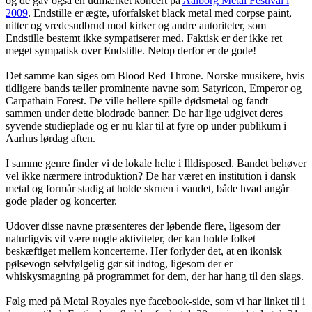
og de gav også en udmærket koncert på
Aalborg Metal Festival i
2009
. Endstille er ægte, uforfalsket black metal med corpse paint,
nitter og vredesudbrud mod kirker og andre autoriteter, som
Endstille bestemt ikke sympatiserer med. Faktisk er der ikke ret
meget sympatisk over Endstille. Netop derfor er de gode!
Det samme kan siges om Blood Red Throne. Norske musikere, hvis
tidligere bands tæller prominente navne som Satyricon, Emperor og
Carpathain Forest. De ville hellere spille dødsmetal og fandt
sammen under dette blodrøde banner. De har lige udgivet deres
syvende studieplade og er nu klar til at fyre op under publikum i
Aarhus lørdag aften.
I samme genre finder vi de lokale helte i Illdisposed. Bandet behøver
vel ikke nærmere introduktion? De har været en institution i dansk
metal og formår stadig at holde skruen i vandet, både hvad angår
gode plader og koncerter.
Udover disse navne præsenteres der løbende flere, ligesom der
naturligvis vil være nogle aktiviteter, der kan holde folket
beskæftiget mellem koncerterne. Her forlyder det, at en ikonisk
pølsevogn selvfølgelig gør sit indtog, ligesom der er
whiskysmagning på programmet for dem, der har hang til den slags.
Følg med på Metal Royales nye facebook-side, som vi har linket til i