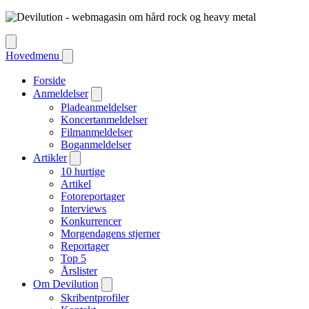
Hovedmenu
Forside
Anmeldelser
Pladeanmeldelser
Koncertanmeldelser
Filmanmeldelser
Boganmeldelser
Artikler
10 hurtige
Artikel
Fotoreportager
Interviews
Konkurrencer
Morgendagens stjerner
Reportager
Top 5
Årslister
Om Devilution
Skribentprofiler