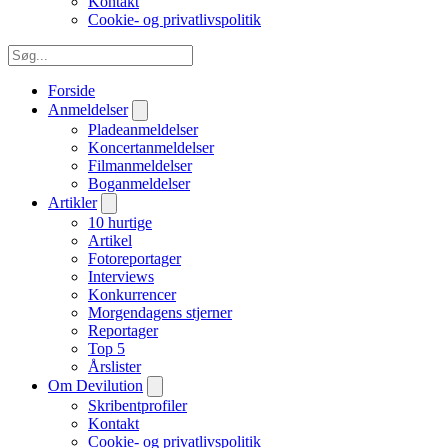
Kontakt
Cookie- og privatlivspolitik
Forside
Anmeldelser
Pladeanmeldelser
Koncertanmeldelser
Filmanmeldelser
Boganmeldelser
Artikler
10 hurtige
Artikel
Fotoreportager
Interviews
Konkurrencer
Morgendagens stjerner
Reportager
Top 5
Årslister
Om Devilution
Skribentprofiler
Kontakt
Cookie- og privatlivspolitik