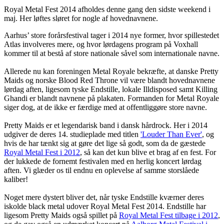
Royal Metal Fest 2014 afholdes denne gang den sidste weekend i
maj. Her løftes sløret for nogle af hovednavnene.
Aarhus’ store forårsfestival tager i 2014 nye former, hvor spillestedet
Atlas involveres mere, og hvor lørdagens program på Voxhall
kommer til at bestå af store nationale såvel som internationale navne.
Allerede nu kan foreningen Metal Royale bekræfte, at danske Pretty
Maids og norske Blood Red Throne vil være blandt hovednavnene
lørdag aften, ligesom tyske Endstille, lokale Illdisposed samt Killing
Ghandi er blandt navnene på plakaten. Formanden for Metal Royale
siger dog, at de ikke er færdige med at offentliggøre store navne.
Pretty Maids er et legendarisk band i dansk hårdrock. Her i 2014
udgiver de deres 14. studieplade med titlen
'Louder Than Ever'
, og
hvis de har tænkt sig at gøre det lige så godt, som da de gæstede
Royal Metal Fest i 2012
, så kan det kun blive et brag af en fest. For
der lukkede de fornemt festivalen med en herlig koncert lørdag
aften. Vi glæder os til endnu en oplevelse af samme storslåede
kaliber!
Noget mere dystert bliver det, når tyske Endstille kværner deres
iskolde black metal udover Royal Metal Fest 2014. Endstille har
ligesom Pretty Maids også spillet på
Royal Metal Fest tilbage i 2012
,