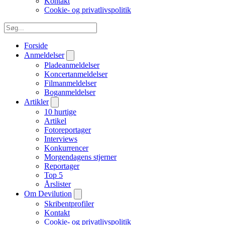
Kontakt
Cookie- og privatlivspolitik
Forside
Anmeldelser
Pladeanmeldelser
Koncertanmeldelser
Filmanmeldelser
Boganmeldelser
Artikler
10 hurtige
Artikel
Fotoreportager
Interviews
Konkurrencer
Morgendagens stjerner
Reportager
Top 5
Årslister
Om Devilution
Skribentprofiler
Kontakt
Cookie- og privatlivspolitik