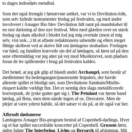
to dages indendørs metalbal.
Som det også fremgår i førnævnte artikel, var vi to Devilution-folk,
som selv luftede instrumenter fredag på festivalen, og med andre
involveret i Amager Bio blev Devilution lidt ramt på mandskabet til
en stor dækning af den nye festival. Men med glæden over en stærk
fredag og skøn alkohol i blodet lod jeg mig overtale (mest af mig
selv, vist nok...) til at aflaste redaktionens udsendte og ellers meget
flittige skribent ved at skrive lidt om lørdagens strabadser. Fredagen
var hård, og familien krævede sin del af lørdagen, så først ud på den
sene eftermiddag var jeg atter på vej mod Musiktorvet, som pladsen
foran de tre spillesteder i brug på festivalen kaldes.
Det betød, at jeg gik glip af blandt andet
Archangel,
som består af
medlemmer fra hedengangne/pauseramte Impalers, der havde
allerede spillet et blodigt sæt, som Devilutions Samhain/Misfits-
ekspert kaldte vældigt fint. Det er nemlig den slags metalificerede
horrorpunk, de jyske gutter gør sig i.
The Petulant
var første band
lørdag, på Beta, men dem nåede ingen af os. Desværre. Men de
plejer at være yderst habile, så det satser vi da på, at de også var her.
Afbrudt dødsmesse
Lørdagens Amager Bio-program bestod af Copenhell-darlings. Hver
og et har spillet succesfulde koncerter på Copenhell.
Grusom
først,
siden fulgte
The Interbeing
,
Livløs
og
Bersærk
til afslutning. Mit