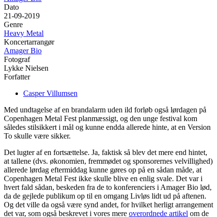
Dato
21-09-2019
Genre
Heavy Metal
Koncertarrangør
Amager Bio
Fotograf
Lykke Nielsen
Forfatter
Casper Villumsen
Med undtagelse af en brandalarm uden ild forløb også lørdagen på
Copenhagen Metal Fest planmæssigt, og den unge festival kom
således stilsikkert i mål og kunne endda allerede hinte, at en Version
To skulle være sikker.
Det lugter af en fortsættelse. Ja, faktisk så blev det mere end hintet,
at tallene (dvs. økonomien, fremmødet og sponsorernes velvillighed)
allerede lørdag eftermiddag kunne gøres op på en sådan måde, at
Copenhagen Metal Fest ikke skulle blive en enlig svale. Det var i
hvert fald sådan, beskeden fra de to konferenciers i Amager Bio lød,
da de gejlede publikum op til en omgang Livløs lidt ud på aftenen.
Og det ville da også være synd andet, for hvilket herligt arrangement
det var, som også beskrevet i vores mere
overordnede artikel
om de