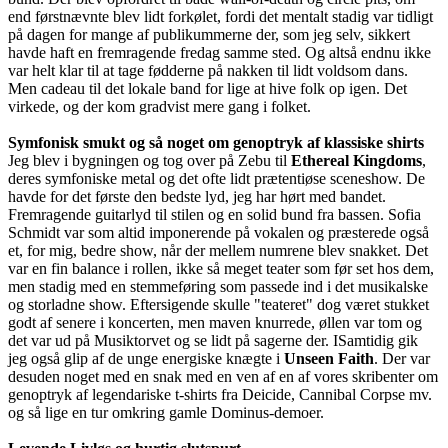
end førstnævnte blev lidt forkølet, fordi det mentalt stadig var tidligt
på dagen for mange af publikummerne der, som jeg selv, sikkert
havde haft en fremragende fredag samme sted. Og altså endnu ikke
var helt klar til at tage fødderne på nakken til lidt voldsom dans.
Men cadeau til det lokale band for lige at hive folk op igen. Det
virkede, og der kom gradvist mere gang i folket.
Symfonisk smukt og så noget om genoptryk af klassiske shirts
Jeg blev i bygningen og tog over på Zebu til
Ethereal Kingdoms
,
deres symfoniske metal og det ofte lidt prætentiøse sceneshow. De
havde for det første den bedste lyd, jeg har hørt med bandet.
Fremragende guitarlyd til stilen og en solid bund fra bassen. Sofia
Schmidt var som altid imponerende på vokalen og præsterede også
et, for mig, bedre show, når der mellem numrene blev snakket. Det
var en fin balance i rollen, ikke så meget teater som før set hos dem,
men stadig med en stemmeføring som passede ind i det musikalske
og storladne show. Eftersigende skulle "teateret" dog været stukket
godt af senere i koncerten, men maven knurrede, øllen var tom og
det var ud på Musiktorvet og se lidt på sagerne der. ISamtidig gik
jeg også glip af de unge energiske knægte i
Unseen Faith
. Der var
desuden noget med en snak med en ven af en af vores skribenter om
genoptryk af legendariske t-shirts fra Deicide, Cannibal Corpse mv.
og så lige en tur omkring gamle Dominus-demoer.