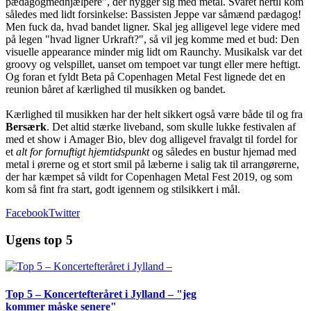
pædagogmedhjælpere", der hygger sig med metal. Svaret hertil kom
således med lidt forsinkelse: Bassisten Jeppe var såmænd pædagog!
Men fuck da, hvad bandet ligner. Skal jeg alligevel lege videre med
på legen "hvad ligner Urkraft?", så vil jeg komme med et bud: Den
visuelle appearance minder mig lidt om Raunchy. Musikalsk var det
groovy og velspillet, uanset om tempoet var tungt eller mere heftigt.
Og foran et fyldt Beta på Copenhagen Metal Fest lignede det en
reunion båret af kærlighed til musikken og bandet.
Kærlighed til musikken har der helt sikkert også være både til og fra
Bersærk
. Det altid stærke liveband, som skulle lukke festivalen af
med et show i Amager Bio, blev dog alligevel fravalgt til fordel for
et
alt for fornuftigt hjemtidspunkt
og således en bustur hjemad med
metal i ørerne og et stort smil på læberne i salig tak til arrangørerne,
der har kæmpet så vildt for Copenhagen Metal Fest 2019, og som
kom så fint fra start, godt igennem og stilsikkert i mål.
Facebook
Twitter
Ugens top 5
Top 5 – Koncertefteråret i Jylland – "jeg
kommer måske senere"