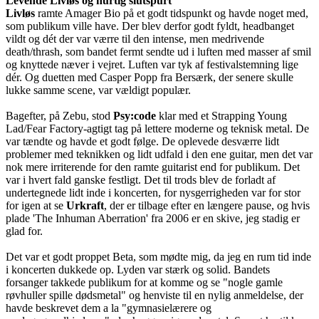
Levende Livløs og hurtig slutspurt
Livløs
ramte Amager Bio på et godt tidspunkt og havde noget med,
som publikum ville have. Der blev derfor godt fyldt, headbanget
vildt og dét der var værre til den intense, men medrivende
death/thrash, som bandet fermt sendte ud i luften med masser af smil
og knyttede næver i vejret. Luften var tyk af festivalstemning lige
dér. Og duetten med Casper Popp fra Bersærk, der senere skulle
lukke samme scene, var vældigt populær.
Bagefter, på Zebu, stod
Psy:code
klar med et Strapping Young
Lad/Fear Factory-agtigt tag på lettere moderne og teknisk metal. De
var tændte og havde et godt følge. De oplevede desværre lidt
problemer med teknikken og lidt udfald i den ene guitar, men det var
nok mere irriterende for den ramte guitarist end for publikum. Det
var i hvert fald ganske festligt. Det til trods blev de forladt af
undertegnede lidt inde i koncerten, for nysgerrigheden var for stor
for igen at se
Urkraft
, der er tilbage efter en længere pause, og hvis
plade 'The Inhuman Aberration' fra 2006 er en skive, jeg stadig er
glad for.
Det var et godt proppet Beta, som mødte mig, da jeg en rum tid inde
i koncerten dukkede op. Lyden var stærk og solid. Bandets
forsanger takkede publikum for at komme og se "nogle gamle
røvhuller spille dødsmetal" og henviste til en nylig anmeldelse, der
havde beskrevet dem a la "gymnasielærere og