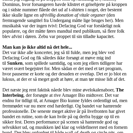
Dominus, hvor forsangeren havde klistret et grisehjerte på kroppen
og i sidste nummer flåede det ud af t-shirten i noget, der bestemt
ikke skulle ligne en
ufrivillig donation af vitale organer
(den
fremragende sangtitel fra Undergang måtte lige bruges her). Men
musikalsk var der ingen tvivl: Defacing God var forståeligt nok
populære, og der måtte føres mandtal med publikum, så flere folk
blev afvist i døren. Zebu var proppet til sin tilladte kapacitet.
Man kan jo ikke altid nå det hele...
Det var ikke alle koncerter, jeg så til fulde, men jeg blev ved
Defacing God og fik således ikke forsøgt at møve mig ind
til
Sunken
, som spillede samtidig, og som jeg ellers tidligere har
været svært begejstret for. Men sådan er det med et tæt program,
hvor pauserne er korte og der desuden er overlap. Det er jo blot en
luksus, at der er så meget godt at høre, at man tør misse lidt af det.
Det næste jeg rent faktisk nåede blev mine øvelokalenaboer,
The
Interbeing
, der forsøgte at rive Amager Bio midtover. Det var
endnu for tidligt til, at Amager Bio kunne fyldes ordentligt ud, men
fremmødet var nu mere end hæderligt. Og bandet var hamrende
professionelle. De seneste meget aktive år på livefronten har givet
bandet en rutine, som de kan hvile på og derfra bygge op til en
sikker fest. Deres performance på scenen så hamrende god og
selvsikker ud, og musikken lød klar og veldefineret med en fornem
bund. Der blev opfordret til både wall-of-death og circle pits, om