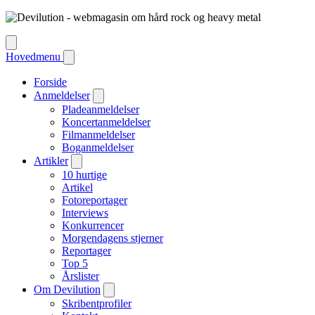
Hovedmenu
Forside
Anmeldelser
Pladeanmeldelser
Koncertanmeldelser
Filmanmeldelser
Boganmeldelser
Artikler
10 hurtige
Artikel
Fotoreportager
Interviews
Konkurrencer
Morgendagens stjerner
Reportager
Top 5
Årslister
Om Devilution
Skribentprofiler