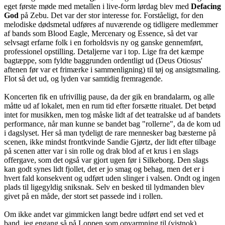
eget første møde med metallen i live-form lørdag blev med
Defacing
God
på Zebu. Det var der stor interesse for. Forståeligt, for den
melodiske dødsmetal udføres af nuværende og tidligere medlemmer
af bands som Blood Eagle, Mercenary og Essence, så det var
selvsagt erfarne folk i en forholdsvis ny og ganske gennemført,
professionel opstilling. Detaljerne var i top. Lige fra det kæmpe
bagtæppe, som fyldte baggrunden ordentligt ud (Deus Otiosus'
aftenen før var et frimærke i sammenligning) til tøj og ansigtsmaling.
Flot så det ud, og lyden var samtidig fremragende.
Koncerten fik en ufrivillig pause, da der gik en brandalarm, og alle
måtte ud af lokalet, men en rum tid efter forsætte ritualet. Det betød
intet for musikken, men tog måske lidt af det teatralske ud af bandets
performance, når man kunne se bandet bag "rollerne", da de kom ud
i dagslyset. Her så man tydeligt de rare mennesker bag bæsterne på
scenen, ikke mindst frontkvinde Sandie Gjørtz, der lidt efter tilbage
på scenen atter var i sin rolle og drak blod af et krus i en slags
offergave, som det også var gjort ugen før i Silkeborg. Den slags
kan godt synes lidt fjollet, det er jo smag og behag, men det er i
hvert fald konsekvent og udført uden slinger i valsen. Ondt og ingen
plads til ligegyldig sniksnak. Selv en besked til lydmanden blev
givet på en måde, der stort set passede ind i rollen.
Om ikke andet var gimmicken langt bedre udført end set ved et
band, jeg engang så på Loppen som opvarmning til (vistnok)