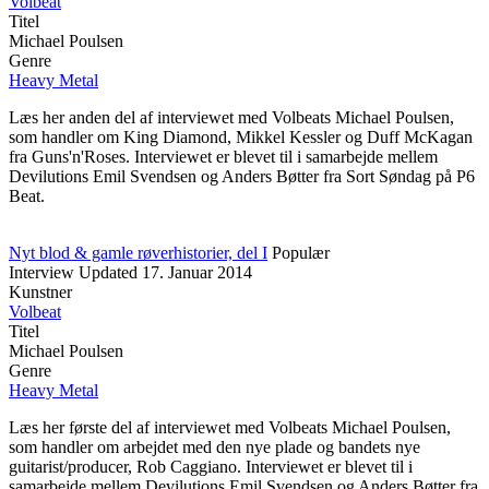
Volbeat
Titel
Michael Poulsen
Genre
Heavy Metal
Læs her anden del af interviewet med Volbeats Michael Poulsen,
som handler om King Diamond, Mikkel Kessler og Duff McKagan
fra Guns'n'Roses. Interviewet er blevet til i samarbejde mellem
Devilutions Emil Svendsen og Anders Bøtter fra Sort Søndag på P6
Beat.
Nyt blod & gamle røverhistorier, del I
Populær
Interview
Updated
17. Januar 2014
Kunstner
Volbeat
Titel
Michael Poulsen
Genre
Heavy Metal
Læs her første del af interviewet med Volbeats Michael Poulsen,
som handler om arbejdet med den nye plade og bandets nye
guitarist/producer, Rob Caggiano. Interviewet er blevet til i
samarbejde mellem Devilutions Emil Svendsen og Anders Bøtter fra