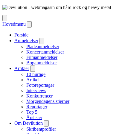
Hovedmenu
Forside
Anmeldelser
Pladeanmeldelser
Koncertanmeldelser
Filmanmeldelser
Boganmeldelser
Artikler
10 hurtige
Artikel
Fotoreportager
Interviews
Konkurrencer
Morgendagens stjerner
Reportager
Top 5
Årslister
Om Devilution
Skribentprofiler