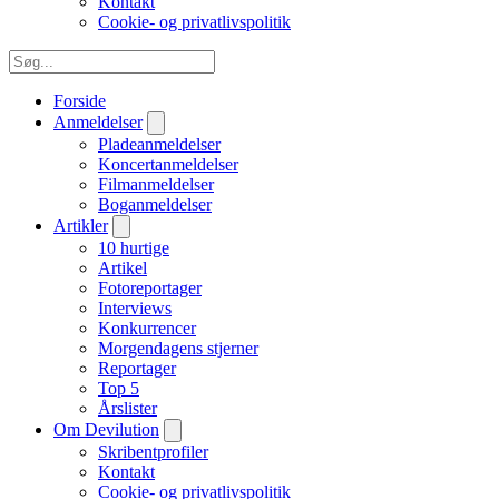
Kontakt
Cookie- og privatlivspolitik
Forside
Anmeldelser
Pladeanmeldelser
Koncertanmeldelser
Filmanmeldelser
Boganmeldelser
Artikler
10 hurtige
Artikel
Fotoreportager
Interviews
Konkurrencer
Morgendagens stjerner
Reportager
Top 5
Årslister
Om Devilution
Skribentprofiler
Kontakt
Cookie- og privatlivspolitik