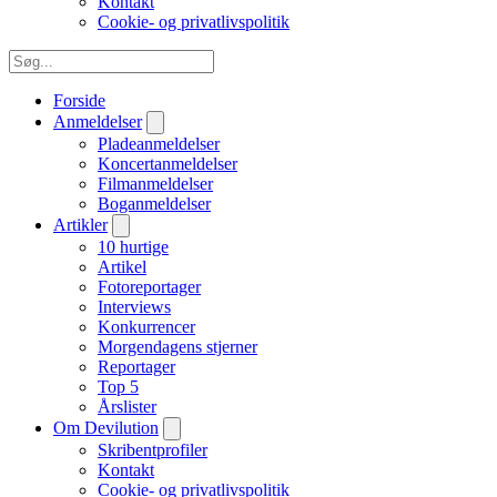
Kontakt
Cookie- og privatlivspolitik
Forside
Anmeldelser
Pladeanmeldelser
Koncertanmeldelser
Filmanmeldelser
Boganmeldelser
Artikler
10 hurtige
Artikel
Fotoreportager
Interviews
Konkurrencer
Morgendagens stjerner
Reportager
Top 5
Årslister
Om Devilution
Skribentprofiler
Kontakt
Cookie- og privatlivspolitik