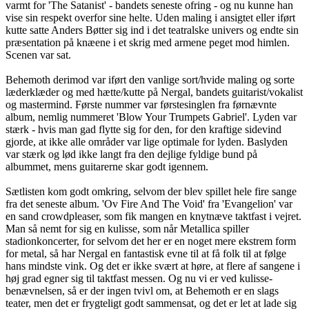
varmt for 'The Satanist' - bandets seneste ofring - og nu kunne han
vise sin respekt overfor sine helte. Uden maling i ansigtet eller iført
kutte satte Anders Bøtter sig ind i det teatralske univers og endte sin
præsentation på knæene i et skrig med armene peget mod himlen.
Scenen var sat.
Behemoth derimod var iført den vanlige sort/hvide maling og sorte
læderklæder og med hætte/kutte på Nergal, bandets guitarist/vokalist
og mastermind. Første nummer var førstesinglen fra førnævnte
album, nemlig nummeret 'Blow Your Trumpets Gabriel'. Lyden var
stærk - hvis man gad flytte sig for den, for den kraftige sidevind
gjorde, at ikke alle områder var lige optimale for lyden. Baslyden
var stærk og lød ikke langt fra den dejlige fyldige bund på
albummet, mens guitarerne skar godt igennem.
Sætlisten kom godt omkring, selvom der blev spillet hele fire sange
fra det seneste album. 'Ov Fire And The Void' fra 'Evangelion' var
en sand crowdpleaser, som fik mangen en knytnæve taktfast i vejret.
Man så nemt for sig en kulisse, som når Metallica spiller
stadionkoncerter, for selvom det her er en noget mere ekstrem form
for metal, så har Nergal en fantastisk evne til at få folk til at følge
hans mindste vink. Og det er ikke svært at høre, at flere af sangene i
høj grad egner sig til taktfast messen. Og nu vi er ved kulisse-
benævnelsen, så er der ingen tvivl om, at Behemoth er en slags
teater, men det er frygteligt godt sammensat, og det er let at lade sig