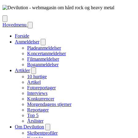
Hovedmenu
Forside
Anmeldelser
Pladeanmeldelser
Koncertanmeldelser
Filmanmeldelser
Boganmeldelser
Artikler
10 hurtige
Artikel
Fotoreportager
Interviews
Konkurrencer
Morgendagens stjerner
Reportager
Top 5
Årslister
Om Devilution
Skribentprofiler