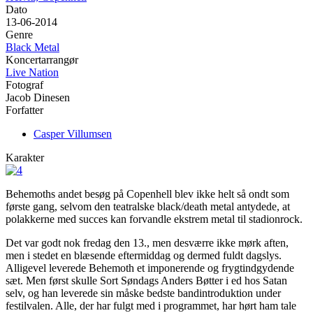
Dato
13-06-2014
Genre
Black Metal
Koncertarrangør
Live Nation
Fotograf
Jacob Dinesen
Forfatter
Casper Villumsen
Karakter
Behemoths andet besøg på Copenhell blev ikke helt så ondt som
første gang, selvom den teatralske black/death metal antydede, at
polakkerne med succes kan forvandle ekstrem metal til stadionrock.
Det var godt nok fredag den 13., men desværre ikke mørk aften,
men i stedet en blæsende eftermiddag og dermed fuldt dagslys.
Alligevel leverede Behemoth et imponerende og frygtindgydende
sæt. Men først skulle Sort Søndags Anders Bøtter i ed hos Satan
selv, og han leverede sin måske bedste bandintroduktion under
festilvalen. Alle, der har fulgt med i programmet, har hørt ham tale