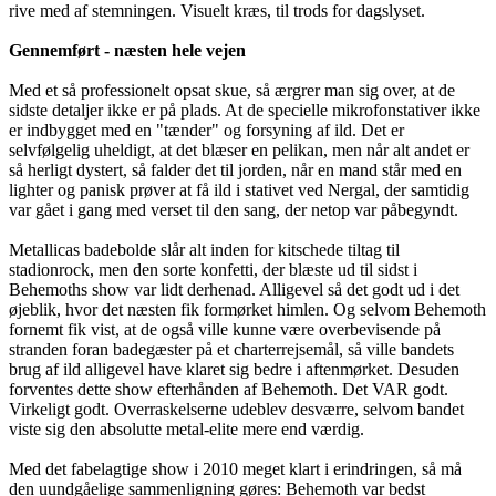
rive med af stemningen. Visuelt kræs, til trods for dagslyset.
Gennemført - næsten hele vejen
Med et så professionelt opsat skue, så ærgrer man sig over, at de
sidste detaljer ikke er på plads. At de specielle mikrofonstativer ikke
er indbygget med en "tænder" og forsyning af ild. Det er
selvfølgelig uheldigt, at det blæser en pelikan, men når alt andet er
så herligt dystert, så falder det til jorden, når en mand står med en
lighter og panisk prøver at få ild i stativet ved Nergal, der samtidig
var gået i gang med verset til den sang, der netop var påbegyndt.
Metallicas badebolde slår alt inden for kitschede tiltag til
stadionrock, men den sorte konfetti, der blæste ud til sidst i
Behemoths show var lidt derhenad. Alligevel så det godt ud i det
øjeblik, hvor det næsten fik formørket himlen. Og selvom Behemoth
fornemt fik vist, at de også ville kunne være overbevisende på
stranden foran badegæster på et charterrejsemål, så ville bandets
brug af ild alligevel have klaret sig bedre i aftenmørket. Desuden
forventes dette show efterhånden af Behemoth. Det VAR godt.
Virkeligt godt. Overraskelserne udeblev desværre, selvom bandet
viste sig den absolutte metal-elite mere end værdig.
Med det fabelagtige show i 2010 meget klart i erindringen, så må
den uundgåelige sammenligning gøres: Behemoth var bedst