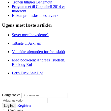
Tronen tilhører Behemoth
Programmet til Copenhell 2014 er
fuldendt!
Et kompromisløst mesterværk
Ugens mest læste artikler
Sover metalhovederne?
Tilbage til Arkham
Vi kaldte afgrunden for fremskridt
Mød bookeren: Andreas Truelsen,
Rock og Rul
Let’s Fuck Shit Up!
Brugernavn
Registrer
Log ind
Husk mig