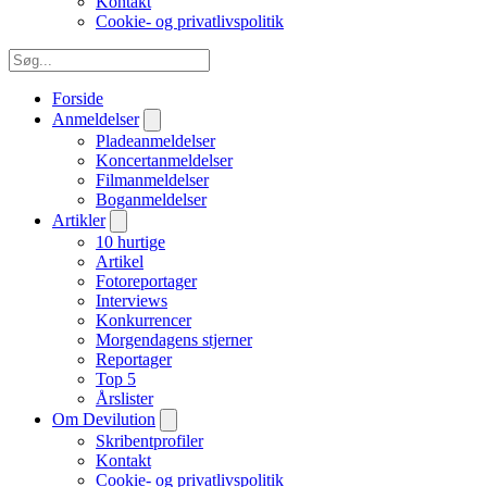
Kontakt
Cookie- og privatlivspolitik
Forside
Anmeldelser
Pladeanmeldelser
Koncertanmeldelser
Filmanmeldelser
Boganmeldelser
Artikler
10 hurtige
Artikel
Fotoreportager
Interviews
Konkurrencer
Morgendagens stjerner
Reportager
Top 5
Årslister
Om Devilution
Skribentprofiler
Kontakt
Cookie- og privatlivspolitik