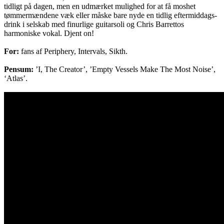
tidligt på dagen, men en udmærket mulighed for at få moshet
tømmermændene væk eller måske bare nyde en tidlig eftermiddags-
drink i selskab med finurlige guitarsoli og Chris Barrettos
harmoniske vokal. Djent on!
For:
fans af Periphery, Intervals, Sikth.
Pensum:
’I, The Creator’, ’Empty Vessels Make The Most Noise’,
‘Atlas’.