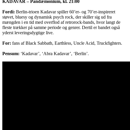
KADAVAR – Pandæmonium, kl. 21:00
Fordi:
Berlin-trioen Kadavar spiller 60’er- og 70’er-inspireret
støvet, bluesy og dynamisk psych rock, der skiller sig ud fra
mængden i en tid med overflod af retrorock-bands, hvor langt de
fleste trækker på samme periode og genrer. Dertil er bandet også
yderst leveringsdygtige live.
For:
fans af Black Sabbath, Earthless, Uncle Acid, Truckfighters.
Pensum:
‘Kadavar’, ‘Abra Kadavar’, ‘Berlin’.