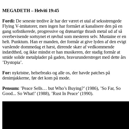
MEGADETH – Helviti 19:45
Fordi:
De seneste tredive år har der været et utal af seksstrengede
Flying V-imitatorer, men ingen har formået at kanalisere den på en
gang sofistikerede, progressive og drønarrige thrash metal ud af så
overbevisende sortsynet et røvhul som mesteren selv. Mustaine er en
helt. Punktum. Han er manden, der formår at give lyden af den evigt
varslende dommedag et hæst, dirrende skær af vedkommende
indædthed, og ikke mindst er han musikeren, der stadig formår at
smide solide metalplader på gaden, bravurunderstreget med dette års
’Dystopia’.
For:
nykristne, helsefreaks og alle os, der havde patches på
denimjakkerne, før det kom på mode.
Pensum:
’Peace Sells… but Who’s Buying?’ (1986), ’So Far, So
Good... So What!’ (1988), ’Rust In Peace’ (1990).