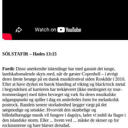
SÓLSTAFIR – Hades 13:15
Fordi:
Disse anerkendte islændinge har med garanti det tunge,
landskabsmalende skyts med, når de gæster Copenhell – i øvrigt
deres første besøge på en dansk musikfestival siden Roskilde i 2010.
Efter at have dyrket en barok blanding af viking og black/rock metal
i begyndelsen af karrieren har trekløveret (ikke medregnet ny tour-
trommeslager) med tiden bevæget sig væk fra deres musikalske
udgangspunkt og spiller i dag en anderledes form for melankolsk
postrock. Bandets senere storladenhed lægger vægt på det
sørgmodige og smukke. Hvorvidt den skrøbelige og
billedafhængige musik vil fungere i dagslys, lader vi indtil da flagre i
den islandske storm. Eller ... hvem ved ... måske de skruer op for
rocknumrene og bare blæser derudad.