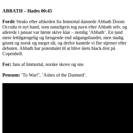
ABBATH – Hades 00:45
Fordi:
Straks efter afskeden fra Immortal dannede Abbath Doom
Occulta et nyt band, som naturligvis tog navn efter Abbath selv, og
allerede i januar var første skive klar – nemlig ’Abbath’. En tand
mere lettilgængelig og fængende end udgangsbandet, men stadig
grumt og norsk og meget råt, og derfor kastede vi fire stjerner efter
debuten. Abbath har potentialet til at blive årets black-fest på
Copenhell.
For:
fans af Immortal, norske skove og sne.
Pensum:
’To War!’, ’Ashes of the Damned’.