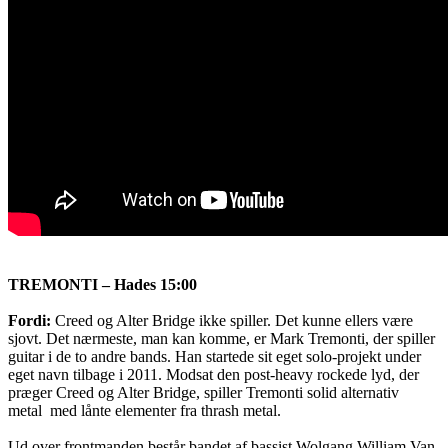
TREMONTI – Hades 15:00
Fordi:
Creed og Alter Bridge ikke spiller. Det kunne ellers være
sjovt. Det nærmeste, man kan komme, er Mark Tremonti, der spiller
guitar i de to andre bands. Han startede sit eget solo-projekt under
eget navn tilbage i 2011. Modsat den post-heavy rockede lyd, der
præger Creed og Alter Bridge, spiller Tremonti solid alternativ
metal med lånte elementer fra thrash metal.
Ud over frontmanden består bandet af bassist Wolgang William Van