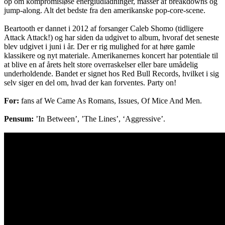
op om kompromisløse energiudladninger, masser af breakdowns og
jump-along. Alt det bedste fra den amerikanske pop-core-scene.
Beartooth er dannet i 2012 af forsanger Caleb Shomo (tidligere
Attack Attack!) og har siden da udgivet to album, hvoraf det seneste
blev udgivet i juni i år. Der er rig mulighed for at høre gamle
klassikere og nyt materiale. Amerikanernes koncert har potentiale til
at blive en af årets helt store overraskelser eller bare umådelig
underholdende. Bandet er signet hos Red Bull Records, hvilket i sig
selv siger en del om, hvad der kan forventes. Party on!
For:
fans af We Came As Romans, Issues, Of Mice And Men.
Pensum:
’In Between’, ’The Lines’, ‘Aggressive’.