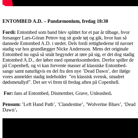
ENTOMBED A.D. – Pandæmonium, fredag 18:30
Fordi:
Entombed som band blev splittet for et par år tilbage, hvor
forsanger Lars-Göran Petrov tog sit gode tøj og gik, hvor han så
dannede Entombed A.D. i stedet. Dels fordi rettighederne til navnet
stadig var hos grundlægger Nicke Andersson. Mens det originale
Entombed nu også så småt begynder at røre på sig, er det dog stadig
Entombed A.D., der løber med opmærksomheden. Derfor spiller de
på Copenhell, og vi kan forvente masser af klassiske Entombed-
sange samt naturligvis en del fra den nye ’Dead Dawn’, der ifølge
vores anmelder stadig indeholder ”en klassisk svensk, smadret
dødsmetallyd”. Det ser vi frem til fredag aften på Copenhell.
For:
fans af Entombed, Dismember, Grave, Unleashed
.
Pensum:
’Left Hand Path’, ’Clandestine’, ’Wolverine Blues’, ‘Dead
Dawn’
.