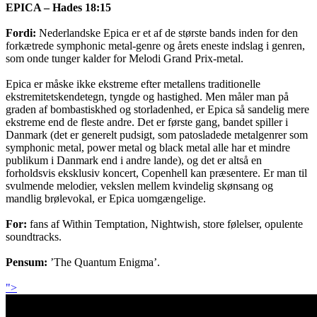
EPICA – Hades 18:15
Fordi:
Nederlandske Epica er et af de største bands inden for den
forkætrede symphonic metal-genre og årets eneste indslag i genren,
som onde tunger kalder for Melodi Grand Prix-metal.
Epica er måske ikke ekstreme efter metallens traditionelle
ekstremitetskendetegn, tyngde og hastighed. Men måler man på
graden af bombastiskhed og storladenhed, er Epica så sandelig mere
ekstreme end de fleste andre. Det er første gang, bandet spiller i
Danmark (det er generelt pudsigt, som patosladede metalgenrer som
symphonic metal, power metal og black metal alle har et mindre
publikum i Danmark end i andre lande), og det er altså en
forholdsvis eksklusiv koncert, Copenhell kan præsentere. Er man til
svulmende melodier, vekslen mellem kvindelig skønsang og
mandlig brølevokal, er Epica uomgængelige.
For:
fans af Within Temptation, Nightwish, store følelser, opulente
soundtracks.
Pensum:
’The Quantum Enigma’.
">