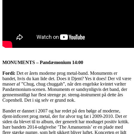
MONUMENTS – Pandæmonium 14:00
Fordi:
Det er årets moderne prog metal-band. Monuments er
bandet, hvis du kan lide det. Does it Djent? Yes it does! Der vil være
masser af ”Chug, chug chuggah”, når den engelske kvintet vælter
Pandæmonium-scenen. Monuments er sandsynligvis det band, der
gennemsnitligt har flest strenge pr. streng-instrument på dette års
Copenhell. Det i sig selv er grund nok.
Bandet er dannet i 2007 og har redet på den bølge af moderne,
djent-inficeret prog metal, der for alvor tog fat i 2009-2010. Det er
siden da blevet til to album, der generelt har modtaget positiv kritik.
Især bandets 2014-udgivelse ’The Amanuensis’ er en plade med
flere stærke numre, som helt sikkert bliver luftet. Koncerten er lidt