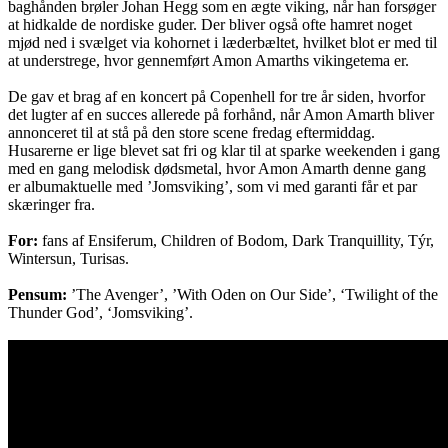
baghånden brøler Johan Hegg som en ægte viking, når han forsøger
at hidkalde de nordiske guder. Der bliver også ofte hamret noget
mjød ned i svælget via kohornet i læderbæltet, hvilket blot er med til
at understrege, hvor gennemført Amon Amarths vikingetema er.
De gav et brag af en koncert på Copenhell for tre år siden, hvorfor
det lugter af en succes allerede på forhånd, når Amon Amarth bliver
annonceret til at stå på den store scene fredag eftermiddag.
Husarerne er lige blevet sat fri og klar til at sparke weekenden i gang
med en gang melodisk dødsmetal, hvor Amon Amarth denne gang
er albumaktuelle med ’Jomsviking’, som vi med garanti får et par
skæringer fra.
For:
fans af Ensiferum, Children of Bodom, Dark Tranquillity, Týr,
Wintersun, Turisas.
Pensum:
’The Avenger’, ’With Oden on Our Side’, ‘Twilight of the
Thunder God’, ‘Jomsviking’.