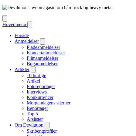
Hovedmenu
Forside
Anmeldelser
Pladeanmeldelser
Koncertanmeldelser
Filmanmeldelser
Boganmeldelser
Artikler
10 hurtige
Artikel
Fotoreportager
Interviews
Konkurrencer
Morgendagens stjerner
Reportager
Top 5
Årslister
Om Devilution
Skribentprofiler