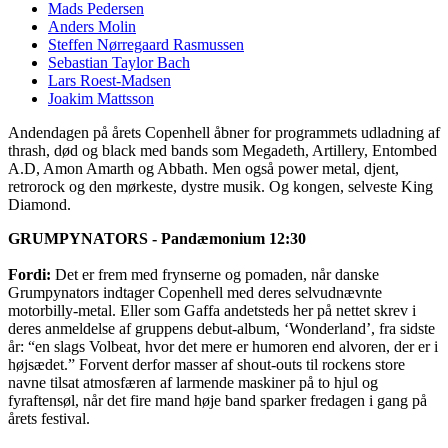
Mads Pedersen
Anders Molin
Steffen Nørregaard Rasmussen
Sebastian Taylor Bach
Lars Roest-Madsen
Joakim Mattsson
Andendagen på årets Copenhell åbner for programmets udladning af
thrash, død og black med bands som Megadeth, Artillery, Entombed
A.D, Amon Amarth og Abbath. Men også power metal, djent,
retrorock og den mørkeste, dystre musik. Og kongen, selveste King
Diamond.
GRUMPYNATORS - Pandæmonium 12:30
Fordi:
Det er frem med frynserne og pomaden, når danske
Grumpynators indtager Copenhell med deres selvudnævnte
motorbilly-metal. Eller som Gaffa andetsteds her på nettet skrev i
deres anmeldelse af gruppens debut-album, ‘Wonderland’, fra sidste
år: “en slags Volbeat, hvor det mere er humoren end alvoren, der er i
højsædet.” Forvent derfor masser af shout-outs til rockens store
navne tilsat atmosfæren af larmende maskiner på to hjul og
fyraftensøl, når det fire mand høje band sparker fredagen i gang på
årets festival.