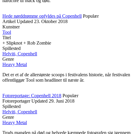
hardcore til black og død.
Hede nørddrømme opfyldes på Copenhell
Populær
Artikel
Updated
23. Oktober 2018
Kunstner
Tool
Titel
+ Slipknot + Rob Zombie
Spillested
Helviti, Copenhell
Genre
Heavy Metal
Det er et af de allerstørste scoops i festivalens historie, når festivalen
offentliggør Tool som headliner til næste år.
Fotoreportage: Copenhell 2018
Populær
Fotoreportager
Updated
29. Juni 2018
Spillested
Helviti, Copenhell
Genre
Heavy Metal
Trods manglen på død og helvede kæmpede fotografen sig igennem