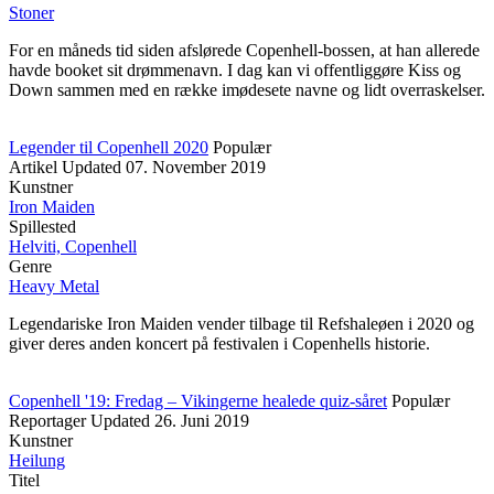
Stoner
For en måneds tid siden afslørede Copenhell-bossen, at han allerede
havde booket sit drømmenavn. I dag kan vi offentliggøre Kiss og
Down sammen med en række imødesete navne og lidt overraskelser.
Legender til Copenhell 2020
Populær
Artikel
Updated
07. November 2019
Kunstner
Iron Maiden
Spillested
Helviti, Copenhell
Genre
Heavy Metal
Legendariske Iron Maiden vender tilbage til Refshaleøen i 2020 og
giver deres anden koncert på festivalen i Copenhells historie.
Copenhell '19: Fredag – Vikingerne healede quiz-såret
Populær
Reportager
Updated
26. Juni 2019
Kunstner
Heilung
Titel