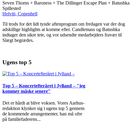
Seven Thorns + Baroness + The Dillinger Escape Plan + Batushka
Spillested
Helviti, Copenhell
Til trods for det lidt tynde aftenprogram om fredagen var der dog
adskillige highlights at komme efter. Candlemass og Batushka
indtager den sikre tete, og vor udsendte medarbejders fravær til
Slægt begrædes.
Ugens top 5
Top 5 – Koncertefteråret i Jylland – "jeg
kommer måske senere"
Det er hårdt at blive voksen. Vores Aarhus-
redaktion klynker sig i ugens top 5 gennem
de kommende arrangementer, han må ofre
på familiefaderens
...