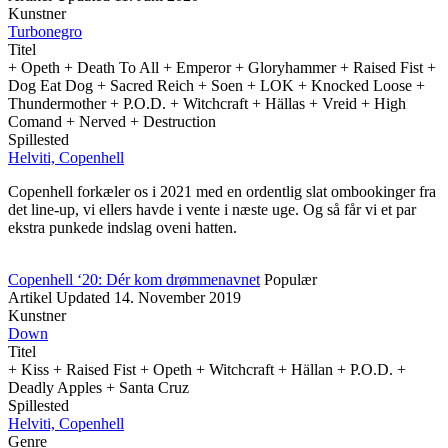
Kunstner
Turbonegro
Titel
+ Opeth + Death To All + Emperor + Gloryhammer + Raised Fist +
Dog Eat Dog + Sacred Reich + Soen + LOK + Knocked Loose +
Thundermother + P.O.D. + Witchcraft + Hällas + Vreid + High
Comand + Nerved + Destruction
Spillested
Helviti, Copenhell
Copenhell forkæler os i 2021 med en ordentlig slat ombookinger fra
det line-up, vi ellers havde i vente i næste uge. Og så får vi et par
ekstra punkede indslag oveni hatten.
Copenhell ‘20: Dér kom drømmenavnet
Populær
Artikel
Updated
14. November 2019
Kunstner
Down
Titel
+ Kiss + Raised Fist + Opeth + Witchcraft + Hällan + P.O.D. +
Deadly Apples + Santa Cruz
Spillested
Helviti, Copenhell
Genre