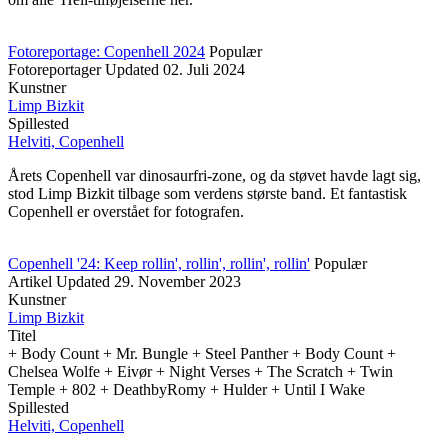
Fotoreportage: Copenhell 2024
Populær
Fotoreportager
Updated
02. Juli 2024
Kunstner
Limp Bizkit
Spillested
Helviti, Copenhell
Årets Copenhell var dinosaurfri-zone, og da støvet havde lagt sig,
stod Limp Bizkit tilbage som verdens største band. Et fantastisk
Copenhell er overstået for fotografen.
Copenhell '24: Keep rollin', rollin', rollin', rollin'
Populær
Artikel
Updated
29. November 2023
Kunstner
Limp Bizkit
Titel
+ Body Count + Mr. Bungle + Steel Panther + Body Count +
Chelsea Wolfe + Eivør + Night Verses + The Scratch + Twin
Temple + 802 + DeathbyRomy + Hulder + Until I Wake
Spillested
Helviti, Copenhell