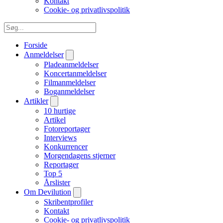
Kontakt
Cookie- og privatlivspolitik
Forside
Anmeldelser
Pladeanmeldelser
Koncertanmeldelser
Filmanmeldelser
Boganmeldelser
Artikler
10 hurtige
Artikel
Fotoreportager
Interviews
Konkurrencer
Morgendagens stjerner
Reportager
Top 5
Årslister
Om Devilution
Skribentprofiler
Kontakt
Cookie- og privatlivspolitik