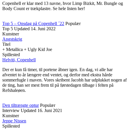
Copenhell er klar med 13 navne, hvor Limp Bizkit, Mr. Bungle og
Body Count er trækplastre. Se hele listen her!
Top 5 – Onsdag på Copenhell ´22
Populær
Top 5
Updated
14. Juni 2022
Kunstner
Angstskrig
Titel
+ Metallica + Ugly Kid Joe
Spillested
Helviti, Copenhell
Der er kun få timer, til portene åbner igen. En dag, vi alle har
afventet to år længere end ventet, og derfor med ekstra hårde
sommerfugle i maven. Vores skribent Jacobh har udplukket nogen af
de ting, han ser mest frem til på førstedagen tilbage i felten på
Refshaleøen.
Den tiltrængte optur
Populær
Interview
Updated
16. Juni 2021
Kunstner
Jeppe Nissen
Spillested