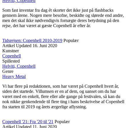
Helviti, Copenhell
Som fast inventar fra dag ét skorter det ikke just på flashbacks
gennem årene. Nogen mere besofne, beskidte og slørede end andre,
men det skal ikke nødvendigvis fornægte deres betydning på den
rejse, det har været at gæste Copenhell år efter år.
Tidsrejsen: Copenhell 2010-2019
Populær
Artikel
Updated
16. Juni 2020
Kunstner
Copenhell
Spillested
Helviti, Copenhell
Genre
Heavy Metal
Vi har flere på redaktionen, som har været på Copenhell hvert år,
siden det startede. Villumsen er en af dem, og uanset om du har
været med en enkelt, flere eller alle gange på festivalen, så kan du
nok nikke genkendende til flere ting i hans beskrivelse af Copenhell
fra starten til 2019 og årets ærgerlige aflysning.
Copenhell '21: Fra '20 til '21
Populær
Artikel
Updated
11. Juni 2020