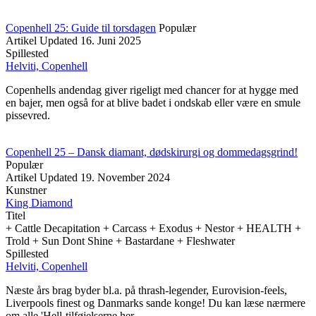
Copenhell 25: Guide til torsdagen
Populær
Artikel
Updated
16. Juni 2025
Spillested
Helviti, Copenhell
Copenhells andendag giver rigeligt med chancer for at hygge med
en bajer, men også for at blive badet i ondskab eller være en smule
pissevred.
Copenhell 25 – Dansk diamant, dødskirurgi og dommedagsgrind!
Populær
Artikel
Updated
19. November 2024
Kunstner
King Diamond
Titel
+ Cattle Decapitation + Carcass + Exodus + Nestor + HEALTH +
Trold + Sun Dont Shine + Bastardane + Fleshwater
Spillested
Helviti, Copenhell
Næste års brag byder bl.a. på thrash-legender, Eurovision-feels,
Liverpools finest og Danmarks sande konge! Du kan læse nærmere
om alle 'Hell-tilføjelserne her.