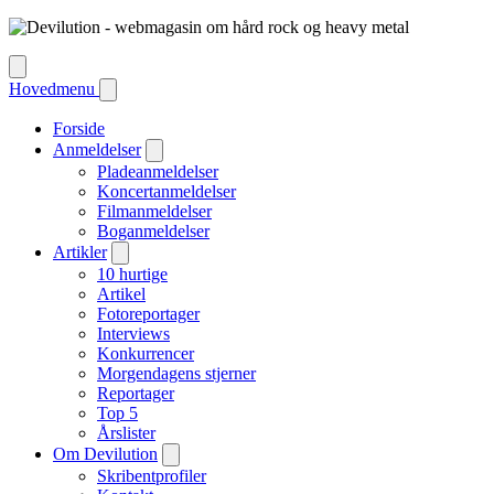
Hovedmenu
Forside
Anmeldelser
Pladeanmeldelser
Koncertanmeldelser
Filmanmeldelser
Boganmeldelser
Artikler
10 hurtige
Artikel
Fotoreportager
Interviews
Konkurrencer
Morgendagens stjerner
Reportager
Top 5
Årslister
Om Devilution
Skribentprofiler