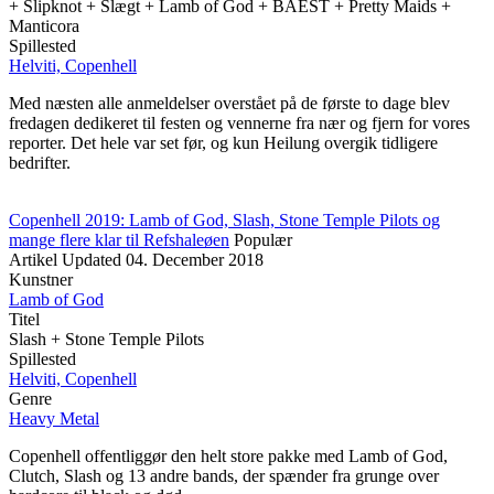
+ Slipknot + Slægt + Lamb of God + BAEST + Pretty Maids +
Manticora
Spillested
Helviti, Copenhell
Med næsten alle anmeldelser overstået på de første to dage blev
fredagen dedikeret til festen og vennerne fra nær og fjern for vores
reporter. Det hele var set før, og kun Heilung overgik tidligere
bedrifter.
Copenhell 2019: Lamb of God, Slash, Stone Temple Pilots og
mange flere klar til Refshaleøen
Populær
Artikel
Updated
04. December 2018
Kunstner
Lamb of God
Titel
Slash + Stone Temple Pilots
Spillested
Helviti, Copenhell
Genre
Heavy Metal
Copenhell offentliggør den helt store pakke med Lamb of God,
Clutch, Slash og 13 andre bands, der spænder fra grunge over