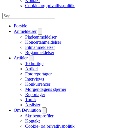
Kontakt
Cookie- og privatlivspolitik
Forside
Anmeldelser
Pladeanmeldelser
Koncertanmeldelser
Filmanmeldelser
Boganmeldelser
Artikler
10 hurtige
Artikel
Fotoreportager
Interviews
Konkurrencer
Morgendagens stjerner
Reportager
Top 5
Årslister
Om Devilution
Skribentprofiler
Kontakt
Cookie- og privatlivspolitik