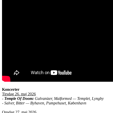
Koncerter
Tirsdag 26. maj 2026
-
Temple Of Doom:
Galvanizer, Malformed — Templet, Lyngby
- Salver, Bitter — Byhaven, Pumpehuset, København
Onsdag 27. maj 2026