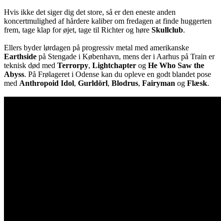
Hvis ikke det siger dig det store, så er den eneste anden
koncertmulighed af hårdere kaliber om fredagen at finde huggerten
frem, tage klap for øjet, tage til Richter og høre
Skullclub
.
Ellers byder lørdagen på progressiv metal med amerikanske
Earthside
på Stengade i København, mens der i Aarhus på Train er
teknisk død med
Terrorpy
,
Lightchapter
og
He Who Saw the
Abyss
. På Frølageret i Odense kan du opleve en godt blandet pose
med
Anthropoid Idol
,
Gurldörl
,
Blodrus
,
Fairyman
og
Flæsk
.