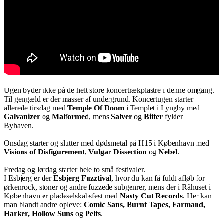
Ugen byder ikke på de helt store koncertrækplastre i denne omgang.
Til gengæld er der masser af undergrund. Koncertugen starter
allerede tirsdag med
Temple Of Doom
i Templet i Lyngby med
Galvanizer
og
Malformed
, mens
Salver
og
Bitter
fylder
Byhaven.
Onsdag starter og slutter med dødsmetal på H15 i København med
Visions of Disfigurement
,
Vulgar Dissection
og
Nebel
.
Fredag og lørdag starter hele to små festivaler.
I Esbjerg er der
Esbjerg Fuzztival
, hvor du kan få fuldt afløb for
ørkenrock, stoner og andre fuzzede subgenrer, mens der i Råhuset i
København er pladeselskabsfest med
Nasty Cut Records
. Her kan
man blandt andre opleve:
Comic Sans, Burnt Tapes, Farmand,
Harker, Hollow Suns
og
Pelts
.