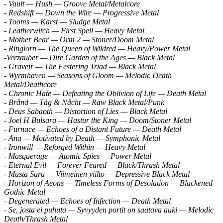
- Vault — Hush — Groove Metal/Metalcore
- Redshift — Down the Wire — Progressive Metal
- Tooms — Karst — Sludge Metal
- Leatherwitch — First Spell — Heavy Metal
- Mother Bear — Orm 2 — Stoner/Doom Metal
- Ringlorn — The Queen of Wildred — Heavy/Power Metal
-Verzauber — Dire Garden of the Ages — Black Metal
- Graveir — The Festering Triad — Black Metal
- Wyrmhaven — Seasons of Gloom — Melodic Death
Metal/Deathcore
- Chronic Hate — Defeating the Oblivion of Life — Death Metal
- Brånd — Tåg & Nåcht — Raw Black Metal/Punk
- Deus Sabaoth — Distortion of Lies — Black Metal
- Joel H Bulsara — Hastur the King — Doom/Stoner Metal
- Furnace — Echoes of a Distant Future — Death Metal
- Ana — Motivated by Death — Symphonic Metal
- Ironwill — Reforged Within — Heavy Metal
- Masquerage — Atomic Spies — Power Metal
- Eternal Evil — Forever Feared — Black/Thrash Metal
- Musta Suru — Viimeinen viilto — Depressive Black Metal
- Horizon of Aeons — Timeless Forms of Desolation — Blackened
Gothic Metal
- Degenerated — Echoes of Infection — Death Metal
- Se, josta ei puhuta — Syvyyden portit on saatava auki — Melodic
Death/Thrash Metal