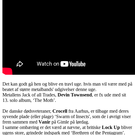
Det kan godt gå hen og blive en travl uge. hvis man vil være med på
beatet af større metalbands' udgivelser denne uge.
Metallens Jack of all Trades,
Devin Townsend
, er fx ude med sit
13. solo album, ‘The Moth’.
De danske dødsveteraner,
Crocell
fra Aarhus, er tilbage med deres
syvende plade (eller plage) ‘Swarm of Insects', som de i øvrigt viser
frem sammen med
Vanir
på Gimle på lørdag.
I samme ombæring er det værd at nævne, at britiske
Lock Up
bliver
ugens store, grindede indspark med ‘Brethren of the Pentagram’.