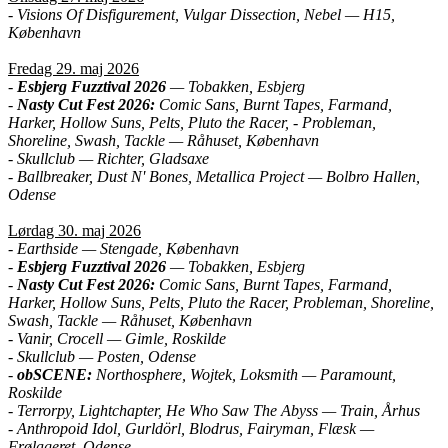
- Visions Of Disfigurement, Vulgar Dissection, Nebel — H15,
København
Fredag 29. maj 2026
-
Esbjerg Fuzztival 2026
— Tobakken, Esbjerg
-
Nasty Cut Fest 2026:
Comic Sans, Burnt Tapes, Farmand,
Harker, Hollow Suns, Pelts, Pluto the Racer, - Probleman,
Shoreline, Swash, Tackle — Råhuset, København
- Skullclub — Richter, Gladsaxe
- Ballbreaker, Dust N' Bones, Metallica Project — Bolbro Hallen,
Odense
Lørdag 30. maj 2026
- Earthside — Stengade, København
-
Esbjerg Fuzztival 2026
— Tobakken, Esbjerg
-
Nasty Cut Fest 2026:
Comic Sans, Burnt Tapes, Farmand,
Harker, Hollow Suns, Pelts, Pluto the Racer, Probleman, Shoreline,
Swash, Tackle — Råhuset, København
- Vanir, Crocell — Gimle, Roskilde
- Skullclub — Posten, Odense
-
obSCENE:
Northosphere, Wojtek, Loksmith — Paramount,
Roskilde
- Terrorpy, Lightchapter, He Who Saw The Abyss — Train, Århus
- Anthropoid Idol, Gurldörl, Blodrus, Fairyman, Flæsk —
Frølageret, Odense