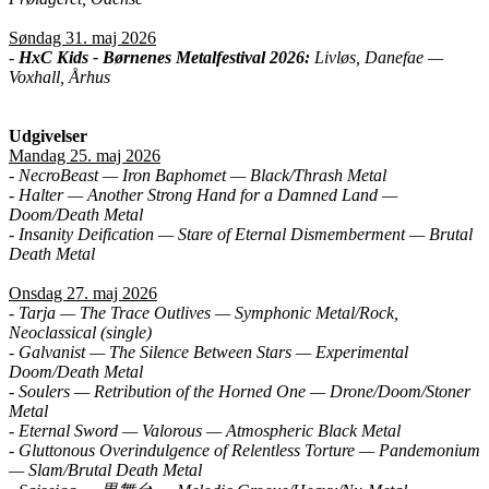
Søndag 31. maj 2026
-
HxC Kids - Børnenes Metalfestival 2026:
Livløs, Danefae —
Voxhall, Århus
Udgivelser
Mandag 25. maj 2026
- NecroBeast — Iron Baphomet — Black/Thrash Metal
- Halter — Another Strong Hand for a Damned Land —
Doom/Death Metal
- Insanity Deification — Stare of Eternal Dismemberment — Brutal
Death Metal
Onsdag 27. maj 2026
- Tarja — The Trace Outlives — Symphonic Metal/Rock,
Neoclassical (single)
- Galvanist — The Silence Between Stars — Experimental
Doom/Death Metal
- Soulers — Retribution of the Horned One — Drone/Doom/Stoner
Metal
- Eternal Sword — Valorous — Atmospheric Black Metal
- Gluttonous Overindulgence of Relentless Torture — Pandemonium
— Slam/Brutal Death Metal