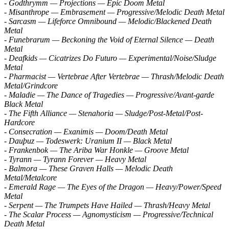
- Godthrymm — Projections — Epic Doom Metal
- Misanthrope — Embrasement — Progressive/Melodic Death Metal
- Sarcasm — Lifeforce Omnibound — Melodic/Blackened Death
Metal
- Funebrarum — Beckoning the Void of Eternal Silence — Death
Metal
- Deafkids — Cicatrizes Do Futuro — Experimental/Noise/Sludge
Metal
- Pharmacist — Vertebrae After Vertebrae — Thrash/Melodic Death
Metal/Grindcore
- Maladie — The Dance of Tragedies — Progressive/Avant-garde
Black Metal
- The Fifth Alliance — Stenahoria — Sludge/Post-Metal/Post-
Hardcore
- Consecration — Exanimis — Doom/Death Metal
- Dauþuz — Todeswerk: Uranium II — Black Metal
- Frankenbok — The Ariba War Honkle — Groove Metal
- Tyrann — Tyrann Forever — Heavy Metal
- Balmora — These Graven Halls — Melodic Death
Metal/Metalcore
- Emerald Rage — The Eyes of the Dragon — Heavy/Power/Speed
Metal
- Serpent — The Trumpets Have Hailed — Thrash/Heavy Metal
- The Scalar Process — Agnomysticism — Progressive/Technical
Death Metal