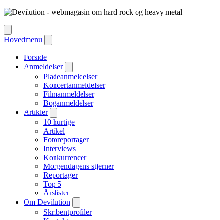
Hovedmenu
Forside
Anmeldelser
Pladeanmeldelser
Koncertanmeldelser
Filmanmeldelser
Boganmeldelser
Artikler
10 hurtige
Artikel
Fotoreportager
Interviews
Konkurrencer
Morgendagens stjerner
Reportager
Top 5
Årslister
Om Devilution
Skribentprofiler