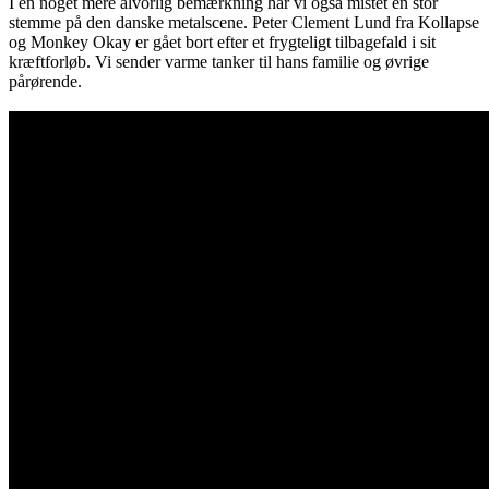
I en noget mere alvorlig bemærkning har vi også mistet en stor
stemme på den danske metalscene. Peter Clement Lund fra Kollapse
og Monkey Okay er gået bort efter et frygteligt tilbagefald i sit
kræftforløb. Vi sender varme tanker til hans familie og øvrige
pårørende.