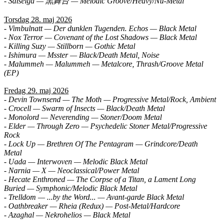
- Saiseiga — 黒舞台 — Melodic Groove/Heavy/Nu-Metal
Torsdag 28. maj 2026
- Vimbulnatt — Der dunklen Tugenden. Echos — Black Metal
- Nox Terror — Covenant of the Lost Shadows — Black Metal
- Killing Suzy — Stillborn — Gothic Metal
- Ishimura — Msster — Black/Death Metal, Noise
- Malummeh — Malummeh — Metalcore, Thrash/Groove Metal
(EP)
Fredag 29. maj 2026
- Devin Townsend — The Moth — Progressive Metal/Rock, Ambient
- Crocell — Swarm of Insects — Black/Death Metal
- Monolord — Neverending — Stoner/Doom Metal
- Elder — Through Zero — Psychedelic Stoner Metal/Progressive
Rock
- Lock Up — Brethren Of The Pentagram — Grindcore/Death
Metal
- Uada — Interwoven — Melodic Black Metal
- Narnia — X — Neoclassical/Power Metal
- Hecate Enthroned — The Corpse of a Titan, a Lament Long
Buried — Symphonic/Melodic Black Metal
- Trelldom — ...by the Word... — Avant-garde Black Metal
- Oathbreaker — Rheia (Redux) — Post-Metal/Hardcore
- Azaghal — Nekrohelios — Black Metal