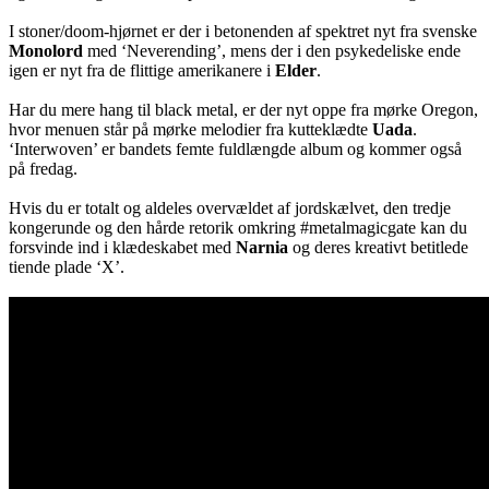
I stoner/doom-hjørnet er der i betonenden af spektret nyt fra svenske
Monolord
med ‘Neverending’, mens der i den psykedeliske ende
igen er nyt fra de flittige amerikanere i
Elder
.
Har du mere hang til black metal, er der nyt oppe fra mørke Oregon,
hvor menuen står på mørke melodier fra kutteklædte
Uada
.
‘Interwoven’ er bandets femte fuldlængde album og kommer også
på fredag.
Hvis du er totalt og aldeles overvældet af jordskælvet, den tredje
kongerunde og den hårde retorik omkring #metalmagicgate kan du
forsvinde ind i klædeskabet med
Narnia
og deres kreativt betitlede
tiende plade ‘X’.