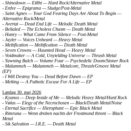
- Shinedown — Ei8ht — Hard Rock/Alternative Metal
- Erdve — Epigrama — Sludge/Post-Metal
- Saint Agnes — Your God Fearing Days Are About To Begin —
Alternative Rock/Metal
- Avertat — Dead End Life — Melodic Death Metal
- Belialed — The Echoless Chasm — Death Metal
- Hanry — What Came From Silence — Post-Metal
- Jayler — Voices Unheard — Heavy Metal
- Meltification — Meltification — Death Metal
- Seven Crowns — Haunted Head — Heavy Metal
- Voidmaker — A Cold, Unyielding Universe — Thrash Metal
- Yawning Balch — Volume Four — Psychedelic Doom/Stoner Rock
- Malummeh — Malummeh — Metalcore, Thrash/Groove Metal
(EP)
- I Will Destroy You — Dead Before Dawn — EP
- Melting — A Pathetic Excuse For A Life — EP
Lørdag 30. maj 2026
- Kyanos — Deep Inside of Me — Melodic Heavy Metal/Hard Rock
- Vølus — Elegy of the Necrochosen — Black/Death Metal/Noise
- Eternal Sacrifice — Hierophant — Epic Black Metal
- Rimruna — Wenn droben nachts der Frostmond thront — Black
Metal
- Sik Salvation — I.R.E. — Death Metal