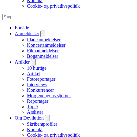
Kontakt
Cookie- og privatlivspolitik
Forside
Anmeldelser
Pladeanmeldelser
Koncertanmeldelser
Filmanmeldelser
Boganmeldelser
Artikler
10 hurtige
Artikel
Fotoreportager
Interviews
Konkurrencer
Morgendagens stjerner
Reportager
Top 5
Årslister
Om Devilution
Skribentprofiler
Kontakt
Cookie- og privatlivspolitik