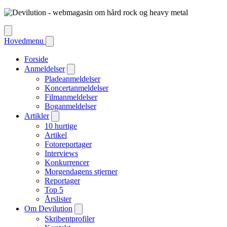
Hovedmenu
Forside
Anmeldelser
Pladeanmeldelser
Koncertanmeldelser
Filmanmeldelser
Boganmeldelser
Artikler
10 hurtige
Artikel
Fotoreportager
Interviews
Konkurrencer
Morgendagens stjerner
Reportager
Top 5
Årslister
Om Devilution
Skribentprofiler