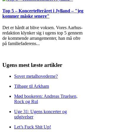
Top 5 – Koncertefteråret i Jylland – "jeg
kommer måske senere"
Det er hårdt at blive voksen. Vores Aarhus-
redaktion klynker sig i ugens top 5 gennem
de kommende arrangementer, han må ofre
på familiefaderens
...
Ugens mest læste artikler
Sover metalhovederne?
Tilbage til Arkham
Mød bookeren: Andreas Truelsen,
Rock og Rul
Uge 31: Ugens koncerter og
udgivelser
Let’s Fuck Shit Up!