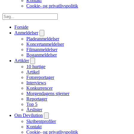
Kontakt
Cookie- og privatlivspolitik
Forside
Anmeldelser
Pladeanmeldelser
Koncertanmeldelser
Filmanmeldelser
Boganmeldelser
Artikler
10 hurtige
Artikel
Fotoreportager
Interviews
Konkurrencer
Morgendagens stjerner
Reportager
Top 5
Årslister
Om Devilution
Skribentprofiler
Kontakt
Cookie- og privatlivspolitik