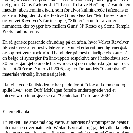
det gamle Guns frækkert-hit ”I Used To Love Her”, og så var der en
mægtig jubelstemning igen, som for alvor kulminerede i aftenens to
sidste indslag, den dybt effektive Guns-klassiker ”Mr. Brownstone”
og Velvet Revolver’s første single, ”Slither”, som for alvor er
nummeret, der bygger bro mellem Guns’ N’ Roses og Stone Temple
Pilots-traditionerne.
En så ganske passende afrunding på en aften, hvor Velvet Revolver
fik vist deres allermest vitale side - som et erfarent men højenergisk
og topmotiveret rock’n’roll band, der på mest naturlige vis kører på
en bølge af synergier fra line-uppets respektive arv i heholdsvis sen-
80’ernes garagebetonede heavy rock og den melodiske grunge rock
fra start-90’erne. Nu er vi i 2005, og her får bandets ”Contraband”
materiale virkelig livemæssigt løft.
”Ja, vi lavede faktisk denne her plade for at få lov at komme ud og
spille live,” som Duff McKagan fortalte undertegnede ved et
interview op til udgivelsen af ”Contraband” i foråret 2004.
En enkelt anke
En enkelt lille anke må dog være, at bandets hårdtpumpende beats til
tider næsten overmatchede Weilands vokal – og ja, det ville da heller
ikke gøre noget, hvis man lige smed en enkelt gammel Guns-rocker