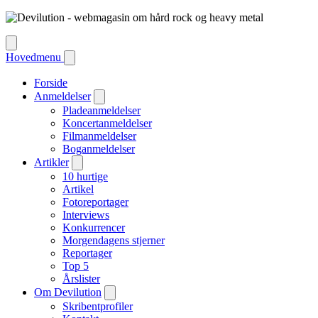
Hovedmenu
Forside
Anmeldelser
Pladeanmeldelser
Koncertanmeldelser
Filmanmeldelser
Boganmeldelser
Artikler
10 hurtige
Artikel
Fotoreportager
Interviews
Konkurrencer
Morgendagens stjerner
Reportager
Top 5
Årslister
Om Devilution
Skribentprofiler