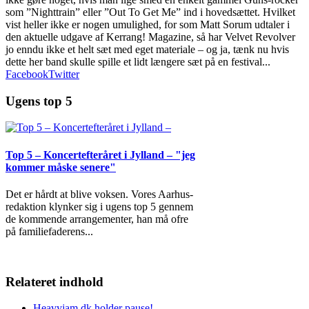
som ”Nighttrain” eller ”Out To Get Me” ind i hovedsættet. Hvilket
vist heller ikke er nogen umulighed, for som Matt Sorum udtaler i
den aktuelle udgave af Kerrang! Magazine, så har Velvet Revolver
jo enndu ikke et helt sæt med eget materiale – og ja, tænk nu hvis
dette her band skulle spille et lidt længere sæt på en festival...
Facebook
Twitter
Ugens top 5
Top 5 – Koncertefteråret i Jylland – "jeg
kommer måske senere"
Det er hårdt at blive voksen. Vores Aarhus-
redaktion klynker sig i ugens top 5 gennem
de kommende arrangementer, han må ofre
på familiefaderens
...
Relateret indhold
Heavyjam.dk holder pause!