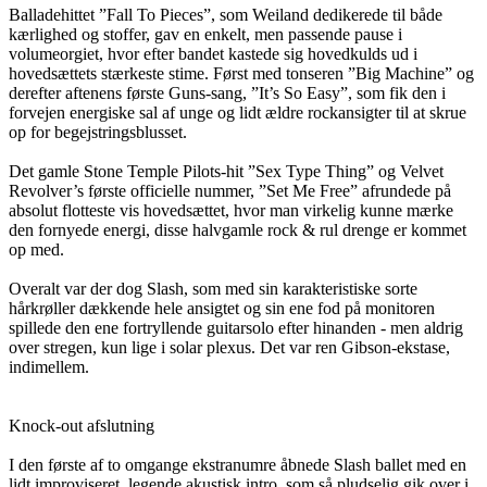
Balladehittet ”Fall To Pieces”, som Weiland dedikerede til både
kærlighed og stoffer, gav en enkelt, men passende pause i
volumeorgiet, hvor efter bandet kastede sig hovedkulds ud i
hovedsættets stærkeste stime. Først med tonseren ”Big Machine” og
derefter aftenens første Guns-sang, ”It’s So Easy”, som fik den i
forvejen energiske sal af unge og lidt ældre rockansigter til at skrue
op for begejstringsblusset.
Det gamle Stone Temple Pilots-hit ”Sex Type Thing” og Velvet
Revolver’s første officielle nummer, ”Set Me Free” afrundede på
absolut flotteste vis hovedsættet, hvor man virkelig kunne mærke
den fornyede energi, disse halvgamle rock & rul drenge er kommet
op med.
Overalt var der dog Slash, som med sin karakteristiske sorte
hårkrøller dækkende hele ansigtet og sin ene fod på monitoren
spillede den ene fortryllende guitarsolo efter hinanden - men aldrig
over stregen, kun lige i solar plexus. Det var ren Gibson-ekstase,
indimellem.
Knock-out afslutning
I den første af to omgange ekstranumre åbnede Slash ballet med en
lidt improviseret, legende akustisk intro, som så pludselig gik over i