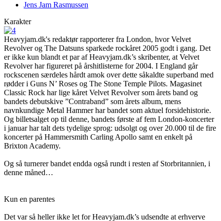
Jens Jam Rasmussen
Karakter
Heavyjam.dk's redaktør rapporterer fra London, hvor Velvet
Revolver og The Datsuns sparkede rockåret 2005 godt i gang. Det
er ikke kun blandt et par af Heavyjam.dk’s skribenter, at Velvet
Revolver har figureret på årshitlisterne for 2004. I England går
rockscenen særdeles hårdt amok over dette såkaldte superband med
rødder i Guns N’ Roses og The Stone Temple Pilots. Magasinet
Classic Rock har lige kåret Velvet Revolver som årets band og
bandets debutskive ”Contraband” som årets album, mens
navnkundige Metal Hammer har bandet som aktuel forsidehistorie.
Og billetsalget op til denne, bandets første af fem London-koncerter
i januar har talt dets tydelige sprog: udsolgt og over 20.000 til de fire
koncerter på Hammersmith Carling Apollo samt en enkelt på
Brixton Academy.
Og så turnerer bandet endda også rundt i resten af Storbritannien, i
denne måned…
Kun en parentes
Det var så heller ikke let for Heavyjam.dk’s udsendte at erhverve