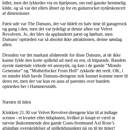
billet, men det lykkedes via en hjælpsom, om end ganske hemmelig
kilde, og så var der ellers åbnet op for en guitarrocket nytårskoncert
af dimensioner.
Først ude var The Datsuns, der var tildelt en halv time til garagerock
og gang i den, men det var tydeligt at denne aften var Velvet
Revolvers. Jo, der blev da applauderet pænt og hørbart, men
Datsuns’ optræden var så absolut ikke attraktionen, denne søndag
aften.
Desuden var det markant afslørende for disse Datsuns, at de ikke
kunne fylde den korte spilletid ud med en ren, rå hitparade. Bandets
nyeste materiale virkede ret anonymt, og kun i de gamle ”Mondo
Generator” og ”Motherfucker From Hell” rykkede det reelt. OK, i
en mindre klub havde Datsuns-drengene nok kunnet komme mere til
deres ret, men der var kun en aura af parentes over bandets
optræden her i Hammersmith.
Næsten til tiden
Klokken 21.30 var Velvet Revolver-drengene klar til at indtage
scenen - et kvarter efter tidsplanen, hvilket jo knapt er værd at
nævne ihukommende den gamle Guns-frontmand Axl Rose’s
afsindige overskridelser af spilletidspunkter på op til tre timer!